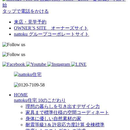
始
タップで電話をかける
来店・見学予約
OWNER’S SITE オーナーズサイト
nattoku
グループコーポレートサイト
HOME
nattoku住宅 10のこだわり
理想の暮らしを引き出すデザイン力
家具まで標準仕様の空間コーディネート
身体に優しい自然素材の家
耐震等級3 & 許容応力度計算 全棟標準