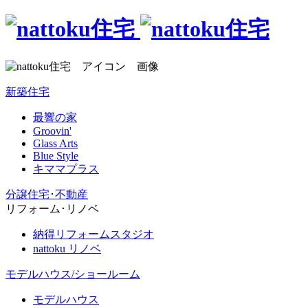
新築住宅
最響の家
Groovin'
Glass Arts
Blue Style
キママプラス
分譲住宅･不動産
リフォーム･リノベ
納得リフォームスタジオ
nattoku リノベ
モデルハウス/ショールーム
モデルハウス