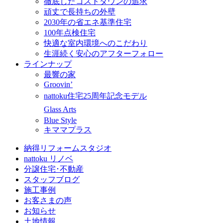
徹底したコストダウンの追求
頑丈で長持ちの外壁
2030年の省エネ基準住宅
100年点検住宅
快適な室内環境へのこだわり
生涯続く安心のアフターフォロー
ラインナップ
最響の家
Groovin’
nattoku住宅25周年記念モデル
Glass Arts
Blue Style
キママプラス
納得リフォームスタジオ
nattoku リノベ
分譲住宅･不動産
スタッフブログ
施工事例
お客さまの声
お知らせ
土地情報