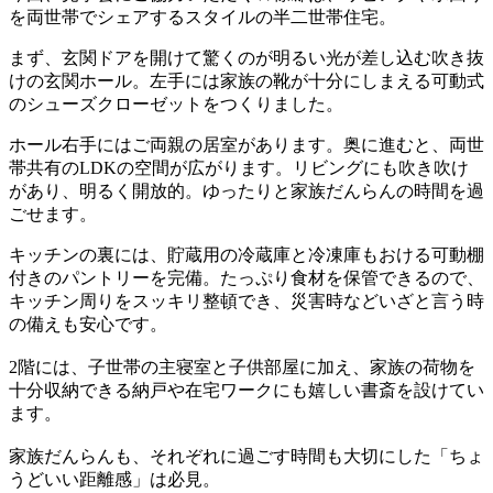
を両世帯でシェアするスタイルの半二世帯住宅。
まず、玄関ドアを開けて驚くのが明るい光が差し込む吹き抜
けの玄関ホール。左手には家族の靴が十分にしまえる可動式
のシューズクローゼットをつくりました。
ホール右手にはご両親の居室があります。奥に進むと、両世
帯共有のLDKの空間が広がります。リビングにも吹き吹け
があり、明るく開放的。ゆったりと家族だんらんの時間を過
ごせます。
キッチンの裏には、貯蔵用の冷蔵庫と冷凍庫もおける可動棚
付きのパントリーを完備。たっぷり食材を保管できるので、
キッチン周りをスッキリ整頓でき、災害時などいざと言う時
の備えも安心です。
2階には、子世帯の主寝室と子供部屋に加え、家族の荷物を
十分収納できる納戸や在宅ワークにも嬉しい書斎を設けてい
ます。
家族だんらんも、それぞれに過ごす時間も大切にした「ちょ
うどいい距離感」は必見。