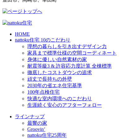
HOME
nattoku住宅 10のこだわり
理想の暮らしを引き出すデザイン力
家具まで標準仕様の空間コーディネート
身体に優しい自然素材の家
耐震等級3 & 許容応力度計算 全棟標準
徹底したコストダウンの追求
頑丈で長持ちの外壁
2030年の省エネ住宅基準
100年点検住宅
快適な室内環境へのこだわり
生涯続く安心のアフターフォロー
ラインナップ
最響の家
Groovin’
nattoku住宅25周年