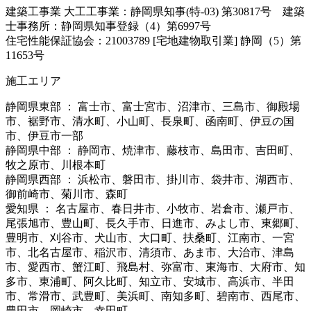
建築工事業 大工工事業：静岡県知事(特-03) 第30817号 建築
士事務所：静岡県知事登録（4）第6997号
住宅性能保証協会：21003789 [宅地建物取引業] 静岡（5）第
11653号
施工エリア
静岡県東部 ： 富士市、富士宮市、沼津市、三島市、御殿場
市、裾野市、清水町、小山町、長泉町、函南町、伊豆の国
市、伊豆市一部
静岡県中部 ： 静岡市、焼津市、藤枝市、島田市、吉田町、
牧之原市、川根本町
静岡県西部 ： 浜松市、磐田市、掛川市、袋井市、湖西市、
御前崎市、菊川市、森町
愛知県 ： 名古屋市、春日井市、小牧市、岩倉市、瀬戸市、
尾張旭市、豊山町、長久手市、日進市、みよし市、東郷町、
豊明市、刈谷市、犬山市、大口町、扶桑町、江南市、一宮
市、北名古屋市、稲沢市、清須市、あま市、大治市、津島
市、愛西市、蟹江町、飛島村、弥富市、東海市、大府市、知
多市、東浦町、阿久比町、知立市、安城市、高浜市、半田
市、常滑市、武豊町、美浜町、南知多町、碧南市、西尾市、
豊田市、岡崎市、幸田町