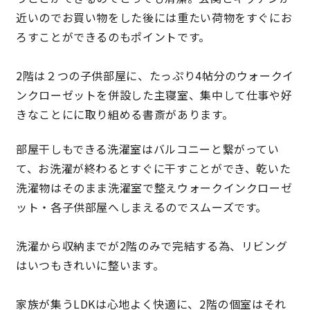
近いのでお買い物をした後には重たい荷物をすぐにお
キママプラス
ろすことができるのもポイントです。
2階は２つの子供部屋に、たっぷり4帖分のウォークイ
納得リフォームスタジオ
nattoku リノベ
ンクローゼットを併設した主寝室、集中して仕事や好
きなことにに取り組める書斎があります。
分譲住宅･不動産
スタッフブログ
部屋干しもできる洗濯室はバルコニーと繋がってい
施工事例
お客さまの声
て、お洗濯が終わるとすぐに干すことができ、乾いた
洗濯物はそのまま洗濯室で整えウォークインクローゼ
お知らせ
土地情報
ット・各子供部屋へしまえるのでスムーズです。
洗濯から収納までが2階のみで完結する為、リビング
近日分譲予定情報
会社情報
はいつもきれいに整います。
動画ギャラリー
採用情報
家族が集うLDKは心地よく快適に、2階の個室はそれ