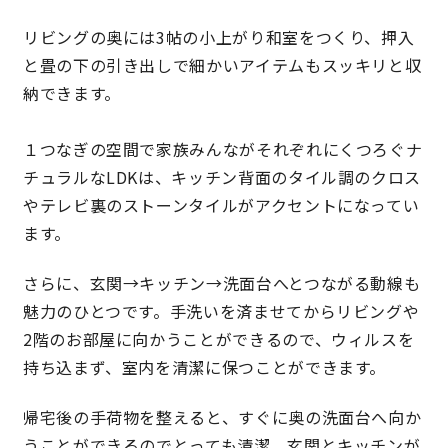
快適な室内環境へのこだわり
リビングの奥には3帖の小上がり和室をつくり、押入
と畳の下の引き出しで細かいアイテムもスッキリと収
生涯続く安心のアフターフォロー
納できます。
１つなぎの空間で家族みんながそれぞれにくつろぐナ
ラインナップ
チュラルなLDKは、キッチン背面のタイル調のクロス
やテレビ裏のストーンタイルがアクセントになってい
ます。
最響の家
さらに、玄関→キッチン→洗面台へとつながる動線も
Groovin’
魅力のひとつです。手洗いを済ませてからリビングや
2階のお部屋に向かうことができるので、ウィルスを
nattoku住宅25周年記念モデル
持ち込まず、室内を清潔に保つことができます。
Glass Arts
帰宅後の手荷物を整えると、すぐに奥の洗面台へ向か
Blue Style
うことができるのでとっても清潔。玄関とキッチンが