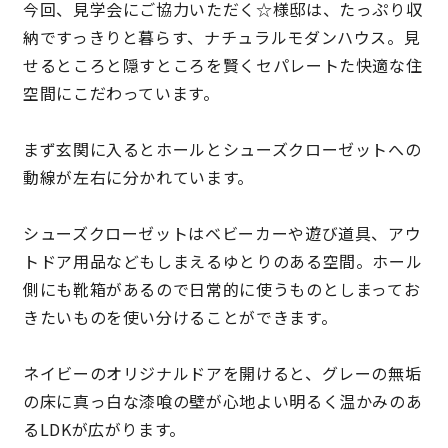
今回、見学会にご協力いただく☆様邸は、たっぷり収
納ですっきりと暮らす、ナチュラルモダンハウス。見
理想の暮らしを引き出すデザイン力
せるところと隠すところを賢くセパレートた快適な住
空間にこだわっています。
家具まで標準仕様の空間コーディネート
まず玄関に入るとホールとシューズクローゼットへの
身体に優しい自然素材の家
動線が左右に分かれています。
耐震等級3 & 許容応力度計算 全棟標準
シューズクローゼットはベビーカーや遊び道具、アウ
トドア用品などもしまえるゆとりのある空間。ホール
徹底したコストダウンの追求
側にも靴箱があるので日常的に使うものとしまってお
頑丈で長持ちの外壁
きたいものを使い分けることができます。
2030年の省エネ基準住宅
ネイビーのオリジナルドアを開けると、グレーの無垢
の床に真っ白な漆喰の壁が心地よい明るく温かみのあ
100年点検住宅
るLDKが広がります。