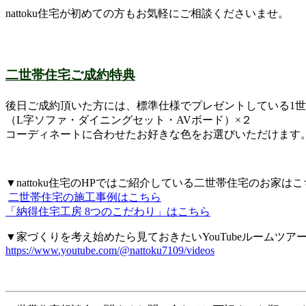
nattoku住宅が初めての方もお気軽にご相談くださいませ。
二世帯住宅ご成約特典
後日ご成約頂いた方には、標準仕様でプレゼントしている1
（L字ソファ・ダイニングセット・AVボード）×２
コーディネートに合わせたお好きな色をお選びいただけます
▼nattoku住宅のHPではご紹介している二世帯住宅のお家は
二世帯住宅の施工事例はこちら
「納得住宅工房 8つのこだわり」はこちら
▼家づくりを考え始めたら見ておきたいYouTubeルームツア
https://www.youtube.com/@nattoku7109/videos