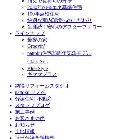
頑丈で長持ちの外壁
2030年の省エネ基準住宅
100年点検住宅
快適な室内環境へのこだわり
生涯続く安心のアフターフォロー
ラインナップ
最響の家
Groovin’
nattoku住宅25周年記念モデル
Glass Arts
Blue Style
キママプラス
納得リフォームスタジオ
nattoku リノベ
分譲住宅･不動産
スタッフブログ
施工事例
お客さまの声
お知らせ
土地情報
近日分譲予定情報