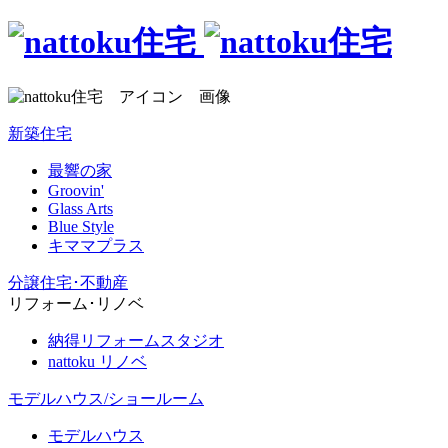
新築住宅
最響の家
Groovin'
Glass Arts
Blue Style
キママプラス
分譲住宅･不動産
リフォーム･リノベ
納得リフォームスタジオ
nattoku リノベ
モデルハウス/ショールーム
モデルハウス