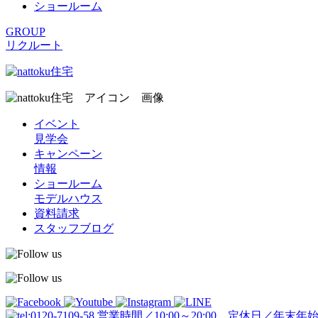
ショールーム
GROUP
リクルート
イベント
見学会
キャンペーン
情報
ショールーム
モデルハウス
資料請求
スタッフブログ
営業時間／10:00～20:00 定休日／年末年