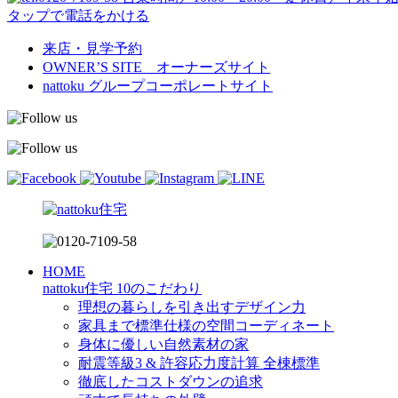
タップで電話をかける
来店・見学予約
OWNER’S SITE オーナーズサイト
nattoku
グループコーポレートサイト
HOME
nattoku住宅 10のこだわり
理想の暮らしを引き出すデザイン力
家具まで標準仕様の空間コーディネート
身体に優しい自然素材の家
耐震等級3 & 許容応力度計算 全棟標準
徹底したコストダウンの追求