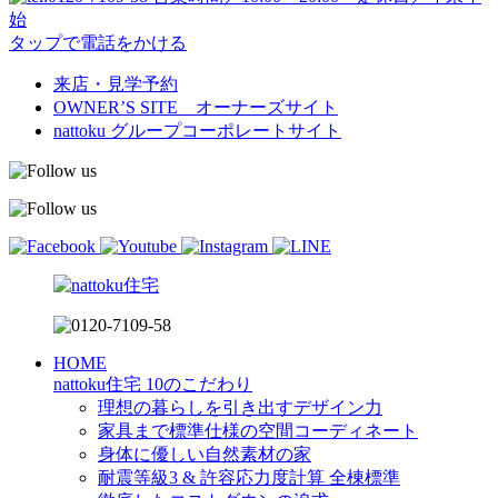
始
タップで電話をかける
来店・見学予約
OWNER’S SITE オーナーズサイト
nattoku
グループコーポレートサイト
HOME
nattoku住宅 10のこだわり
理想の暮らしを引き出すデザイン力
家具まで標準仕様の空間コーディネート
身体に優しい自然素材の家
耐震等級3 & 許容応力度計算 全棟標準