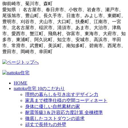
御前崎市、菊川市、森町
愛知県 ： 名古屋市、春日井市、小牧市、岩倉市、瀬戸市、
尾張旭市、豊山町、長久手市、日進市、みよし市、東郷町、
豊明市、刈谷市、犬山市、大口町、扶桑町、江南市、一宮
市、北名古屋市、稲沢市、清須市、あま市、大治市、津島
市、愛西市、蟹江町、飛島村、弥富市、東海市、大府市、知
多市、東浦町、阿久比町、知立市、安城市、高浜市、半田
市、常滑市、武豊町、美浜町、南知多町、碧南市、西尾市、
豊田市、岡崎市、幸田町
HOME
nattoku住宅 10のこだわり
理想の暮らしを引き出すデザイン力
家具まで標準仕様の空間コーディネート
身体に優しい自然素材の家
耐震等級3 & 許容応力度計算 全棟標準
徹底したコストダウンの追求
頑丈で長持ちの外壁