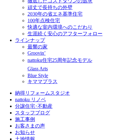
徹底したコストダウンの追求
頑丈で長持ちの外壁
2030年の省エネ基準住宅
100年点検住宅
快適な室内環境へのこだわり
生涯続く安心のアフターフォロー
ラインナップ
最響の家
Groovin’
nattoku住宅25周年記念モデル
Glass Arts
Blue Style
キママプラス
納得リフォームスタジオ
nattoku リノベ
分譲住宅･不動産
スタッフブログ
施工事例
お客さまの声
お知らせ
土地情報