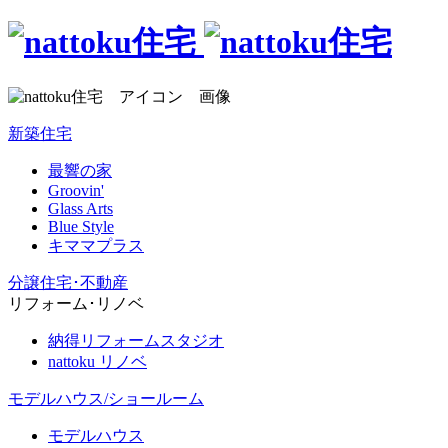
新築住宅
最響の家
Groovin'
Glass Arts
Blue Style
キママプラス
分譲住宅･不動産
リフォーム･リノベ
納得リフォームスタジオ
nattoku リノベ
モデルハウス/ショールーム
モデルハウス