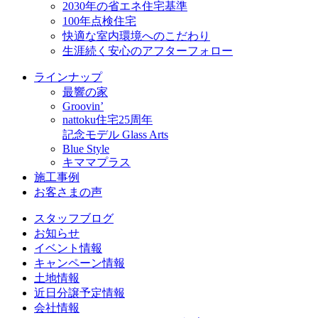
2030年の省エネ住宅基準
100年点検住宅
快適な室内環境へのこだわり
生涯続く安心のアフターフォロー
ラインナップ
最響の家
Groovin’
nattoku住宅25周年
記念モデル Glass Arts
Blue Style
キママプラス
施工事例
お客さまの声
スタッフブログ
お知らせ
イベント情報
キャンペーン情報
土地情報
近日分譲予定情報
会社情報