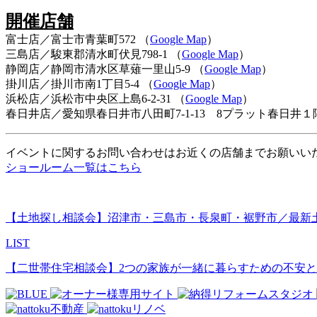
開催店舗
富士店／富士市青葉町572 （
Google Map
）
三島店／駿東郡清水町伏見798-1 （
Google Map
）
静岡店／静岡市清水区草薙一里山5-9 （
Google Map
）
掛川店／掛川市南1丁目5-4 （
Google Map
）
浜松店／浜松市中央区上島6-2-31 （
Google Map
）
春日井店／愛知県春日井市八田町7-1-13 8プラット春日井１
イベントに関するお問い合わせはお近くの店舗までお願いい
ショールーム一覧はこちら
【土地探し相談会】沼津市・三島市・長泉町・裾野市／最新
LIST
【二世帯住宅相談会】2つの家族が一緒に暮らすための不安