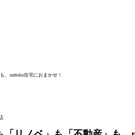
nattoku住宅におまかせ！
店
「リノベ」も「不動産」も、na