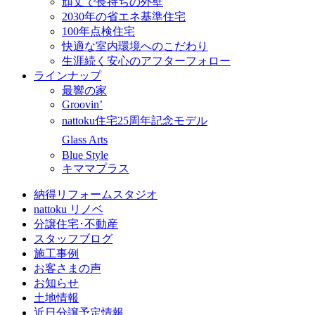
頑丈で長持ちの外壁
2030年の省エネ基準住宅
100年点検住宅
快適な室内環境へのこだわり
生涯続く安心のアフターフォロー
ラインナップ
最響の家
Groovin’
nattoku住宅25周年記念モデル
Glass Arts
Blue Style
キママプラス
納得リフォームスタジオ
nattoku リノベ
分譲住宅･不動産
スタッフブログ
施工事例
お客さまの声
お知らせ
土地情報
近日分譲予定情報