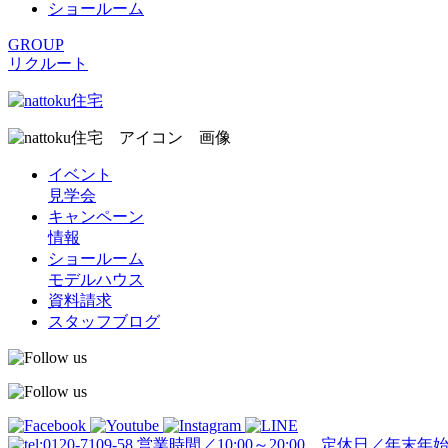
ショールーム
GROUP
リクルート
イベント
見学会
キャンペーン
情報
ショールーム
モデルハウス
資料請求
スタッフブログ
営業時間／10:00～20:00 定休日／年末年