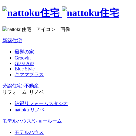
新築住宅
最響の家
Groovin'
Glass Arts
Blue Style
キママプラス
分譲住宅･不動産
リフォーム･リノベ
納得リフォームスタジオ
nattoku リノベ
モデルハウス/ショールーム
モデルハウス