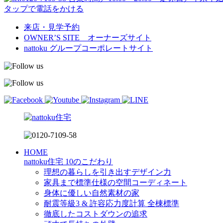
タップで電話をかける
来店・見学予約
OWNER’S SITE オーナーズサイト
nattoku
グループコーポレートサイト
HOME
nattoku住宅 10のこだわり
理想の暮らしを引き出すデザイン力
家具まで標準仕様の空間コーディネート
身体に優しい自然素材の家
耐震等級3 & 許容応力度計算 全棟標準
徹底したコストダウンの追求