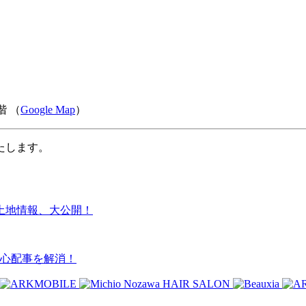
階 （
Google Map
）
たします。
土地情報、大公開！
と心配事を解消！