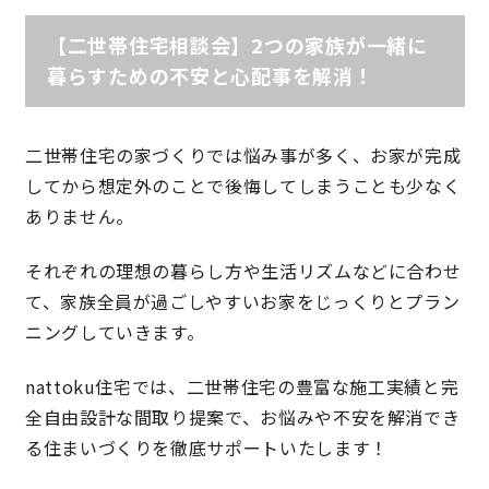
【二世帯住宅相談会】2つの家族が一緒に
理想の暮らしを引き出すデザイン力
暮らすための不安と心配事を解消！
家具まで標準仕様の空間コーディネート
二世帯住宅の家づくりでは悩み事が多く、お家が完成
身体に優しい自然素材の家
してから想定外のことで後悔してしまうことも少なく
ありません。
耐震等級3 & 許容応力度計算 全棟標準
それぞれの理想の暮らし方や生活リズムなどに合わせ
徹底したコストダウンの追求
て、家族全員が過ごしやすいお家をじっくりとプラン
ニングしていきます。
頑丈で長持ちの外壁
nattoku住宅では、二世帯住宅の豊富な施工実績と完
2030年の省エネ基準住宅
全自由設計な間取り提案で、お悩みや不安を解消でき
る住まいづくりを徹底サポートいたします！
100年点検住宅