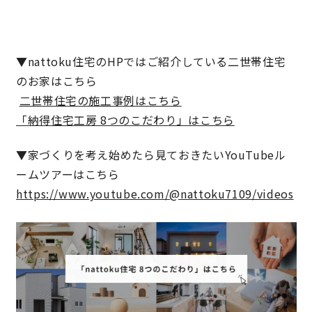
キママプラス
▼nattoku住宅のHPではご紹介している二世帯住宅
のお家はこちら
納得リフォームスタジオ
nattoku リノベ
二世帯住宅の施工事例はこちら
「納得住宅工房 8つのこだわり」はこちら
分譲住宅･不動産
スタッフブログ
▼家づくりを考え始めたら見ておきたいYouTubeル
施工事例
お客さまの声
ームツアーはこちら
https://www.youtube.com/@nattoku7109/videos
お知らせ
土地情報
近日分譲予定情報
会社情報
動画ギャラリー
採用情報