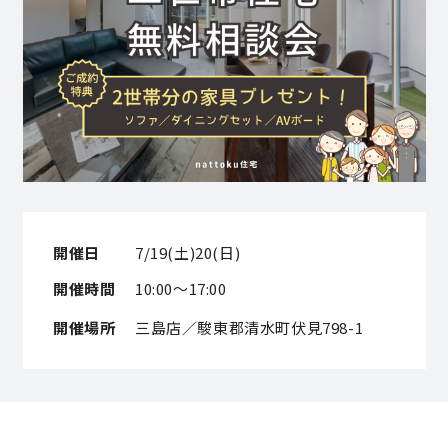
営業時間／10:00～20:00 定休日／年末年始
タップで電話をかける
来店・見学予約
OWNER’S SITE オーナーズサイト
開催日
7/19(土)20(日)
開催時間
10:00～17:00
nattoku
グループコーポレートサイト
開催場所
三島店／駿東郡清水町伏見798-1
nattoku住宅 10のこだわり