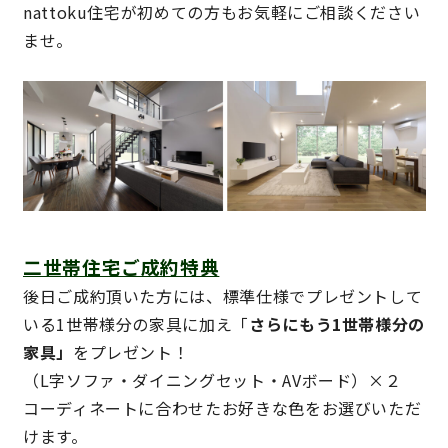
nattoku住宅が初めての方もお気軽にご相談ください
快適な室内環境へのこだわり
ませ。
生涯続く安心のアフターフォロー
ラインナップ
最響の家
二世帯住宅ご成約特典
Groovin’
後日ご成約頂いた方には、標準仕様でプレゼントして
いる1世帯様分の家具に加え「
さらにもう1世帯様分の
nattoku住宅25周年記念モデル
家具」
をプレゼント！
Glass Arts
（L字ソファ・ダイニングセット・AVボード）×２
コーディネートに合わせたお好きな色をお選びいただ
Blue Style
けます。