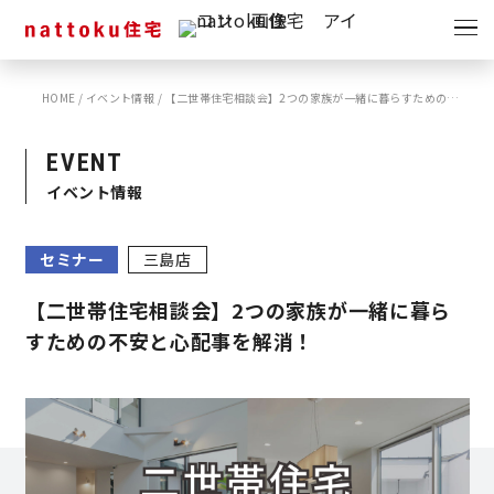
イベント
キャンペーン
HOME
/
イベント情報
/
【二世帯住宅相談会】2つの家族が一緒に暮らすための不安と心配事を解消！
見学会
情報
EVENT
ショールーム
イベント情報
資料請求
モデルハウス
セミナー
三島店
スタッフブログ
【二世帯住宅相談会】2つの家族が一緒に暮ら
すための不安と心配事を解消！