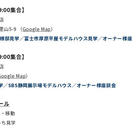
9:00集合】
岡店
山5-9 （
Google Map
）
ー様邸見学／富士市厚原平屋モデルハウス見学／オーナー様
9:00集合】
士店
Google Map
）
学／SBS静岡展示場モデルハウス／オーナー様座談会
ール
車・移動
おうち見学