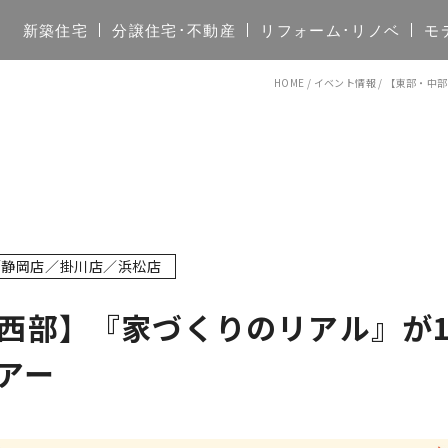
新築住宅
分譲住宅･不動産
リフォーム･リノベ
モ
HOME
/
イベント情報
/
【東部・中部
／静岡店／掛川店／浜松店
西部】『家づくりのリアル』が
アー