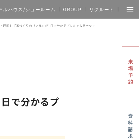
デルハウス/ショールーム
GROUP
リクルート
・西部】『家づくりのリアル』が1日で分かるプレミアム見学ツアー
1日で分かるプ