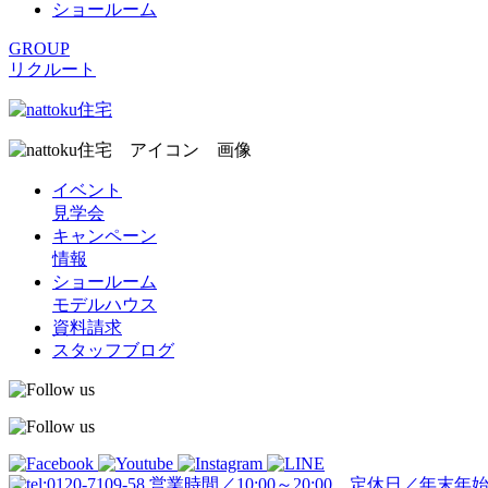
ショールーム
GROUP
リクルート
イベント
見学会
キャンペーン
情報
ショールーム
モデルハウス
資料請求
スタッフブログ
営業時間／10:00～20:00 定休日／年末年