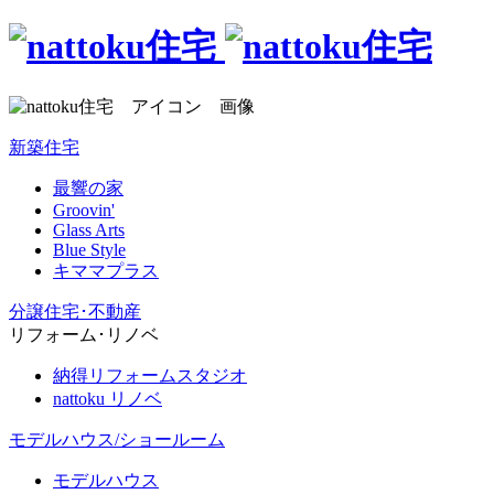
新築住宅
最響の家
Groovin'
Glass Arts
Blue Style
キママプラス
分譲住宅･不動産
リフォーム･リノベ
納得リフォームスタジオ
nattoku リノベ
モデルハウス/ショールーム
モデルハウス