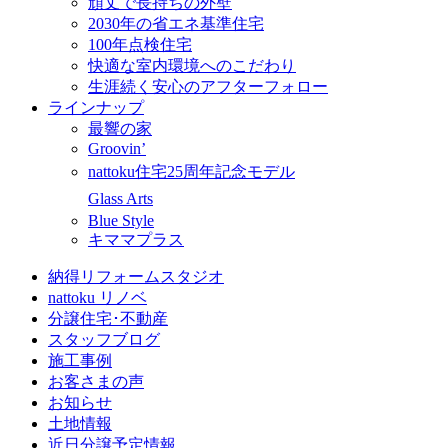
頑丈で長持ちの外壁
2030年の省エネ基準住宅
100年点検住宅
快適な室内環境へのこだわり
生涯続く安心のアフターフォロー
ラインナップ
最響の家
Groovin’
nattoku住宅25周年記念モデル
Glass Arts
Blue Style
キママプラス
納得リフォームスタジオ
nattoku リノベ
分譲住宅･不動産
スタッフブログ
施工事例
お客さまの声
お知らせ
土地情報
近日分譲予定情報