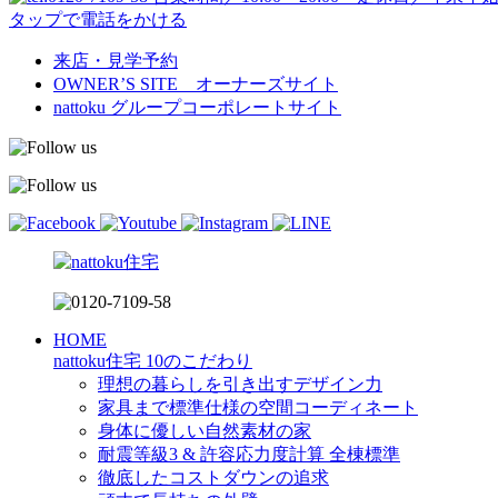
タップで電話をかける
来店・見学予約
OWNER’S SITE オーナーズサイト
nattoku
グループコーポレートサイト
HOME
nattoku住宅 10のこだわり
理想の暮らしを引き出すデザイン力
家具まで標準仕様の空間コーディネート
身体に優しい自然素材の家
耐震等級3 & 許容応力度計算 全棟標準
徹底したコストダウンの追求