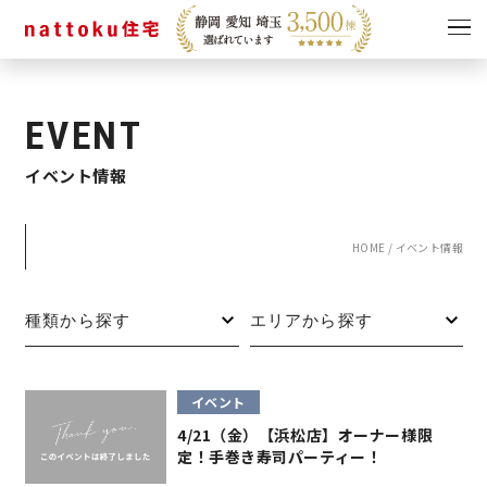
イベント
キャンペーン
EVENT
見学会
情報
イベント情報
ショールーム
資料請求
モデルハウス
HOME
/
イベント情報
スタッフブログ
イベント
4/21（金）【浜松店】オーナー様限
定！手巻き寿司パーティー！