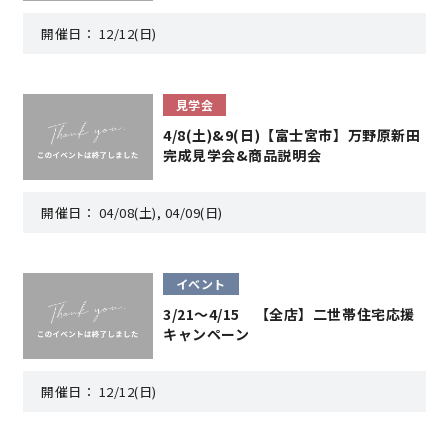
開催日：
12/12(日)
快適な室内環境へのこだわり
生涯続く安心のアフターフォロー
見学会
4/8(土)&9(日)【富士宮市】万野原新田
完成見学会&商品説明会
ラインナップ
開催日：
04/08(土), 04/09(日)
最響の家
イベント
Groovin’
3/21〜4/15 【全店】二世帯住宅応援
キャンペーン
nattoku住宅25周年記念モデル
Glass Arts
開催日：
12/12(日)
Blue Style