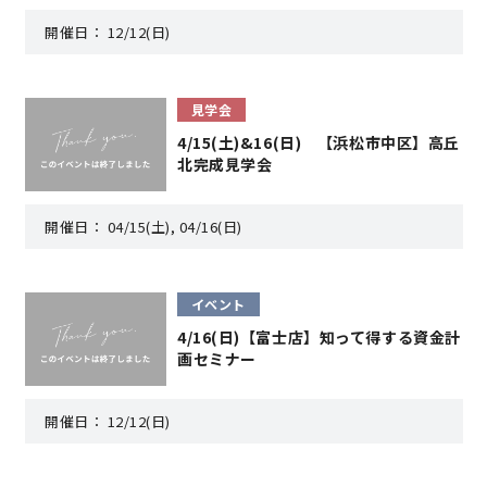
開催日：
12/12(日)
営業時間／10:00～20:00 定休日／年末年始
タップで電話をかける
見学会
4/15(土)&16(日) 【浜松市中区】高丘
北完成見学会
来店・見学予約
開催日：
04/15(土), 04/16(日)
OWNER’S SITE オーナーズサイト
イベント
4/16(日)【富士店】知って得する資金計
nattoku
グループコーポレートサイト
画セミナー
開催日：
12/12(日)
nattoku住宅 10のこだわり