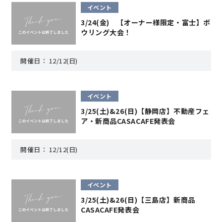
イベント
3/24(金) 【オーナー様限定・富士】ボ
キママプラス
ウリング大会！
開催日：
12/12(日)
納得リフォームスタジオ
nattoku リノベ
分譲住宅･不動産
スタッフブログ
イベント
3/25(土)&26(日)【静岡店】不動産フェ
ア・新商品CASACAFE発表会
施工事例
お客さまの声
開催日：
12/12(日)
お知らせ
土地情報
近日分譲予定情報
会社情報
イベント
3/25(土)&26(日)【三島店】新商品
CASACAFE発表会
動画ギャラリー
採用情報