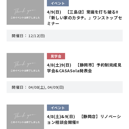
イベント
4/9(日) 【三島店】常識を打ち破る!!
理想の暮らしを引き出すデザイン力
『新しい家のカタチ。』ワンストップセ
ミナー
家具まで標準仕様の空間コーディネート
開催日：
12/12(日)
身体に優しい自然素材の家
見学会
耐震等級3 & 許容応力度計算 全棟標準
4/8(土)9(日) 【静岡市】予約制完成見
学会&CASASola発表会
徹底したコストダウンの追求
開催日：
04/08(土), 04/09(日)
頑丈で長持ちの外壁
イベント
2030年の省エネ基準住宅
4/8(土)&9(日) 【静岡店】リノベーシ
ョン相談会開催!!
100年点検住宅