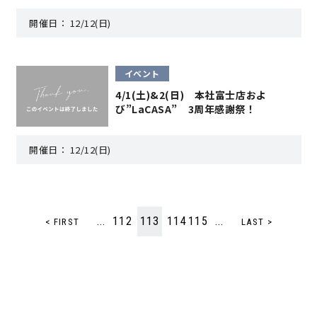
開催日：
12/12(日)
サイトマップ
プライバシーポリシー
よくある質問
イベント
4/1(土)&2(日) 本社富士店およ
び”LaCASA” 3周年感謝祭！
開催日：
12/12(日)
CLOSE
...
112
113
114
115
...
< FIRST
LAST >