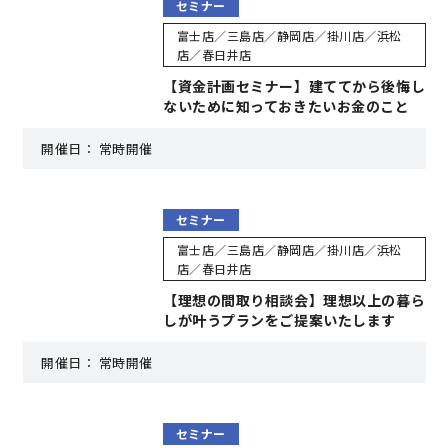
セミナー
富士店／三島店／静岡店／掛川店／浜松
キママプラス
店／春日井店
【資金計画セミナー】建ててから後悔し
ないために知っておきたいお金のこと
納得リフォームスタジオ
nattoku リノベ
開催日：
常時開催
分譲住宅･不動産
スタッフブログ
セミナー
施工事例
お客さまの声
富士店／三島店／静岡店／掛川店／浜松
店／春日井店
【理想の間取り相談会】理想以上の暮ら
お知らせ
土地情報
しが叶うプランをご提案いたします
開催日：
常時開催
近日分譲予定情報
会社情報
動画ギャラリー
採用情報
セミナー