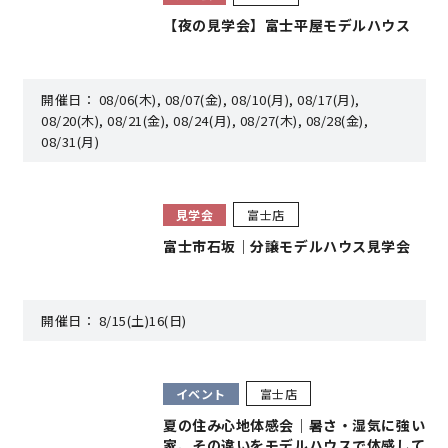
【夜の見学会】富士平屋モデルハウス
営業時間／10:00～20:00 定休日／年末年始
タップで電話をかける
開催日：
08/06(木), 08/07(金), 08/10(月), 08/17(月),
08/20(木), 08/21(金), 08/24(月), 08/27(木), 08/28(金),
08/31(月)
来店・見学予約
見学会
富士店
富士市石坂｜分譲モデルハウス見学会
OWNER’S SITE オーナーズサイト
開催日：
8/15(土)16(日)
nattoku
グループコーポレートサイト
イベント
富士店
夏の住み心地体感会｜暑さ・湿気に強い
nattoku住宅 10のこだわり
家、その違いをモデルハウスで体感して