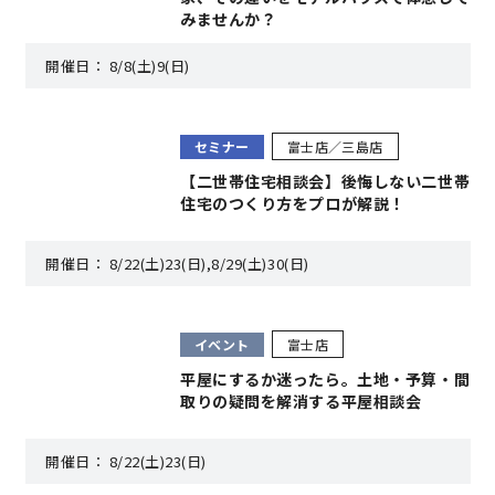
みませんか？
理想の暮らしを引き出すデザイン力
開催日：
8/8(土)9(日)
家具まで標準仕様の空間コーディネート
セミナー
富士店／三島店
身体に優しい自然素材の家
【二世帯住宅相談会】後悔しない二世帯
住宅のつくり方をプロが解説！
耐震等級3 & 許容応力度計算 全棟標準
開催日：
8/22(土)23(日),8/29(土)30(日)
徹底したコストダウンの追求
イベント
富士店
頑丈で長持ちの外壁
平屋にするか迷ったら。土地・予算・間
取りの疑問を解消する平屋相談会
2030年の省エネ基準住宅
開催日：
8/22(土)23(日)
100年点検住宅