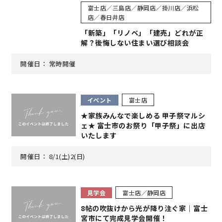
富士店／三島店／静岡店／掛川店／浜松
店／春日井店
サイトマップ
プライバシーポリシー
「新築」「リノベ」「建売」どれが正
解？後悔しない住まい選び相談会
よくある質問
開催日：
常時開催
イベント
富士店
★家族みんなで楽しめる 甲子祭マルシ
ェ★ 富士市のお祭り「甲子祭」に出店
CLOSE
いたします
開催日：
8/1(土)2(日)
見学会
富士店／静岡店
8帖の吹抜けから光が降り注ぐ家｜富士
宮市にて完成見学会開催！