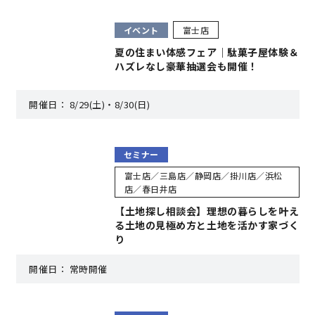
快適な室内環境へのこだわり
イベント
富士店
夏の住まい体感フェア｜駄菓子屋体験＆
ハズレなし豪華抽選会も開催！
生涯続く安心のアフターフォロー
開催日：
8/29(土)・8/30(日)
ラインナップ
セミナー
最響の家
富士店／三島店／静岡店／掛川店／浜松
店／春日井店
【土地探し相談会】理想の暮らしを叶え
Groovin’
る土地の見極め方と土地を活かす家づく
り
nattoku住宅25周年記念モデル
開催日：
常時開催
Glass Arts
Blue Style