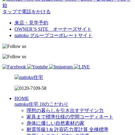
始
タップで電話をかける
来店・見学予約
OWNER’S SITE オーナーズサイト
nattoku
グループコーポレートサイト
HOME
nattoku住宅 10のこだわり
理想の暮らしを引き出すデザイン力
家具まで標準仕様の空間コーディネート
身体に優しい自然素材の家
耐震等級3 & 許容応力度計算 全棟標準