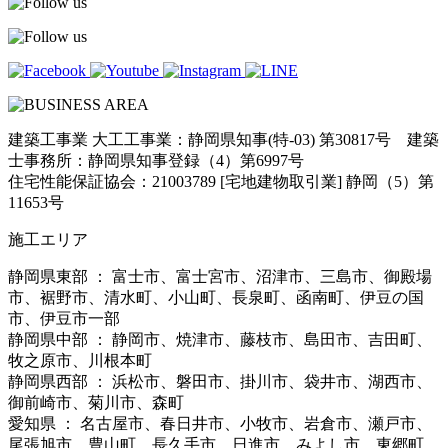
建築工事業 大工工事業：静岡県知事(特-03) 第30817号 建築
士事務所：静岡県知事登録（4）第6997号
住宅性能保証協会：21003789 [宅地建物取引業] 静岡（5）第
11653号
施工エリア
静岡県東部 ： 富士市、富士宮市、沼津市、三島市、御殿場
市、裾野市、清水町、小山町、長泉町、函南町、伊豆の国
市、伊豆市一部
静岡県中部 ： 静岡市、焼津市、藤枝市、島田市、吉田町、
牧之原市、川根本町
静岡県西部 ： 浜松市、磐田市、掛川市、袋井市、湖西市、
御前崎市、菊川市、森町
愛知県 ： 名古屋市、春日井市、小牧市、岩倉市、瀬戸市、
尾張旭市、豊山町、長久手市、日進市、みよし市、東郷町、