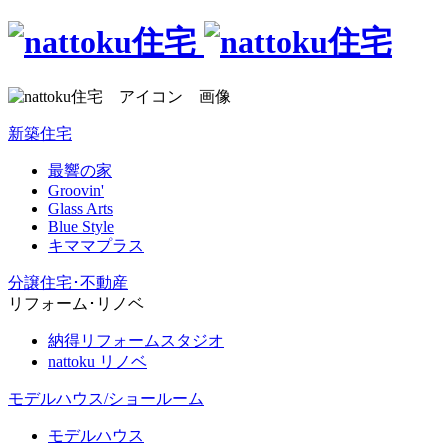
新築住宅
最響の家
Groovin'
Glass Arts
Blue Style
キママプラス
分譲住宅･不動産
リフォーム･リノベ
納得リフォームスタジオ
nattoku リノベ
モデルハウス/ショールーム
モデルハウス