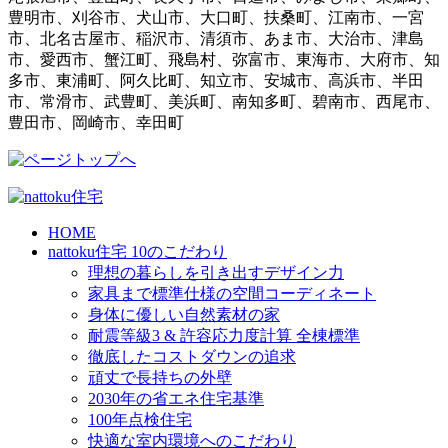
豊明市、刈谷市、犬山市、大口町、扶桑町、江南市、一宮
市、北名古屋市、稲沢市、清須市、あま市、大治市、津島
市、愛西市、蟹江町、飛島村、弥富市、東海市、大府市、知
多市、東浦町、阿久比町、知立市、安城市、高浜市、半田
市、常滑市、武豊町、美浜町、南知多町、碧南市、西尾市、
豊田市、岡崎市、幸田町
HOME
nattoku住宅 10のこだわり
理想の暮らしを引き出すデザイン力
家具まで標準仕様の空間コーディネート
身体に優しい自然素材の家
耐震等級3 & 許容応力度計算 全棟標準
徹底したコストダウンの追求
頑丈で長持ちの外壁
2030年の省エネ住宅基準
100年点検住宅
快適な室内環境へのこだわり