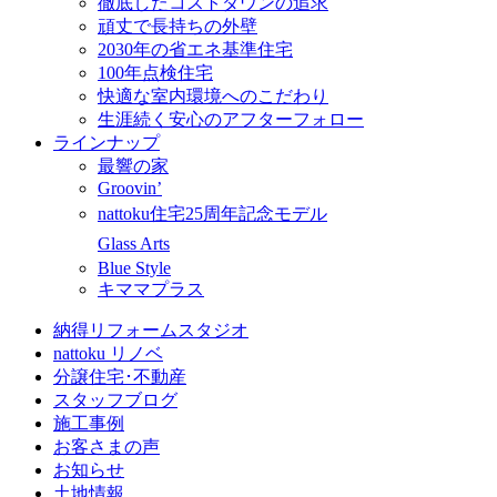
徹底したコストダウンの追求
頑丈で長持ちの外壁
2030年の省エネ基準住宅
100年点検住宅
快適な室内環境へのこだわり
生涯続く安心のアフターフォロー
ラインナップ
最響の家
Groovin’
nattoku住宅25周年記念モデル
Glass Arts
Blue Style
キママプラス
納得リフォームスタジオ
nattoku リノベ
分譲住宅･不動産
スタッフブログ
施工事例
お客さまの声
お知らせ
土地情報