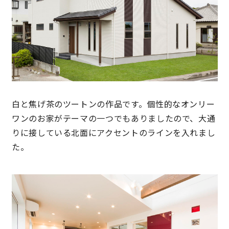
営業時間／10:00～20:00 定休日／年末年始
タップで電話をかける
来店・見学予約
白と焦げ茶のツートンの作品です。個性的なオンリー
ワンのお家がテーマの一つでもありましたので、大通
OWNER’S SITE オーナーズサイト
りに接している北面にアクセントのラインを入れまし
た。
nattoku
グループコーポレートサイト
nattoku住宅 10のこだわり