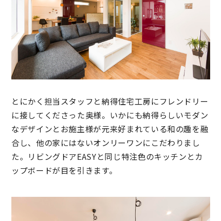
理想の暮らしを引き出すデザイン力
家具まで標準仕様の空間コーディネート
身体に優しい自然素材の家
とにかく担当スタッフと納得住宅工房にフレンドリー
耐震等級3 & 許容応力度計算 全棟標準
に接してくださった奥様。いかにも納得らしいモダン
徹底したコストダウンの追求
なデザインとお施主様が元来好まれている和の趣を融
合し、他の家にはないオンリーワンにこだわりまし
頑丈で長持ちの外壁
た。リビングドアEASYと同じ特注色のキッチンとカ
ップボードが目を引きます。
2030年の省エネ基準住宅
100年点検住宅