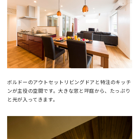
快適な室内環境へのこだわり
生涯続く安心のアフターフォロー
ラインナップ
最響の家
ボルドーのアウトセットリビングドアと特注のキッチ
Groovin’
ンが主役の空間です。大きな窓と坪庭から、たっぷり
と光が入ってきます。
nattoku住宅25周年記念モデル
Glass Arts
Blue Style