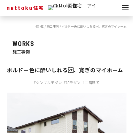
イベント
キャンペーン
HOME
/
施工事例
/
ボルドー色に酔いしれる 、寛ぎのマイホーム
見学会
情報
WORKS
ショールーム
施工事例
資料請求
モデルハウス
ボルドー色に酔いしれる 、寛ぎのマイホーム
スタッフブログ
#シンプルモダン
#和モダン
#二階建て