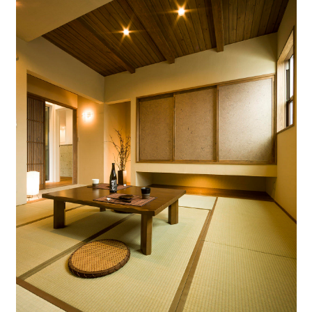
キママプラス
納得リフォームスタジオ
nattoku リノベ
分譲住宅･不動産
スタッフブログ
施工事例
お客さまの声
お知らせ
土地情報
近日分譲予定情報
会社情報
動画ギャラリー
採用情報