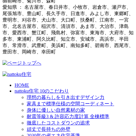
御前崎市、菊川市、森町
愛知県 ： 名古屋市、春日井市、小牧市、岩倉市、瀬戸市、
尾張旭市、豊山町、長久手市、日進市、みよし市、東郷町、
豊明市、刈谷市、犬山市、大口町、扶桑町、江南市、一宮
市、北名古屋市、稲沢市、清須市、あま市、大治市、津島
市、愛西市、蟹江町、飛島村、弥富市、東海市、大府市、知
多市、東浦町、阿久比町、知立市、安城市、高浜市、半田
市、常滑市、武豊町、美浜町、南知多町、碧南市、西尾市、
豊田市、岡崎市、幸田町
HOME
nattoku住宅 10のこだわり
理想の暮らしを引き出すデザイン力
家具まで標準仕様の空間コーディネート
身体に優しい自然素材の家
耐震等級3 & 許容応力度計算 全棟標準
徹底したコストダウンの追求
頑丈で長持ちの外壁
2030年の省エネ住宅基準