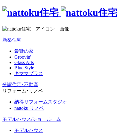
新築住宅
最響の家
Groovin'
Glass Arts
Blue Style
キママプラス
分譲住宅･不動産
リフォーム･リノベ
納得リフォームスタジオ
nattoku リノベ
モデルハウス/ショールーム
モデルハウス