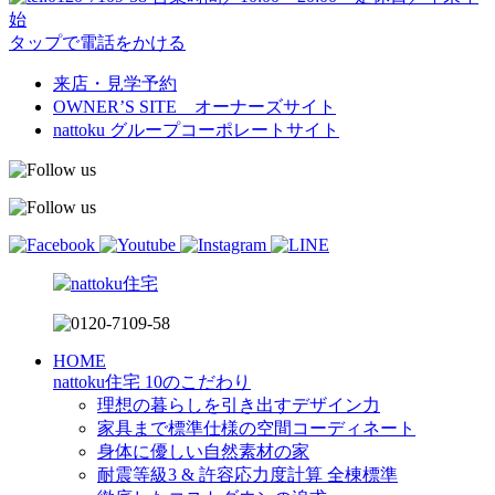
始
タップで電話をかける
来店・見学予約
OWNER’S SITE オーナーズサイト
nattoku
グループコーポレートサイト
HOME
nattoku住宅 10のこだわり
理想の暮らしを引き出すデザイン力
家具まで標準仕様の空間コーディネート
身体に優しい自然素材の家
耐震等級3 & 許容応力度計算 全棟標準