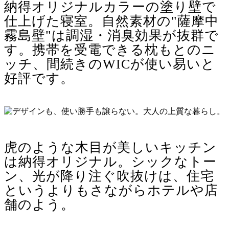
納得オリジナルカラーの塗り壁で
仕上げた寝室。自然素材の"薩摩中
霧島壁"は調湿・消臭効果が抜群で
す。携帯を受電できる枕もとのニ
ッチ、間続きのWICが使い易いと
好評です。
虎のような木目が美しいキッチン
は納得オリジナル。シックなトー
ン、光が降り注ぐ吹抜けは、住宅
というよりもさながらホテルや店
舗のよう。