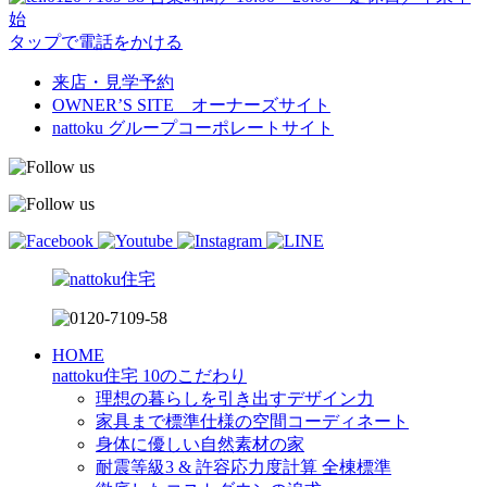
始
タップで電話をかける
来店・見学予約
OWNER’S SITE オーナーズサイト
nattoku
グループコーポレートサイト
HOME
nattoku住宅 10のこだわり
理想の暮らしを引き出すデザイン力
家具まで標準仕様の空間コーディネート
身体に優しい自然素材の家
耐震等級3 & 許容応力度計算 全棟標準