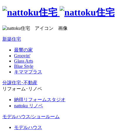
新築住宅
最響の家
Groovin'
Glass Arts
Blue Style
キママプラス
分譲住宅･不動産
リフォーム･リノベ
納得リフォームスタジオ
nattoku リノベ
モデルハウス/ショールーム
モデルハウス