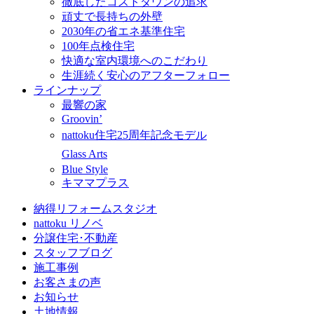
徹底したコストダウンの追求
頑丈で長持ちの外壁
2030年の省エネ基準住宅
100年点検住宅
快適な室内環境へのこだわり
生涯続く安心のアフターフォロー
ラインナップ
最響の家
Groovin’
nattoku住宅25周年記念モデル
Glass Arts
Blue Style
キママプラス
納得リフォームスタジオ
nattoku リノベ
分譲住宅･不動産
スタッフブログ
施工事例
お客さまの声
お知らせ
土地情報