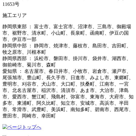
11653号
施工エリア
静岡県東部 ： 富士市、富士宮市、沼津市、三島市、御殿場
市、裾野市、清水町、小山町、長泉町、函南町、伊豆の国
市、伊豆市一部
静岡県中部 ： 静岡市、焼津市、藤枝市、島田市、吉田町、
牧之原市、川根本町
静岡県西部 ： 浜松市、磐田市、掛川市、袋井市、湖西市、
御前崎市、菊川市、森町
愛知県 ： 名古屋市、春日井市、小牧市、岩倉市、瀬戸市、
尾張旭市、豊山町、長久手市、日進市、みよし市、東郷町、
豊明市、刈谷市、犬山市、大口町、扶桑町、江南市、一宮
市、北名古屋市、稲沢市、清須市、あま市、大治市、津島
市、愛西市、蟹江町、飛島村、弥富市、東海市、大府市、知
多市、東浦町、阿久比町、知立市、安城市、高浜市、半田
市、常滑市、武豊町、美浜町、南知多町、碧南市、西尾市、
豊田市、岡崎市、幸田町