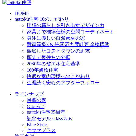
HOME
nattoku住宅 10のこだわり
理想の暮らしを引き出すデザイン力
家具まで標準仕様の空間コーディネート
身体に優しい自然素材の家
耐震等級3 & 許容応力度計算 全棟標準
徹底したコストダウンの追求
頑丈で長持ちの外壁
2030年の省エネ住宅基準
100年点検住宅
快適な室内環境へのこだわり
生涯続く安心のアフターフォロー
ラインナップ
最響の家
Groovin’
nattoku住宅25周年
記念モデル Glass Arts
Blue Style
キママプラス