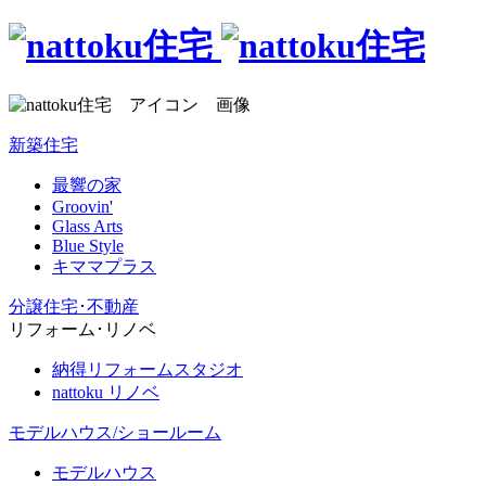
新築住宅
最響の家
Groovin'
Glass Arts
Blue Style
キママプラス
分譲住宅･不動産
リフォーム･リノベ
納得リフォームスタジオ
nattoku リノベ
モデルハウス/ショールーム
モデルハウス