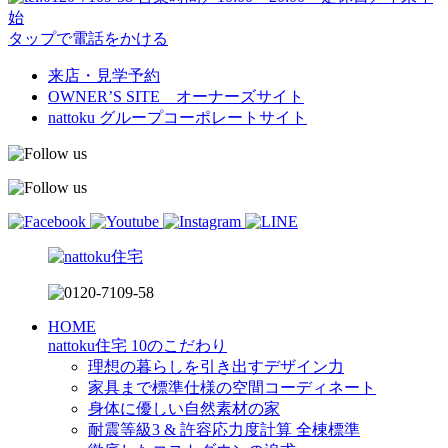
始
タップで電話をかける
来店・見学予約
OWNER’S SITE オーナーズサイト
nattoku
グループコーポレートサイト
HOME
nattoku住宅 10のこだわり
理想の暮らしを引き出すデザイン力
家具まで標準仕様の空間コーディネート
身体に優しい自然素材の家
耐震等級3 & 許容応力度計算 全棟標準