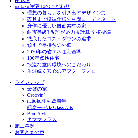
HOME
nattoku住宅 10のこだわり
理想の暮らしを引き出すデザイン力
家具まで標準仕様の空間コーディネート
身体に優しい自然素材の家
耐震等級3 & 許容応力度計算 全棟標準
徹底したコストダウンの追求
頑丈で長持ちの外壁
2030年の省エネ住宅基準
100年点検住宅
快適な室内環境へのこだわり
生涯続く安心のアフターフォロー
ラインナップ
最響の家
Groovin’
nattoku住宅25周年
記念モデル Glass Arts
Blue Style
キママプラス
施工事例
お客さまの声