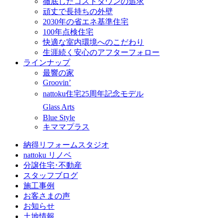
徹底したコストダウンの追求
頑丈で長持ちの外壁
2030年の省エネ基準住宅
100年点検住宅
快適な室内環境へのこだわり
生涯続く安心のアフターフォロー
ラインナップ
最響の家
Groovin’
nattoku住宅25周年記念モデル
Glass Arts
Blue Style
キママプラス
納得リフォームスタジオ
nattoku リノベ
分譲住宅･不動産
スタッフブログ
施工事例
お客さまの声
お知らせ
土地情報