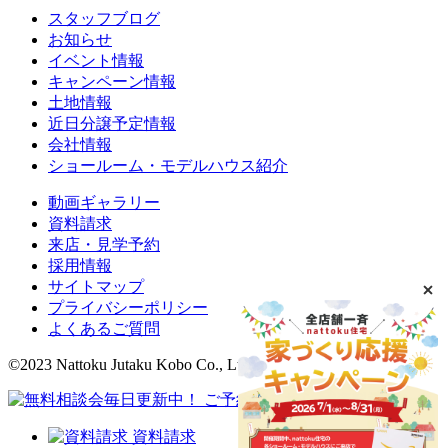
スタッフブログ
お知らせ
イベント情報
キャンペーン情報
土地情報
近日分譲予定情報
会社情報
ショールーム・モデルハウス紹介
動画ギャラリー
資料請求
来店・見学予約
採用情報
サイトマップ
プライバシーポリシー
よくあるご質問
©2023 Nattoku Jutaku Kobo Co., Ltd.
資料請求