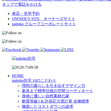
タップで電話をかける
来店・見学予約
OWNER’S SITE オーナーズサイト
nattoku
グループコーポレートサイト
HOME
nattoku住宅 10のこだわり
理想の暮らしを引き出すデザイン力
家具まで標準仕様の空間コーディネート
身体に優しい自然素材の家
耐震等級3 & 許容応力度計算 全棟標準
徹底したコストダウンの追求