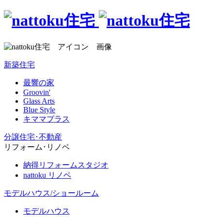
新築住宅
最響の家
Groovin'
Glass Arts
Blue Style
キママプラス
分譲住宅･不動産
リフォーム･リノベ
納得リフォームスタジオ
nattoku リノベ
モデルハウス/ショールーム
モデルハウス