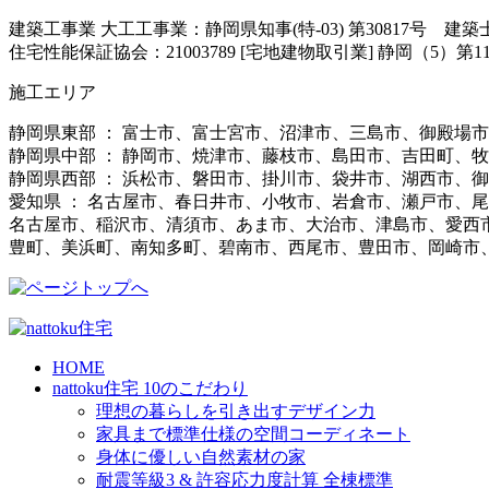
建築工事業 大工工事業：静岡県知事(特-03) 第30817号 建
住宅性能保証協会：21003789 [宅地建物取引業] 静岡（5）第11
施工エリア
静岡県東部 ： 富士市、富士宮市、沼津市、三島市、御殿場
静岡県中部 ： 静岡市、焼津市、藤枝市、島田市、吉田町、
静岡県西部 ： 浜松市、磐田市、掛川市、袋井市、湖西市、
愛知県 ： 名古屋市、春日井市、小牧市、岩倉市、瀬戸市、
名古屋市、稲沢市、清須市、あま市、大治市、津島市、愛西
豊町、美浜町、南知多町、碧南市、西尾市、豊田市、岡崎市
HOME
nattoku住宅 10のこだわり
理想の暮らしを引き出すデザイン力
家具まで標準仕様の空間コーディネート
身体に優しい自然素材の家
耐震等級3 & 許容応力度計算 全棟標準