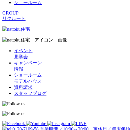
ショールーム
GROUP
リクルート
イベント
見学会
キャンペーン
情報
ショールーム
モデルハウス
資料請求
スタッフブログ
営業時間／10:00～20:00 定休日／年末年