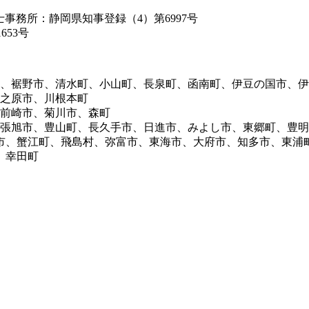
築士事務所：静岡県知事登録（4）第6997号
653号
市、裾野市、清水町、小山町、長泉町、函南町、伊豆の国市、
牧之原市、川根本町
御前崎市、菊川市、森町
尾張旭市、豊山町、長久手市、日進市、みよし市、東郷町、豊
市、蟹江町、飛島村、弥富市、東海市、大府市、知多市、東浦
、幸田町