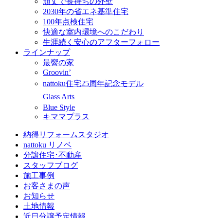
頑丈で長持ちの外壁
2030年の省エネ基準住宅
100年点検住宅
快適な室内環境へのこだわり
生涯続く安心のアフターフォロー
ラインナップ
最響の家
Groovin’
nattoku住宅25周年記念モデル
Glass Arts
Blue Style
キママプラス
納得リフォームスタジオ
nattoku リノベ
分譲住宅･不動産
スタッフブログ
施工事例
お客さまの声
お知らせ
土地情報
近日分譲予定情報