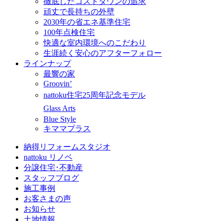
徹底したコストダウンの追求
頑丈で長持ちの外壁
2030年の省エネ基準住宅
100年点検住宅
快適な室内環境へのこだわり
生涯続く安心のアフターフォロー
ラインナップ
最響の家
Groovin’
nattoku住宅25周年記念モデル
Glass Arts
Blue Style
キママプラス
納得リフォームスタジオ
nattoku リノベ
分譲住宅･不動産
スタッフブログ
施工事例
お客さまの声
お知らせ
土地情報