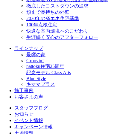
徹底したコストダウンの追求
頑丈で長持ちの外壁
2030年の省エネ住宅基準
100年点検住宅
快適な室内環境へのこだわり
生涯続く安心のアフターフォロー
ラインナップ
最響の家
Groovin’
nattoku住宅25周年
記念モデル Glass Arts
Blue Style
キママプラス
施工事例
お客さまの声
スタッフブログ
お知らせ
イベント情報
キャンペーン情報
土地情報