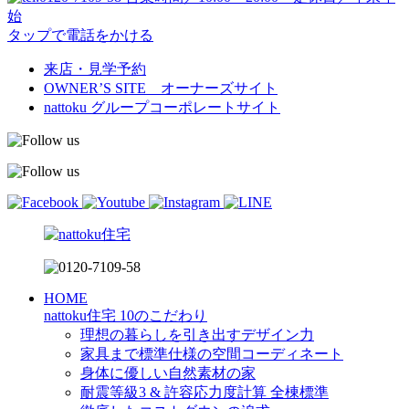
始
タップで電話をかける
来店・見学予約
OWNER’S SITE オーナーズサイト
nattoku
グループコーポレートサイト
HOME
nattoku住宅 10のこだわり
理想の暮らしを引き出すデザイン力
家具まで標準仕様の空間コーディネート
身体に優しい自然素材の家
耐震等級3 & 許容応力度計算 全棟標準