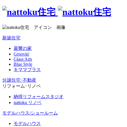
新築住宅
最響の家
Groovin'
Glass Arts
Blue Style
キママプラス
分譲住宅･不動産
リフォーム･リノベ
納得リフォームスタジオ
nattoku リノベ
モデルハウス/ショールーム
モデルハウス