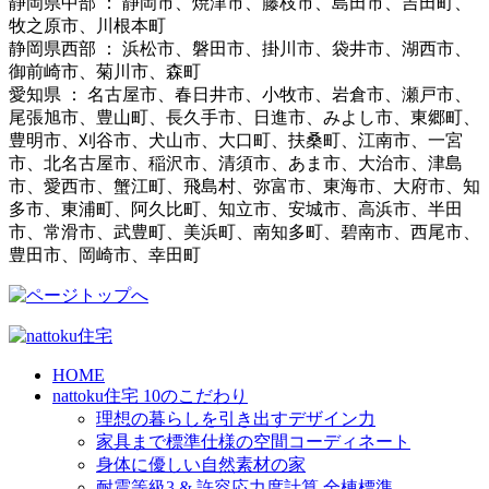
静岡県中部 ： 静岡市、焼津市、藤枝市、島田市、吉田町、
牧之原市、川根本町
静岡県西部 ： 浜松市、磐田市、掛川市、袋井市、湖西市、
御前崎市、菊川市、森町
愛知県 ： 名古屋市、春日井市、小牧市、岩倉市、瀬戸市、
尾張旭市、豊山町、長久手市、日進市、みよし市、東郷町、
豊明市、刈谷市、犬山市、大口町、扶桑町、江南市、一宮
市、北名古屋市、稲沢市、清須市、あま市、大治市、津島
市、愛西市、蟹江町、飛島村、弥富市、東海市、大府市、知
多市、東浦町、阿久比町、知立市、安城市、高浜市、半田
市、常滑市、武豊町、美浜町、南知多町、碧南市、西尾市、
豊田市、岡崎市、幸田町
HOME
nattoku住宅 10のこだわり
理想の暮らしを引き出すデザイン力
家具まで標準仕様の空間コーディネート
身体に優しい自然素材の家
耐震等級3 & 許容応力度計算 全棟標準