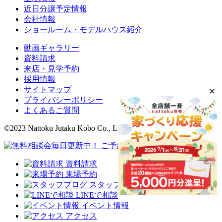
近日分譲予定情報
会社情報
ショールーム・モデルハウス紹介
動画ギャラリー
資料請求
来店・見学予約
採用情報
サイトマップ
プライバシーポリシー
よくあるご質問
©2023 Nattoku Jutaku Kobo Co., Ltd.
資料請求
来場予約
スタッフブログ
LINEで相談
イベント情報
アクセス