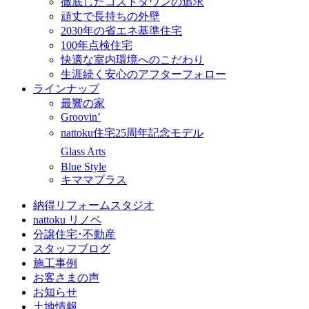
徹底したコストダウンの追求
頑丈で長持ちの外壁
2030年の省エネ基準住宅
100年点検住宅
快適な室内環境へのこだわり
生涯続く安心のアフターフォロー
ラインナップ
最響の家
Groovin’
nattoku住宅25周年記念モデル
Glass Arts
Blue Style
キママプラス
納得リフォームスタジオ
nattoku リノベ
分譲住宅･不動産
スタッフブログ
施工事例
お客さまの声
お知らせ
土地情報