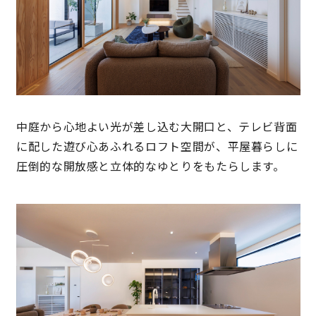
理想の暮らしを引き出すデザイン力
家具まで標準仕様の空間コーディネート
身体に優しい自然素材の家
中庭から心地よい光が差し込む大開口と、テレビ背面
耐震等級3 & 許容応力度計算 全棟標準
に配した遊び心あふれるロフト空間が、平屋暮らしに
圧倒的な開放感と立体的なゆとりをもたらします。
徹底したコストダウンの追求
頑丈で長持ちの外壁
2030年の省エネ基準住宅
100年点検住宅