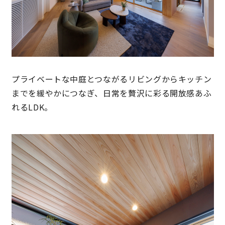
キママプラス
納得リフォームスタジオ
nattoku リノベ
プライベートな中庭とつながるリビングからキッチン
分譲住宅･不動産
スタッフブログ
までを緩やかにつなぎ、日常を贅沢に彩る開放感あふ
れるLDK。
施工事例
お客さまの声
お知らせ
土地情報
近日分譲予定情報
会社情報
動画ギャラリー
採用情報