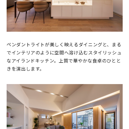
快適な室内環境へのこだわり
生涯続く安心のアフターフォロー
ペンダントライトが美しく映えるダイニングと、まる
ラインナップ
でインテリアのように空間へ溶け込むスタイリッシュ
なアイランドキッチン。上質で華やかな食卓のひとと
最響の家
きを演出します。
Groovin’
nattoku住宅25周年記念モデル
Glass Arts
Blue Style