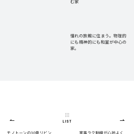
む家
憧れの旅館に住まう。物理的
にも精神的にも和室が中心の
家。
LIST
モノトーンの30畳リビン
家事ラク動線が心地よく