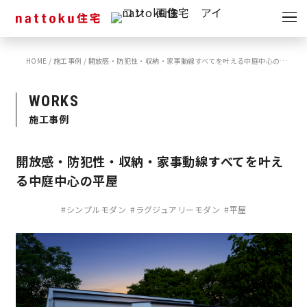
イベント
キャンペーン
HOME
/
施工事例
/
開放感・防犯性・収納・家事動線すべてを叶える中庭中心の平屋
見学会
情報
WORKS
ショールーム
施工事例
資料請求
モデルハウス
開放感・防犯性・収納・家事動線すべてを叶え
スタッフブログ
る中庭中心の平屋
#シンプルモダン
#ラグジュアリーモダン
#平屋