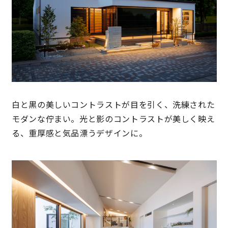
営業時間／10:00～20:00 定休日／年末年始
タップで電話をかける
来店・見学予約
白と黒の美しいコントラストが目を引く、洗練された
モダンな佇まい。光と影のコントラストが美しく映え
OWNER’S SITE オーナーズサイト
る、重厚感と気品漂うデザインに。
nattoku
グループコーポレートサイト
nattoku住宅 10のこだわり