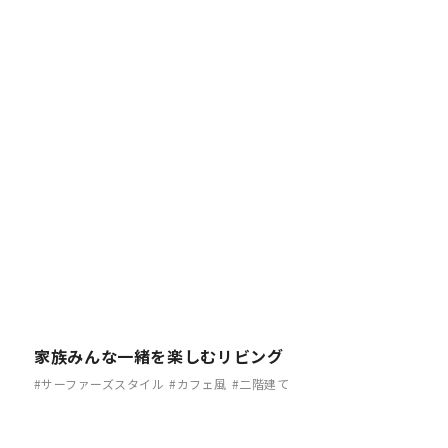
家族みんな一緒を楽しむリビング
#サーファーズスタイル
#カフェ風
#二階建て