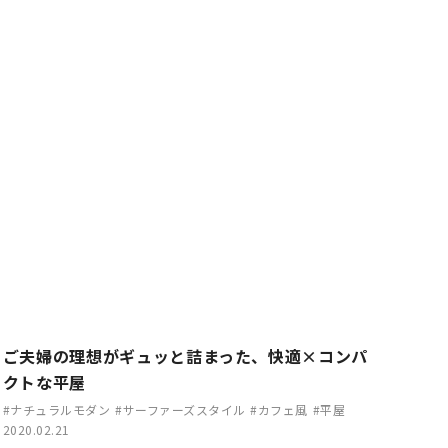
ご夫婦の理想がギュッと詰まった、快適×コンパ
クトな平屋
#ナチュラルモダン
#サーファーズスタイル
#カフェ風
#平屋
2020.02.21