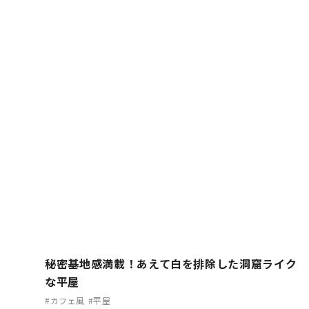
秘密基地感満載！あえて白を排除した洞窟ライク
な平屋
#カフェ風
#平屋