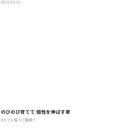
2022.03.11
のびのび育てて 個性を伸ばす家
#カフェ風
#二階建て