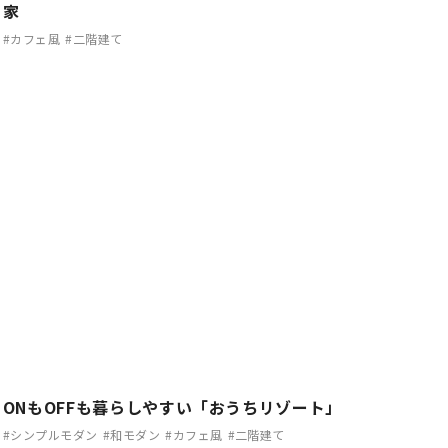
家
#カフェ風
#二階建て
ONもOFFも暮らしやすい「おうちリゾート」
#シンプルモダン
#和モダン
#カフェ風
#二階建て