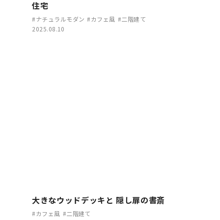
住宅
#ナチュラルモダン
#カフェ風
#二階建て
2025.08.10
大きなウッドデッキと 隠し扉の書斎
#カフェ風
#二階建て