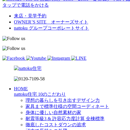
タップで電話をかける
来店・見学予約
OWNER’S SITE オーナーズサイト
nattoku
グループコーポレートサイト
HOME
nattoku住宅 10のこだわり
理想の暮らしを引き出すデザイン力
家具まで標準仕様の空間コーディネート
身体に優しい自然素材の家
耐震等級3 & 許容応力度計算 全棟標準
徹底したコストダウンの追求