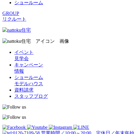
ショールーム
GROUP
リクルート
イベント
見学会
キャンペーン
情報
ショールーム
モデルハウス
資料請求
スタッフブログ
営業時間／10:00～20:00 定休日／年末年