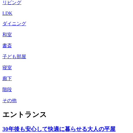
リビング
LDK
ダイニング
和室
書斎
子ども部屋
寝室
廊下
階段
その他
エントランス
30年後も安心して快適に暮らせる大人の平屋