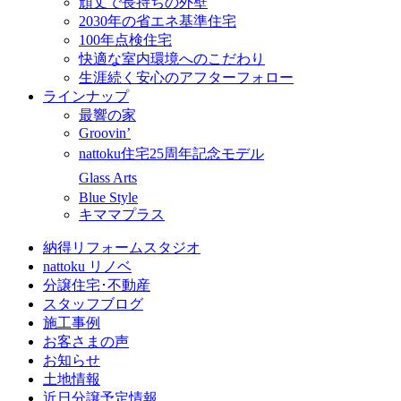
頑丈で長持ちの外壁
2030年の省エネ基準住宅
100年点検住宅
快適な室内環境へのこだわり
生涯続く安心のアフターフォロー
ラインナップ
最響の家
Groovin’
nattoku住宅25周年記念モデル
Glass Arts
Blue Style
キママプラス
納得リフォームスタジオ
nattoku リノベ
分譲住宅･不動産
スタッフブログ
施工事例
お客さまの声
お知らせ
土地情報
近日分譲予定情報