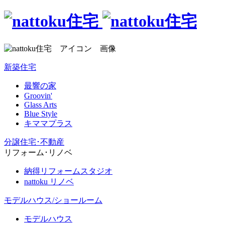
新築住宅
最響の家
Groovin'
Glass Arts
Blue Style
キママプラス
分譲住宅･不動産
リフォーム･リノベ
納得リフォームスタジオ
nattoku リノベ
モデルハウス/ショールーム
モデルハウス