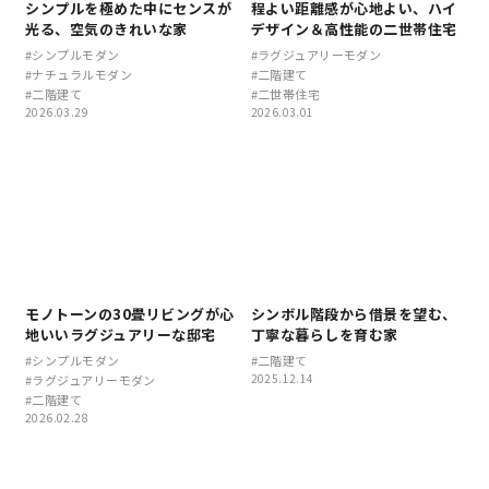
シンプルを極めた中にセンスが
程よい距離感が心地よい、ハイ
光る、空気のきれいな家
デザイン＆高性能の二世帯住宅
理想の暮らしを引き出すデザイン力
#シンプルモダン
#ラグジュアリーモダン
#ナチュラルモダン
#二階建て
#二階建て
#二世帯住宅
2026.03.29
2026.03.01
家具まで標準仕様の空間コーディネート
身体に優しい自然素材の家
耐震等級3 & 許容応力度計算 全棟標準
徹底したコストダウンの追求
モノトーンの30畳リビングが心
シンボル階段から借景を望む、
地いいラグジュアリーな邸宅
丁寧な暮らしを育む家
頑丈で長持ちの外壁
#シンプルモダン
#二階建て
2025.12.14
#ラグジュアリーモダン
#二階建て
2030年の省エネ基準住宅
2026.02.28
100年点検住宅