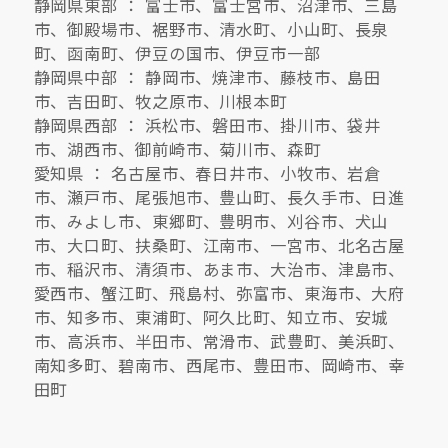
静岡県東部 ： 富士市、富士宮市、沼津市、三島
市、御殿場市、裾野市、清水町、小山町、長泉
町、函南町、伊豆の国市、伊豆市一部
静岡県中部 ： 静岡市、焼津市、藤枝市、島田
市、吉田町、牧之原市、川根本町
静岡県西部 ： 浜松市、磐田市、掛川市、袋井
市、湖西市、御前崎市、菊川市、森町
愛知県 ： 名古屋市、春日井市、小牧市、岩倉
市、瀬戸市、尾張旭市、豊山町、長久手市、日進
市、みよし市、東郷町、豊明市、刈谷市、犬山
市、大口町、扶桑町、江南市、一宮市、北名古屋
市、稲沢市、清須市、あま市、大治市、津島市、
愛西市、蟹江町、飛島村、弥富市、東海市、大府
市、知多市、東浦町、阿久比町、知立市、安城
市、高浜市、半田市、常滑市、武豊町、美浜町、
南知多町、碧南市、西尾市、豊田市、岡崎市、幸
田町