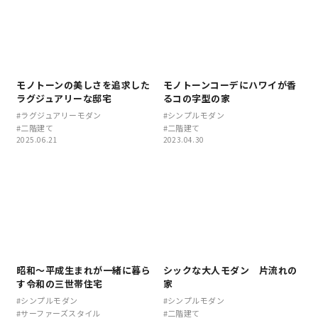
快適な室内環境へのこだわり
生涯続く安心のアフターフォロー
モノトーンの美しさを追求した
モノトーンコーデにハワイが香
ラグジュアリーな邸宅
るコの字型の家
#ラグジュアリーモダン
#シンプルモダン
ラインナップ
#二階建て
#二階建て
2025.06.21
2023.04.30
最響の家
Groovin’
nattoku住宅25周年記念モデル
昭和〜平成生まれが一緒に暮ら
シックな大人モダン 片流れの
Glass Arts
す令和の三世帯住宅
家
#シンプルモダン
#シンプルモダン
Blue Style
#サーファーズスタイル
#二階建て