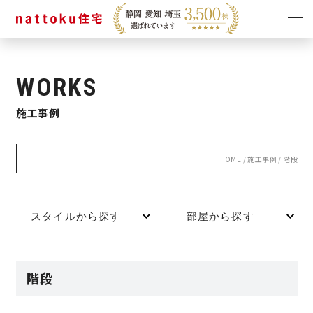
イベント
キャンペーン
WORKS
見学会
情報
施工事例
ショールーム
資料請求
モデルハウス
HOME
/
施工事例
/
階段
スタッフブログ
スタイルから探す
部屋から探す
階段