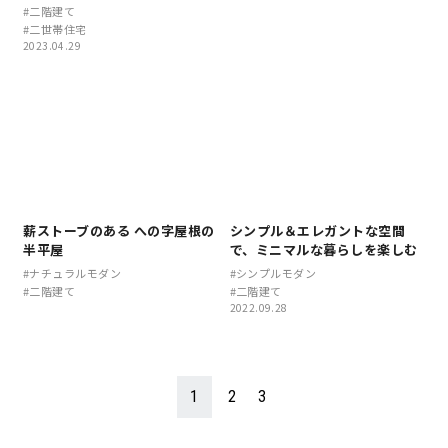
#二階建て
#二世帯住宅
2023.04.29
キママプラス
納得リフォームスタジオ
nattoku リノベ
分譲住宅･不動産
スタッフブログ
薪ストーブのある への字屋根の
シンプル＆エレガントな空間
施工事例
お客さまの声
半平屋
で、ミニマルな暮らしを楽しむ
#ナチュラルモダン
#シンプルモダン
#二階建て
#二階建て
お知らせ
土地情報
2022.09.28
近日分譲予定情報
会社情報
1
2
3
動画ギャラリー
採用情報