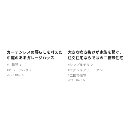
営業時間／10:00～20:00 定休日／年末年始
タップで電話をかける
来店・見学予約
カーテンレスの暮らしを叶えた
大きな吹き抜けが家族を繋ぐ、
中庭のあるガレージハウス
注文住宅ならではの二世帯住宅
#二階建て
#シンプルモダン
#ガレージハウス
#ラグジュアリーモダン
OWNER’S SITE オーナーズサイト
2026.06.14
#二世帯住宅
2026.04.16
nattoku
グループコーポレートサイト
nattoku住宅 10のこだわり