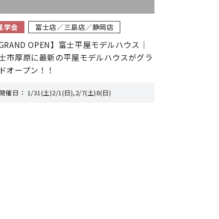
見学会
富士店／三島店／静岡店
GRAND OPEN】富士平屋モデルハウス｜
士市厚原に最新の平屋モデルハウスがグラ
ドオープン！！
開催日：
1/31(土)2/1(日),2/7(土)8(日)