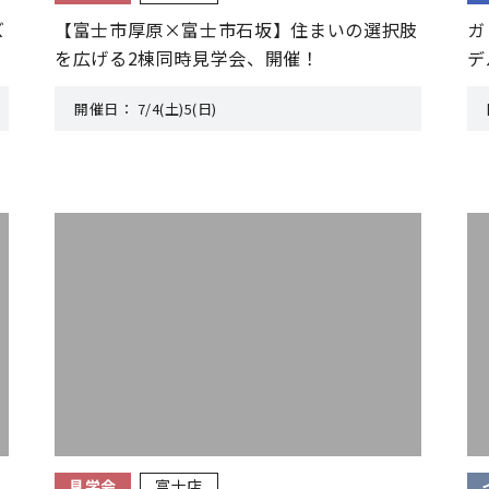
ズ
【富士市厚原×富士市石坂】住まいの選択肢
ガ
を広げる2棟同時見学会、開催！
デ
開催日：
7/4(土)5(日)
見学会
富士店