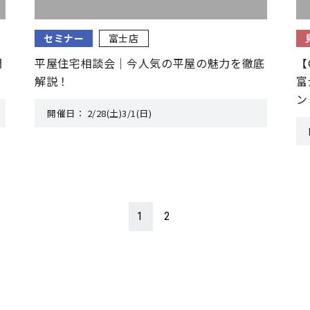
セミナー
富士店
開
平屋住宅相談会｜今人気の平屋の魅力を徹底
【
解説！
富
ン
開催日：
2/28(土)3/1(日)
1
2