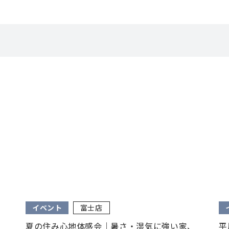
イベント
富士店
夏の住み心地体感会｜暑さ・湿気に強い家、
平