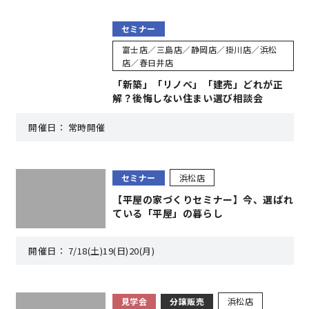
セミナー
キママプラス
富士店／三島店／静岡店／掛川店／浜松
店／春日井店
「新築」「リノベ」「建売」どれが正
納得リフォームスタジオ
nattoku リノベ
解？後悔しない住まい選び相談会
開催日：
常時開催
分譲住宅･不動産
スタッフブログ
施工事例
お客さまの声
セミナー
浜松店
【平屋の家づくりセミナー】今、選ばれ
お知らせ
土地情報
ている「平屋」の暮らし
開催日：
7/18(土)19(日)20(月)
近日分譲予定情報
会社情報
動画ギャラリー
採用情報
見学会
分譲販売
浜松店