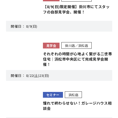
【8/9(日)限定開催】掛川市にてスタッ
フの自邸見学会、開催！
営業時間／10:00～20:00 定休日／年末年始
タップで電話をかける
開催日：
8/9(日)
来店・見学予約
見学会
掛川店／浜松店
それぞれの時間が心地よく繋がる二世帯
住宅｜浜松市中央区にて完成見学会開
催！
OWNER’S SITE オーナーズサイト
開催日：
8/22(土)23(日)
nattoku
グループコーポレートサイト
セミナー
浜松店
憧れで終わらせない！ガレージハウス相
談会
nattoku住宅 10のこだわり