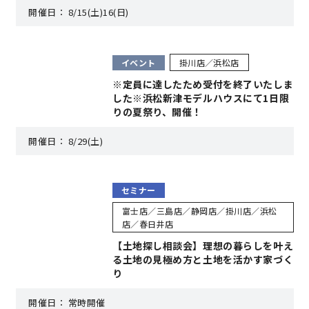
開催日：
8/15(土)16(日)
理想の暮らしを引き出すデザイン力
イベント
掛川店／浜松店
家具まで標準仕様の空間コーディネート
※定員に達したため受付を終了いたしま
した※浜松新津モデルハウスにて1日限
身体に優しい自然素材の家
りの夏祭り、開催！
開催日：
8/29(土)
耐震等級3 & 許容応力度計算 全棟標準
徹底したコストダウンの追求
セミナー
富士店／三島店／静岡店／掛川店／浜松
頑丈で長持ちの外壁
店／春日井店
【土地探し相談会】理想の暮らしを叶え
る土地の見極め方と土地を活かす家づく
2030年の省エネ基準住宅
り
100年点検住宅
開催日：
常時開催