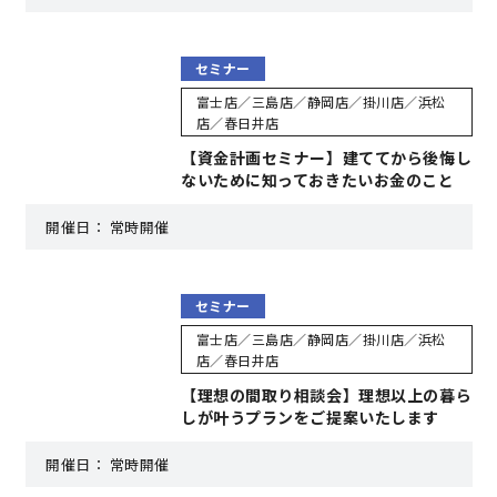
快適な室内環境へのこだわり
セミナー
富士店／三島店／静岡店／掛川店／浜松
生涯続く安心のアフターフォロー
店／春日井店
【資金計画セミナー】建ててから後悔し
ないために知っておきたいお金のこと
ラインナップ
開催日：
常時開催
最響の家
セミナー
Groovin’
富士店／三島店／静岡店／掛川店／浜松
店／春日井店
nattoku住宅25周年記念モデル
【理想の間取り相談会】理想以上の暮ら
しが叶うプランをご提案いたします
Glass Arts
開催日：
常時開催
Blue Style