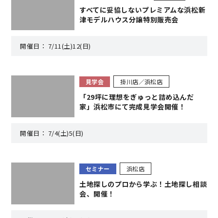
すべてに妥協しないプレミアムな浜松新
サイトマップ
プライバシーポリシー
津モデルハウス分譲特別販売会
開催日：
7/11(土)12(日)
よくある質問
見学会
掛川店／浜松店
「29坪に理想をぎゅっと詰め込んだ
家」浜松市にて完成見学会開催！
CLOSE
開催日：
7/4(土)5(日)
セミナー
浜松店
土地探しのプロから学ぶ！土地探し相談
会、開催！