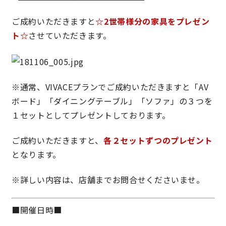
快適な室内環境へのこだわり
ご成約いただきますと
☆2世帯様分の家具をプレゼン
ト☆
させていただきます。
生涯続く安心のアフターフォロー
※
通常、
VIVACEプラン
でご成約いただきますと「AV
ラインナップ
ボード」「ダイニングテーブル」「ソファ」の３つを
１セットとしてプレゼントしております。
最響の家
ご成約いただきますと、
各２セットずつのプレゼント
Groovin’
となります。
※詳しい内容は、店舗までお問合せくださいませ。
nattoku住宅25周年記念モデル
Glass Arts
■開催日時■
Blue Style