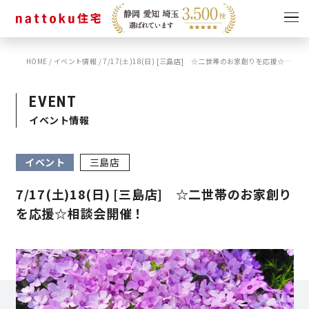
HOME
/
イベント情報
/
7/17(土)18(日) [三島店] ☆二世帯のお家創りを応援☆相談会開催！
イベント
キャンペーン
見学会
情報
EVENT
イベント情報
ショールーム
資料請求
モデルハウス
イベント
三島店
スタッフブログ
7/17(土)18(日) [三島店] ☆二世帯のお家創り
を応援☆相談会開催！