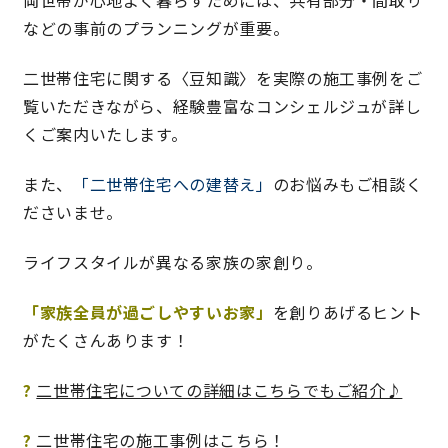
などの事前のプランニングが重要。
理想の暮らしを引き出すデザイン力
二世帯住宅に関する
〈豆知識〉
を実際の施工事例をご
覧いただきながら、経験豊富なコンシェルジュが詳し
家具まで標準仕様の空間コーディネート
くご案内いたします。
身体に優しい自然素材の家
また、
「二世帯住宅への建替え」
のお悩みもご相談く
ださいませ。
耐震等級3 & 許容応力度計算 全棟標準
ライフスタイルが異なる家族の家創り。
徹底したコストダウンの追求
「家族全員が過ごしやすいお家」
を創りあげるヒント
頑丈で長持ちの外壁
がたくさんあります！
2030年の省エネ基準住宅
?
二世帯住宅についての詳細はこちらでもご紹介♪
100年点検住宅
?
二世帯住宅の施工事例はこちら！