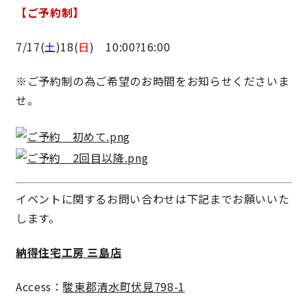
【ご予約制】
キママプラス
7/17(
土
)18(
日
) 10:00?16:00
※
ご予約制の為ご希望のお時間をお知らせくださいま
納得リフォームスタジオ
nattoku リノベ
せ。
分譲住宅･不動産
スタッフブログ
施工事例
お客さまの声
イベントに関するお問い合わせは下記までお願いいた
お知らせ
土地情報
します。
納得住宅工房 三島店
近日分譲予定情報
会社情報
Access：
駿東郡清水町伏見798-1
動画ギャラリー
採用情報