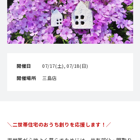
営業時間／10:00～20:00 定休日／年末年始
タップで電話をかける
来店・見学予約
開催日
07/17(土), 07/18(日)
開催場所
三島店
OWNER’S SITE オーナーズサイト
nattoku
グループコーポレートサイト
＼二世帯住宅のおうち創りを応援します！／
nattoku住宅 10のこだわり
両世帯が心地よく暮らすためには、共有部分・間取り