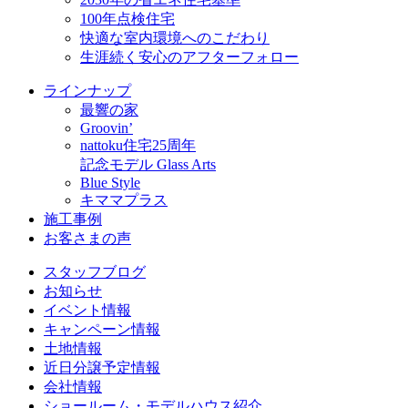
100年点検住宅
快適な室内環境へのこだわり
生涯続く安心のアフターフォロー
ラインナップ
最響の家
Groovin’
nattoku住宅25周年
記念モデル Glass Arts
Blue Style
キママプラス
施工事例
お客さまの声
スタッフブログ
お知らせ
イベント情報
キャンペーン情報
土地情報
近日分譲予定情報
会社情報
ショールーム・モデルハウス紹介