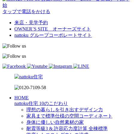
始
タップで電話をかける
来店・見学予約
OWNER’S SITE オーナーズサイト
nattoku
グループコーポレートサイト
HOME
nattoku住宅 10のこだわり
理想の暮らしを引き出すデザイン力
家具まで標準仕様の空間コーディネート
身体に優しい自然素材の家
耐震等級3 & 許容応力度計算 全棟標準