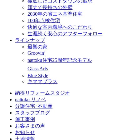
徹底したコストダウンの追求
頑丈で長持ちの外壁
2030年の省エネ基準住宅
100年点検住宅
快適な室内環境へのこだわり
生涯続く安心のアフターフォロー
ラインナップ
最響の家
Groovin’
nattoku住宅25周年記念モデル
Glass Arts
Blue Style
キママプラス
納得リフォームスタジオ
nattoku リノベ
分譲住宅･不動産
スタッフブログ
施工事例
お客さまの声
お知らせ
土地情報