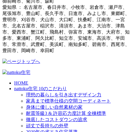
御前崎市、菊川市、森町
愛知県 ： 名古屋市、春日井市、小牧市、岩倉市、瀬戸市、
尾張旭市、豊山町、長久手市、日進市、みよし市、東郷町、
豊明市、刈谷市、犬山市、大口町、扶桑町、江南市、一宮
市、北名古屋市、稲沢市、清須市、あま市、大治市、津島
市、愛西市、蟹江町、飛島村、弥富市、東海市、大府市、知
多市、東浦町、阿久比町、知立市、安城市、高浜市、半田
市、常滑市、武豊町、美浜町、南知多町、碧南市、西尾市、
豊田市、岡崎市、幸田町
HOME
nattoku住宅 10のこだわり
理想の暮らしを引き出すデザイン力
家具まで標準仕様の空間コーディネート
身体に優しい自然素材の家
耐震等級3 & 許容応力度計算 全棟標準
徹底したコストダウンの追求
頑丈で長持ちの外壁
2030年の省エネ住宅基準