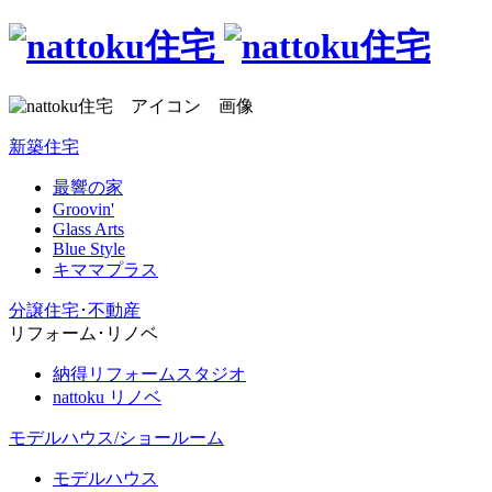
新築住宅
最響の家
Groovin'
Glass Arts
Blue Style
キママプラス
分譲住宅･不動産
リフォーム･リノベ
納得リフォームスタジオ
nattoku リノベ
モデルハウス/ショールーム
モデルハウス