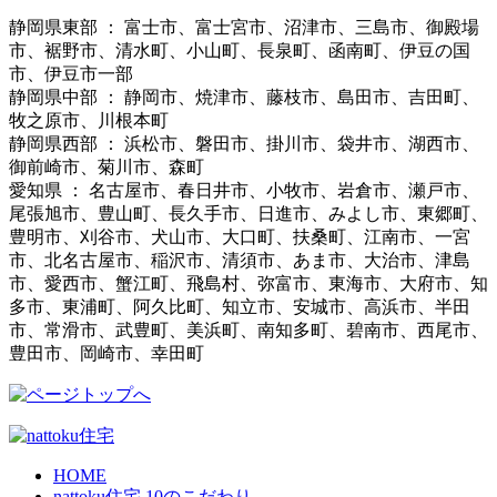
静岡県東部 ： 富士市、富士宮市、沼津市、三島市、御殿場
市、裾野市、清水町、小山町、長泉町、函南町、伊豆の国
市、伊豆市一部
静岡県中部 ： 静岡市、焼津市、藤枝市、島田市、吉田町、
牧之原市、川根本町
静岡県西部 ： 浜松市、磐田市、掛川市、袋井市、湖西市、
御前崎市、菊川市、森町
愛知県 ： 名古屋市、春日井市、小牧市、岩倉市、瀬戸市、
尾張旭市、豊山町、長久手市、日進市、みよし市、東郷町、
豊明市、刈谷市、犬山市、大口町、扶桑町、江南市、一宮
市、北名古屋市、稲沢市、清須市、あま市、大治市、津島
市、愛西市、蟹江町、飛島村、弥富市、東海市、大府市、知
多市、東浦町、阿久比町、知立市、安城市、高浜市、半田
市、常滑市、武豊町、美浜町、南知多町、碧南市、西尾市、
豊田市、岡崎市、幸田町
HOME
nattoku住宅 10のこだわり