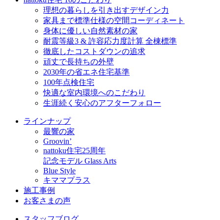
理想の暮らしを引き出すデザイン力
家具まで標準仕様の空間コーディネート
身体に優しい自然素材の家
耐震等級3 & 許容応力度計算 全棟標準
徹底したコストダウンの追求
頑丈で長持ちの外壁
2030年の省エネ住宅基準
100年点検住宅
快適な室内環境へのこだわり
生涯続く安心のアフターフォロー
ラインナップ
最響の家
Groovin’
nattoku住宅25周年
記念モデル Glass Arts
Blue Style
キママプラス
施工事例
お客さまの声
スタッフブログ