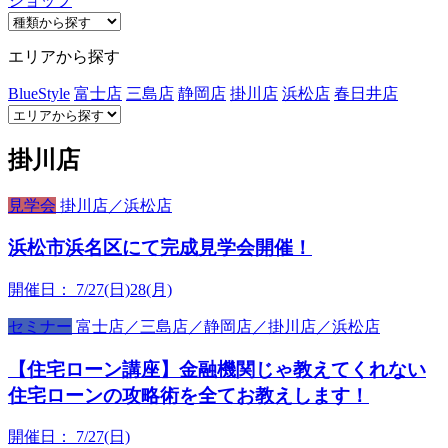
ショップ
エリアから探す
BlueStyle
富士店
三島店
静岡店
掛川店
浜松店
春日井店
掛川店
見学会
掛川店／浜松店
浜松市浜名区にて完成見学会開催！
開催日：
7/27(日)28(月)
セミナー
富士店／三島店／静岡店／掛川店／浜松店
【住宅ローン講座】金融機関じゃ教えてくれない
住宅ローンの攻略術を全てお教えします！
開催日：
7/27(日)