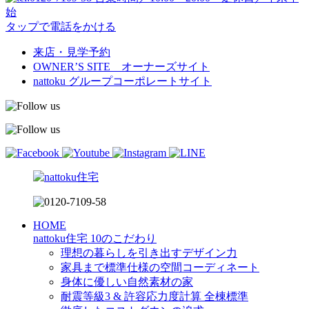
始
タップで電話をかける
来店・見学予約
OWNER’S SITE オーナーズサイト
nattoku
グループコーポレートサイト
HOME
nattoku住宅 10のこだわり
理想の暮らしを引き出すデザイン力
家具まで標準仕様の空間コーディネート
身体に優しい自然素材の家
耐震等級3 & 許容応力度計算 全棟標準