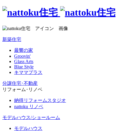
新築住宅
最響の家
Groovin'
Glass Arts
Blue Style
キママプラス
分譲住宅･不動産
リフォーム･リノベ
納得リフォームスタジオ
nattoku リノベ
モデルハウス/ショールーム
モデルハウス