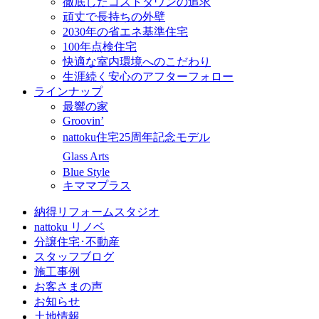
徹底したコストダウンの追求
頑丈で長持ちの外壁
2030年の省エネ基準住宅
100年点検住宅
快適な室内環境へのこだわり
生涯続く安心のアフターフォロー
ラインナップ
最響の家
Groovin’
nattoku住宅25周年記念モデル
Glass Arts
Blue Style
キママプラス
納得リフォームスタジオ
nattoku リノベ
分譲住宅･不動産
スタッフブログ
施工事例
お客さまの声
お知らせ
土地情報