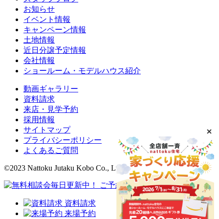
お知らせ
イベント情報
キャンペーン情報
土地情報
近日分譲予定情報
会社情報
ショールーム・モデルハウス紹介
動画ギャラリー
資料請求
来店・見学予約
採用情報
サイトマップ
プライバシーポリシー
よくあるご質問
©2023 Nattoku Jutaku Kobo Co., Ltd.
資料請求
来場予約