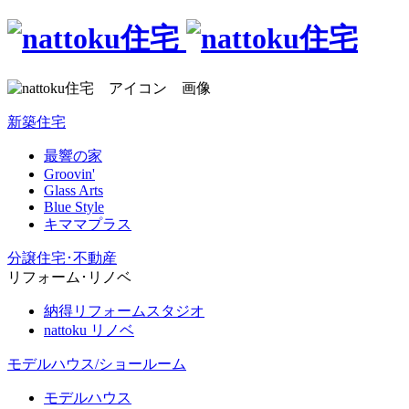
新築住宅
最響の家
Groovin'
Glass Arts
Blue Style
キママプラス
分譲住宅･不動産
リフォーム･リノベ
納得リフォームスタジオ
nattoku リノベ
モデルハウス/ショールーム
モデルハウス