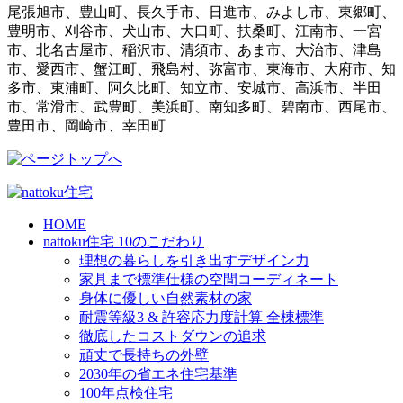
尾張旭市、豊山町、長久手市、日進市、みよし市、東郷町、
豊明市、刈谷市、犬山市、大口町、扶桑町、江南市、一宮
市、北名古屋市、稲沢市、清須市、あま市、大治市、津島
市、愛西市、蟹江町、飛島村、弥富市、東海市、大府市、知
多市、東浦町、阿久比町、知立市、安城市、高浜市、半田
市、常滑市、武豊町、美浜町、南知多町、碧南市、西尾市、
豊田市、岡崎市、幸田町
HOME
nattoku住宅 10のこだわり
理想の暮らしを引き出すデザイン力
家具まで標準仕様の空間コーディネート
身体に優しい自然素材の家
耐震等級3 & 許容応力度計算 全棟標準
徹底したコストダウンの追求
頑丈で長持ちの外壁
2030年の省エネ住宅基準
100年点検住宅