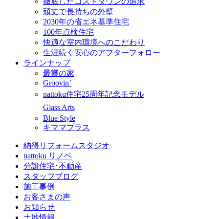
徹底したコストダウンの追求
頑丈で長持ちの外壁
2030年の省エネ基準住宅
100年点検住宅
快適な室内環境へのこだわり
生涯続く安心のアフターフォロー
ラインナップ
最響の家
Groovin’
nattoku住宅25周年記念モデル
Glass Arts
Blue Style
キママプラス
納得リフォームスタジオ
nattoku リノベ
分譲住宅･不動産
スタッフブログ
施工事例
お客さまの声
お知らせ
土地情報