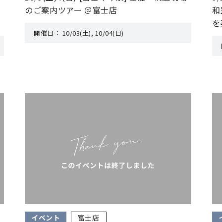
のご案内ツアー ＠富士店
和
を
開催日：
10/03(土), 10/04(日)
イベント
富士店