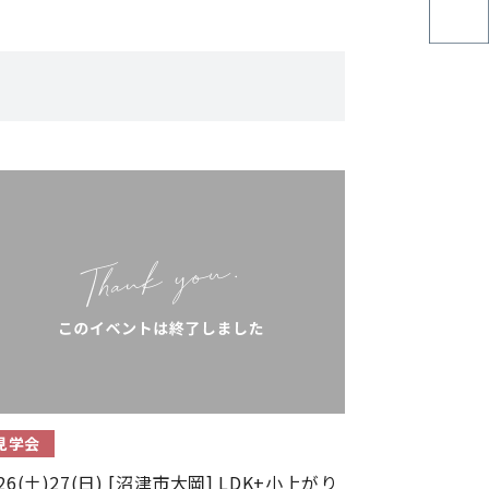
見学会
/26(土)27(日) [沼津市大岡] LDK+小上がり