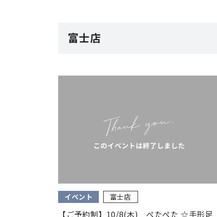
富士店
イベント
富士店
【ご予約制】10/8(木) ぺたぺた ☆手形足