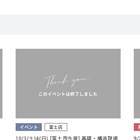
イベント
富士店
10/3(土)4(日) [富士市今泉] 基礎・構造現場
9