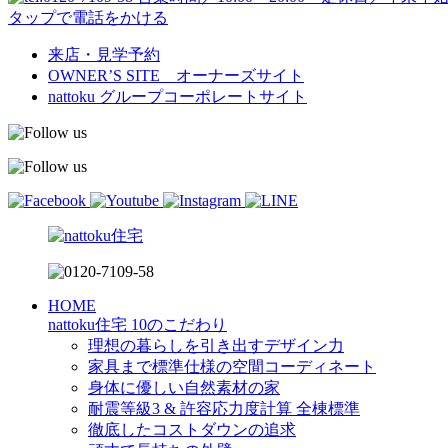
タップで電話をかける
来店・見学予約
OWNER’S SITE オーナーズサイト
nattoku
グループコーポレートサイト
HOME
nattoku住宅 10のこだわり
理想の暮らしを引き出すデザイン力
家具まで標準仕様の空間コーディネート
身体に優しい自然素材の家
耐震等級3 & 許容応力度計算 全棟標準
徹底したコストダウンの追求