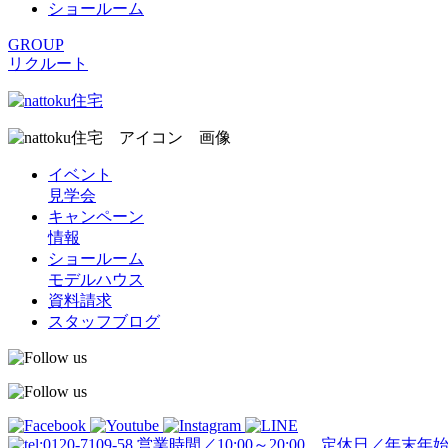
ショールーム
GROUP
リクルート
イベント
見学会
キャンペーン
情報
ショールーム
モデルハウス
資料請求
スタッフブログ
営業時間／10:00～20:00 定休日／年末年