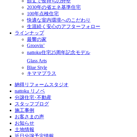
頑丈で長持ちの外壁
2030年の省エネ基準住宅
100年点検住宅
快適な室内環境へのこだわり
生涯続く安心のアフターフォロー
ラインナップ
最響の家
Groovin’
nattoku住宅25周年記念モデル
Glass Arts
Blue Style
キママプラス
納得リフォームスタジオ
nattoku リノベ
分譲住宅･不動産
スタッフブログ
施工事例
お客さまの声
お知らせ
土地情報
近日分譲予定情報