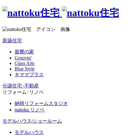
新築住宅
最響の家
Groovin'
Glass Arts
Blue Style
キママプラス
分譲住宅･不動産
リフォーム･リノベ
納得リフォームスタジオ
nattoku リノベ
モデルハウス/ショールーム
モデルハウス