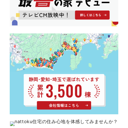
キママプラス
納得リフォームスタジオ
nattoku リノベ
分譲住宅･不動産
スタッフブログ
施工事例
お客さまの声
お知らせ
土地情報
近日分譲予定情報
会社情報
動画ギャラリー
採用情報