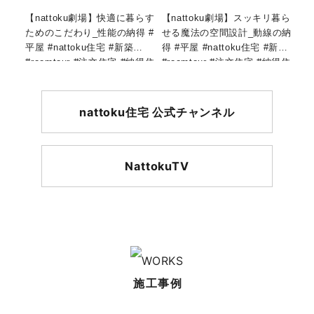
【nattoku劇場】快適に暮らす
【nattoku劇場】スッキリ暮ら
ためのこだわり_性能の納得 #
せる魔法の空間設計_動線の納
平屋 #nattoku住宅 #新築
得 #平屋 #nattoku住宅 #新築
#roomtour #注文住宅 #納得住
#roomtour #注文住宅 #納得住
宅工房 #shorts
宅工房 #shorts
nattoku住宅 公式チャンネル
NattokuTV
施工事例