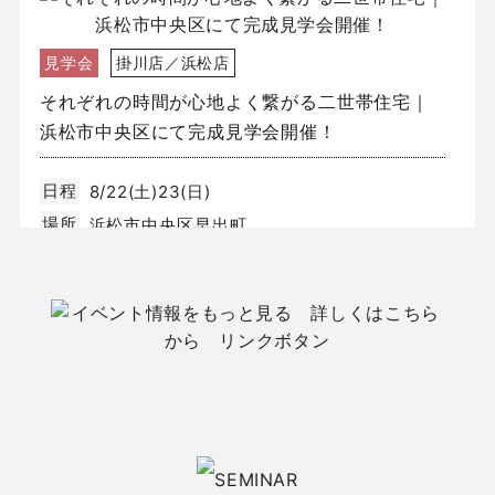
見学会
掛川店／浜松店
それぞれの時間が心地よく繋がる二世帯住宅｜
浜松市中央区にて完成見学会開催！
日程
8/22(土)23(日)
場所
浜松市中央区早出町
イベント
静岡店
【静岡市葵区】新築モデルハウス GRAND
OPEN｜全2邸同時公開
日程
8/8(土)9(日)