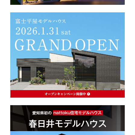
理想の暮らしを引き出すデザイン力
家具まで標準仕様の空間コーディネート
身体に優しい自然素材の家
耐震等級3 & 許容応力度計算 全棟標準
徹底したコストダウンの追求
頑丈で長持ちの外壁
2030年の省エネ基準住宅
100年点検住宅