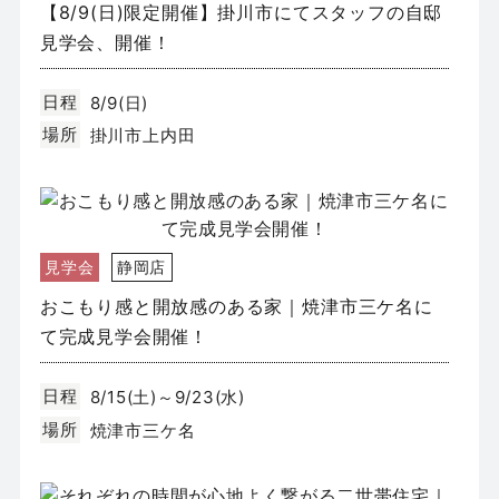
【8/9(日)限定開催】掛川市にてスタッフの自邸
見学会、開催！
日程
8/9(日)
場所
掛川市上内田
見学会
静岡店
おこもり感と開放感のある家｜焼津市三ケ名に
て完成見学会開催！
日程
8/15(土)～9/23(水)
場所
焼津市三ケ名