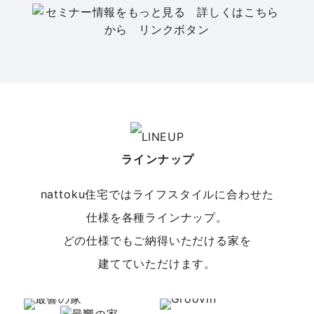
セミナー
春日井店
【平屋の家づくりセミナー】今、選ばれている
「平屋」の暮らし
日程
8/22(土)
場所
春日井店／愛知県春日井市八田町7-1-13 エ
ラインナップ
イトプラット春日井１階
nattoku住宅ではライフスタイルに合わせた
仕様を各種ラインナップ。
どの仕様でもご納得いただける家を
建てていただけます。