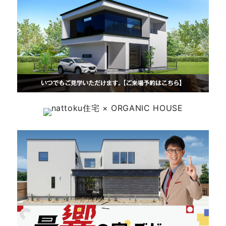
快適な室内環境へのこだわり
生涯続く安心のアフターフォロー
ラインナップ
最響の家
Groovin’
nattoku住宅25周年記念モデル
Glass Arts
Blue Style