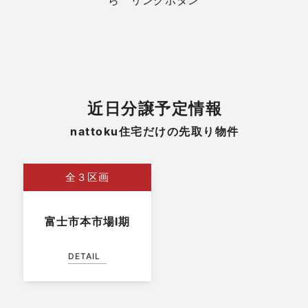
不動産
静岡県全域
サントムーン柿田川店 GRAND OPEN記念 | 新
生活応援キャンペーン
日程
近日分譲予定情報
7/25㈯～8/31㈪
場所
nattoku住宅だけの先取り物件
全３区画
富士市本市場Ⅰ期
DETAIL