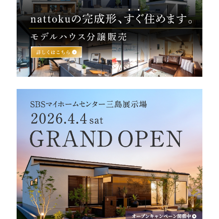
営業時間／10:00～20:00 定休日／年末年始
タップで電話をかける
来店・見学予約
OWNER’S SITE オーナーズサイト
nattoku
グループコーポレートサイト
nattoku住宅 10のこだわり