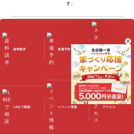
す。
快適な室内環境への
こだわり
家族みんなが心地よく、
安
資料請求
来場予約
スタッフブログ
心して深呼吸できる住まい
をつくるために。
生涯続く安心の
アフターフォロー
お客さまの暮らしを守る。
LINEで相談
イベント情報
アクセス
ずっと続く安心のアフター
フォロー。