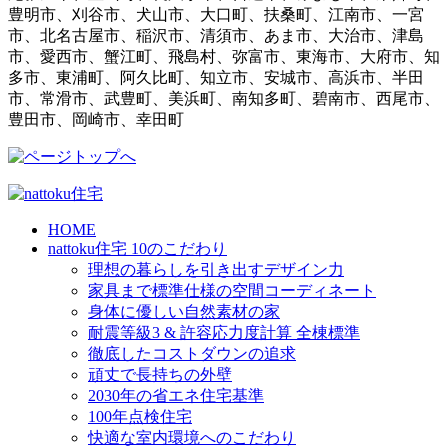
豊明市、刈谷市、犬山市、大口町、扶桑町、江南市、一宮
市、北名古屋市、稲沢市、清須市、あま市、大治市、津島
市、愛西市、蟹江町、飛島村、弥富市、東海市、大府市、知
多市、東浦町、阿久比町、知立市、安城市、高浜市、半田
市、常滑市、武豊町、美浜町、南知多町、碧南市、西尾市、
豊田市、岡崎市、幸田町
HOME
nattoku住宅 10のこだわり
理想の暮らしを引き出すデザイン力
家具まで標準仕様の空間コーディネート
身体に優しい自然素材の家
耐震等級3 & 許容応力度計算 全棟標準
徹底したコストダウンの追求
頑丈で長持ちの外壁
2030年の省エネ住宅基準
100年点検住宅
快適な室内環境へのこだわり