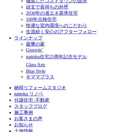
徹底したコストダウンの追求
頑丈で長持ちの外壁
2030年の省エネ基準住宅
100年点検住宅
快適な室内環境へのこだわり
生涯続く安心のアフターフォロー
ラインナップ
最響の家
Groovin’
nattoku住宅25周年記念モデル
Glass Arts
Blue Style
キママプラス
納得リフォームスタジオ
nattoku リノベ
分譲住宅･不動産
スタッフブログ
施工事例
お客さまの声
お知らせ
土地情報