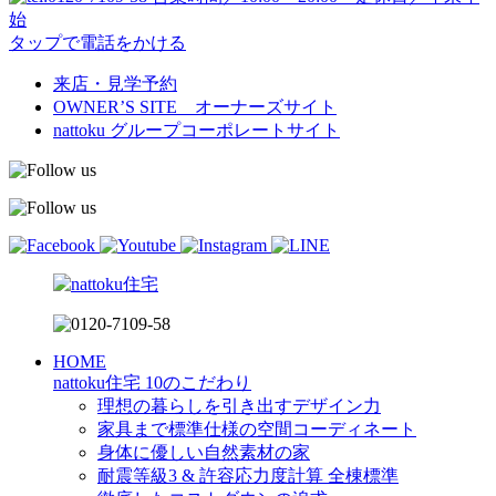
始
タップで電話をかける
来店・見学予約
OWNER’S SITE オーナーズサイト
nattoku
グループコーポレートサイト
HOME
nattoku住宅 10のこだわり
理想の暮らしを引き出すデザイン力
家具まで標準仕様の空間コーディネート
身体に優しい自然素材の家
耐震等級3 & 許容応力度計算 全棟標準