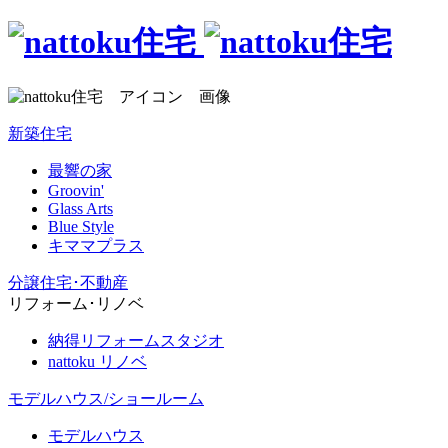
新築住宅
最響の家
Groovin'
Glass Arts
Blue Style
キママプラス
分譲住宅･不動産
リフォーム･リノベ
納得リフォームスタジオ
nattoku リノベ
モデルハウス/ショールーム
モデルハウス