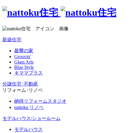
新築住宅
最響の家
Groovin'
Glass Arts
Blue Style
キママプラス
分譲住宅･不動産
リフォーム･リノベ
納得リフォームスタジオ
nattoku リノベ
モデルハウス/ショールーム
モデルハウス