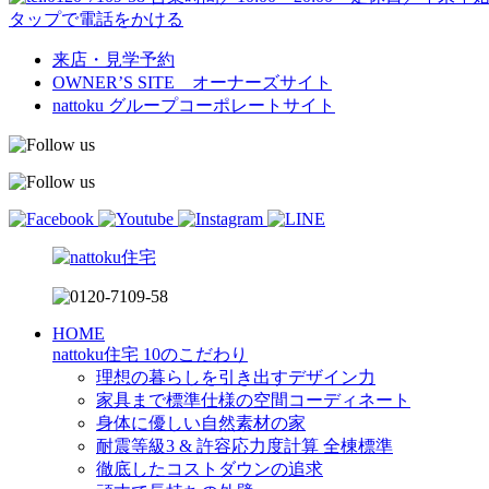
タップで電話をかける
来店・見学予約
OWNER’S SITE オーナーズサイト
nattoku
グループコーポレートサイト
HOME
nattoku住宅 10のこだわり
理想の暮らしを引き出すデザイン力
家具まで標準仕様の空間コーディネート
身体に優しい自然素材の家
耐震等級3 & 許容応力度計算 全棟標準
徹底したコストダウンの追求