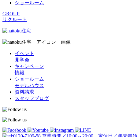
ショールーム
GROUP
リクルート
イベント
見学会
キャンペーン
情報
ショールーム
モデルハウス
資料請求
スタッフブログ
営業時間／10:00～20:00 定休日／年末年