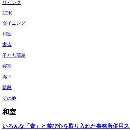
リビング
LDK
ダイニング
和室
書斎
子ども部屋
寝室
廊下
階段
その他
和室
いろんな「青」と遊び心を取り入れた事務所併用ス