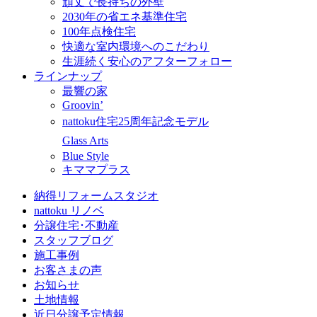
頑丈で長持ちの外壁
2030年の省エネ基準住宅
100年点検住宅
快適な室内環境へのこだわり
生涯続く安心のアフターフォロー
ラインナップ
最響の家
Groovin’
nattoku住宅25周年記念モデル
Glass Arts
Blue Style
キママプラス
納得リフォームスタジオ
nattoku リノベ
分譲住宅･不動産
スタッフブログ
施工事例
お客さまの声
お知らせ
土地情報
近日分譲予定情報