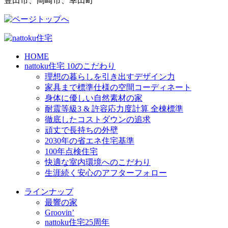
豊田市、岡崎市、幸田町
HOME
nattoku住宅 10のこだわり
理想の暮らしを引き出すデザイン力
家具まで標準仕様の空間コーディネート
身体に優しい自然素材の家
耐震等級3 & 許容応力度計算 全棟標準
徹底したコストダウンの追求
頑丈で長持ちの外壁
2030年の省エネ住宅基準
100年点検住宅
快適な室内環境へのこだわり
生涯続く安心のアフターフォロー
ラインナップ
最響の家
Groovin’
nattoku住宅25周年