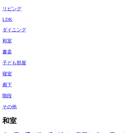
リビング
LDK
ダイニング
和室
書斎
子ども部屋
寝室
廊下
階段
その他
和室