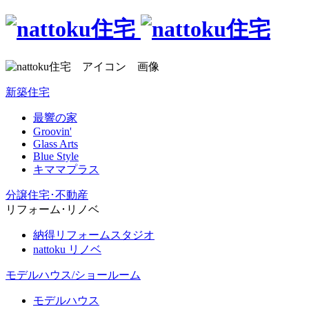
新築住宅
最響の家
Groovin'
Glass Arts
Blue Style
キママプラス
分譲住宅･不動産
リフォーム･リノベ
納得リフォームスタジオ
nattoku リノベ
モデルハウス/ショールーム
モデルハウス