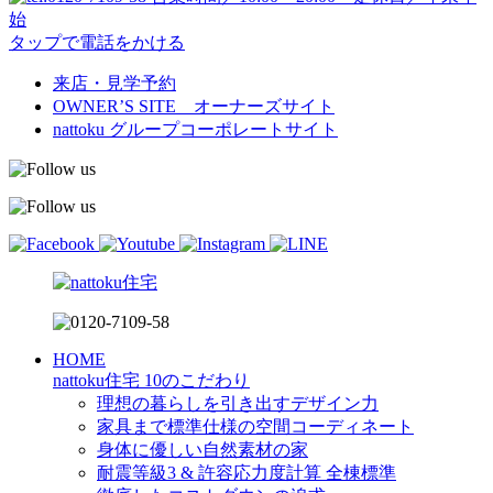
始
タップで電話をかける
来店・見学予約
OWNER’S SITE オーナーズサイト
nattoku
グループコーポレートサイト
HOME
nattoku住宅 10のこだわり
理想の暮らしを引き出すデザイン力
家具まで標準仕様の空間コーディネート
身体に優しい自然素材の家
耐震等級3 & 許容応力度計算 全棟標準