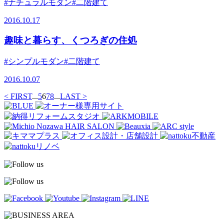
#ナチュラルモダン
#二階建て
2016.10.17
趣味と暮らす、くつろぎの住処
#シンプルモダン
#二階建て
2016.10.07
< FIRST
...
5
6
7
8
...
LAST >