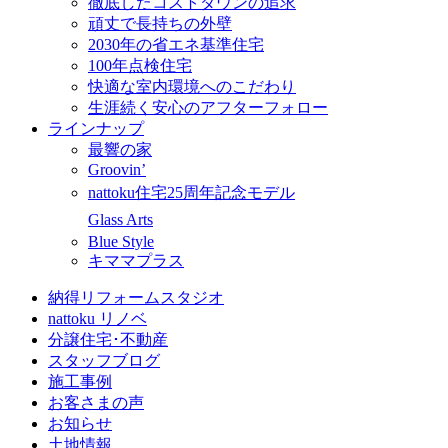
徹底したコストダウンの追求
頑丈で長持ちの外壁
2030年の省エネ基準住宅
100年点検住宅
快適な室内環境へのこだわり
生涯続く安心のアフターフォロー
ラインナップ
最響の家
Groovin’
nattoku住宅25周年記念モデル
Glass Arts
Blue Style
キママプラス
納得リフォームスタジオ
nattoku リノベ
分譲住宅･不動産
スタッフブログ
施工事例
お客さまの声
お知らせ
土地情報