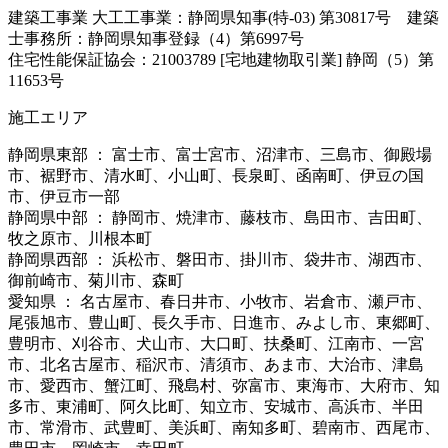
建築工事業 大工工事業：静岡県知事(特-03) 第30817号 建築
士事務所：静岡県知事登録（4）第6997号
住宅性能保証協会：21003789 [宅地建物取引業] 静岡（5）第
11653号
施工エリア
静岡県東部 ： 富士市、富士宮市、沼津市、三島市、御殿場
市、裾野市、清水町、小山町、長泉町、函南町、伊豆の国
市、伊豆市一部
静岡県中部 ： 静岡市、焼津市、藤枝市、島田市、吉田町、
牧之原市、川根本町
静岡県西部 ： 浜松市、磐田市、掛川市、袋井市、湖西市、
御前崎市、菊川市、森町
愛知県 ： 名古屋市、春日井市、小牧市、岩倉市、瀬戸市、
尾張旭市、豊山町、長久手市、日進市、みよし市、東郷町、
豊明市、刈谷市、犬山市、大口町、扶桑町、江南市、一宮
市、北名古屋市、稲沢市、清須市、あま市、大治市、津島
市、愛西市、蟹江町、飛島村、弥富市、東海市、大府市、知
多市、東浦町、阿久比町、知立市、安城市、高浜市、半田
市、常滑市、武豊町、美浜町、南知多町、碧南市、西尾市、