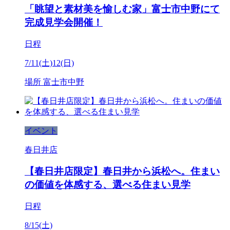
「眺望と素材美を愉しむ家」富士市中野にて
完成見学会開催！
日程
7/11(土)12(日)
場所
富士市中野
イベント
春日井店
【春日井店限定】春日井から浜松へ。住まい
の価値を体感する、選べる住まい見学
日程
8/15(土)