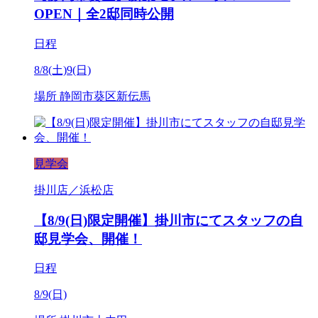
OPEN｜全2邸同時公開
日程
8/8(土)9(日)
場所
静岡市葵区新伝馬
見学会
掛川店／浜松店
【8/9(日)限定開催】掛川市にてスタッフの自
邸見学会、開催！
日程
8/9(日)