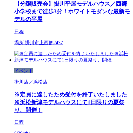
【分譲販売会】掛川平屋モデルハウス／西郷
小学校まで徒歩3分！ホワイトモダンな最新モ
デルの平屋
日程
場所
掛川市上西郷2437
イベント
掛川店／浜松店
※定員に達したため受付を終了いたしました
※浜松新津モデルハウスにて1日限りの夏祭
り、開催！
日程