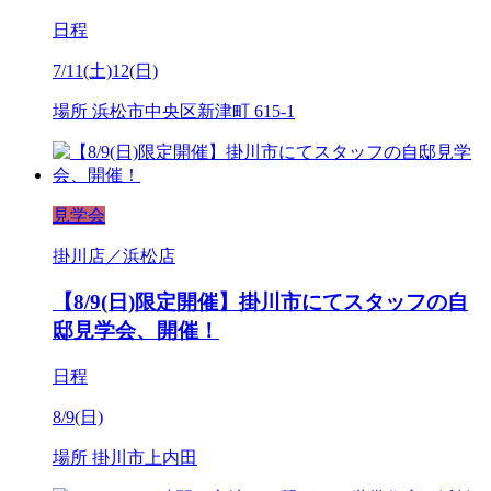
日程
7/11(土)12(日)
場所
浜松市中央区新津町 615-1
見学会
掛川店／浜松店
【8/9(日)限定開催】掛川市にてスタッフの自
邸見学会、開催！
日程
8/9(日)
場所
掛川市上内田