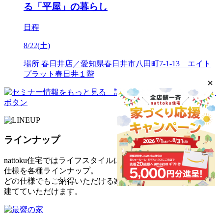
る「平屋」の暮らし
日程
8/22(土)
場所
春日井店／愛知県春日井市八田町7-1-13 エイト
プラット春日井１階
ラインナップ
nattoku住宅ではライフスタイルに合わせた
仕様を各種ラインナップ。
どの仕様でもご納得いただける家を
建てていただけます。