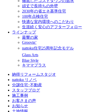
徹底したコストダウンの追求
頑丈で長持ちの外壁
2030年の省エネ基準住宅
100年点検住宅
快適な室内環境へのこだわり
生涯続く安心のアフターフォロー
ラインナップ
最響の家
Groovin’
nattoku住宅25周年記念モデル
Glass Arts
Blue Style
キママプラス
納得リフォームスタジオ
nattoku リノベ
分譲住宅･不動産
スタッフブログ
施工事例
お客さまの声
お知らせ
土地情報