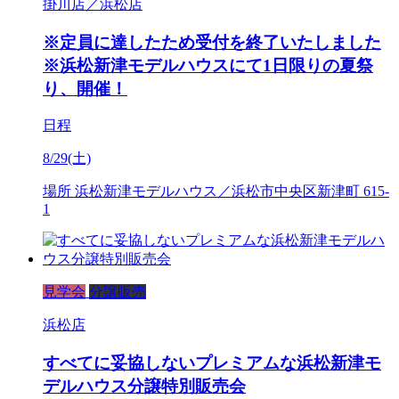
掛川店／浜松店
※定員に達したため受付を終了いたしました
※浜松新津モデルハウスにて1日限りの夏祭
り、開催！
日程
8/29(土)
場所
浜松新津モデルハウス／浜松市中央区新津町 615-
1
見学会
分譲販売
浜松店
すべてに妥協しないプレミアムな浜松新津モ
デルハウス分譲特別販売会