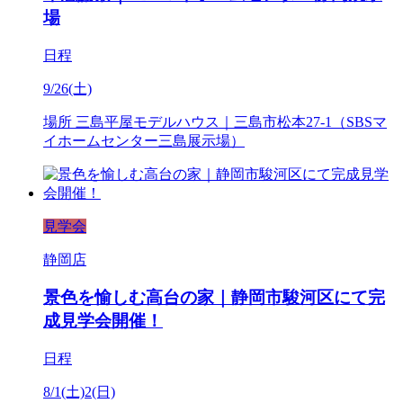
場
日程
9/26(土)
場所
三島平屋モデルハウス｜三島市松本27-1（SBSマ
イホームセンター三島展示場）
見学会
静岡店
景色を愉しむ高台の家｜静岡市駿河区にて完
成見学会開催！
日程
8/1(土)2(日)