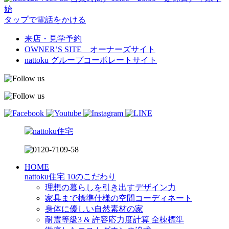
始
タップで電話をかける
来店・見学予約
OWNER’S SITE オーナーズサイト
nattoku
グループコーポレートサイト
HOME
nattoku住宅 10のこだわり
理想の暮らしを引き出すデザイン力
家具まで標準仕様の空間コーディネート
身体に優しい自然素材の家
耐震等級3 & 許容応力度計算 全棟標準