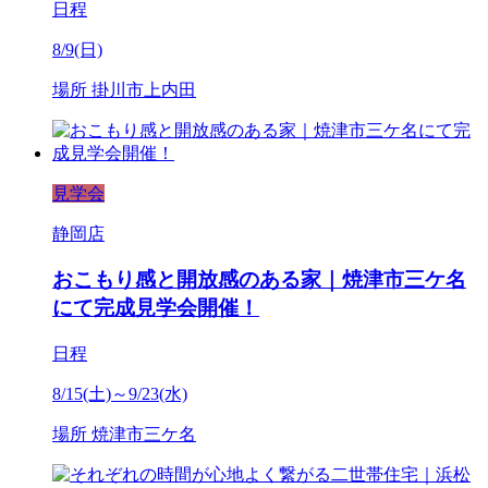
日程
8/9(日)
場所
掛川市上内田
見学会
静岡店
おこもり感と開放感のある家｜焼津市三ケ名
にて完成見学会開催！
日程
8/15(土)～9/23(水)
場所
焼津市三ケ名