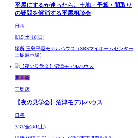
平屋にするか迷ったら。土地・予算・間取り
の疑問を解消する平屋相談会
日程
8/15(土)16(日)
場所
三島平屋モデルハウス（SBSマイホームセンター
三島展示場）
見学会
三島店
【夜の見学会】沼津モデルハウス
日程
7/31(金)8/1(土)