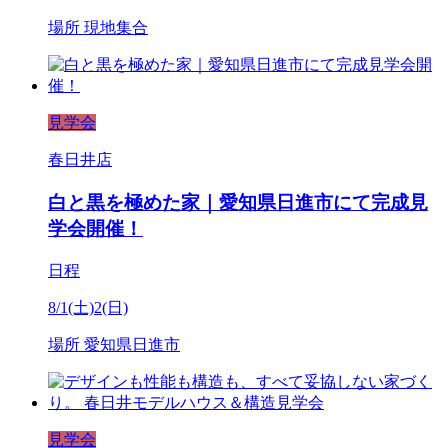
場所
現地集合
見学会
春日井店
白と黒を極めた家｜愛知県日進市にて完成見
学会開催！
日程
8/1(土)2(日)
場所
愛知県日進市
見学会