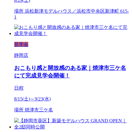
8/29(土)
場所
浜松新津モデルハウス／浜松市中央区新津町 615-
1
見学会
静岡店
おこもり感と開放感のある家｜焼津市三ケ名
にて完成見学会開催！
日程
8/15(土)～9/23(水)
場所
焼津市三ケ名