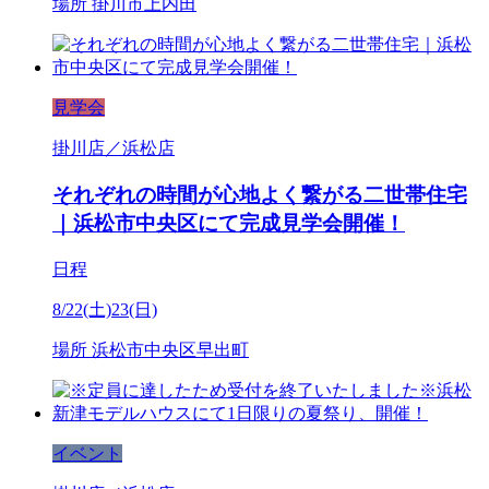
場所
掛川市上内田
見学会
掛川店／浜松店
それぞれの時間が心地よく繋がる二世帯住宅
｜浜松市中央区にて完成見学会開催！
日程
8/22(土)23(日)
場所
浜松市中央区早出町
イベント