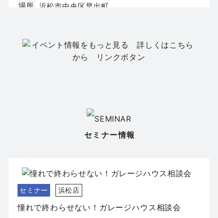
場所
浜松市中央区早出町
イベント
静岡店
【静岡市葵区】新築モデルハウス GRAND
OPEN｜全2邸同時公開
日程
8/8(土)9(日)
場所
セミナー情報
静岡市葵区新伝馬
セミナー
浜松店
憧れで終わらせない！ガレージハウス相談会