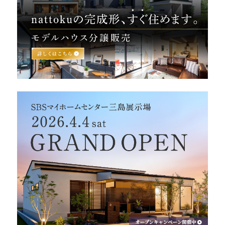
営業時間／10:00～20:00 定休日／年末年始
タップで電話をかける
来店・見学予約
OWNER’S SITE オーナーズサイト
nattoku
グループコーポレートサイト
nattoku住宅 10のこだわり