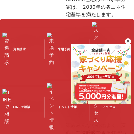
家は、
2030年の省エネ住
宅基準を満たします。
100年点検住宅
住まいの品質をいつまでも
資料請求
来場予約
スタッフブログ
健康に保ち続けるため、
10項目100箇所の点検・メ
ンテナンスを実施していま
す。
快適な室内環境への
LINEで相談
イベント情報
アクセス
こだわり
家族みんなが心地よく、
安
心して深呼吸できる住まい