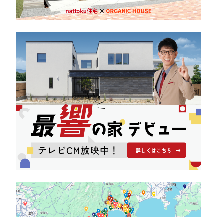
キママプラス
納得リフォームスタジオ
nattoku リノベ
分譲住宅･不動産
スタッフブログ
施工事例
お客さまの声
お知らせ
土地情報
近日分譲予定情報
会社情報
動画ギャラリー
採用情報