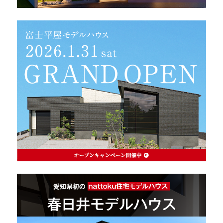
理想の暮らしを引き出すデザイン力
家具まで標準仕様の空間コーディネート
身体に優しい自然素材の家
耐震等級3 & 許容応力度計算 全棟標準
徹底したコストダウンの追求
頑丈で長持ちの外壁
2030年の省エネ基準住宅
100年点検住宅