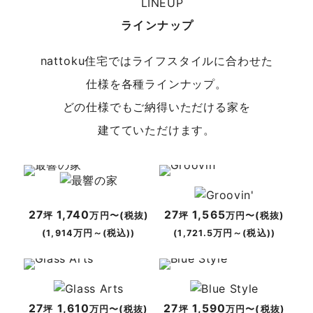
日程
8/22(土)
場所
春日井店／愛知県春日井市八田町7-1-13 エ
ラインナップ
イトプラット春日井１階
nattoku住宅ではライフスタイルに合わせた
仕様を各種ラインナップ。
どの仕様でもご納得いただける家を
建てていただけます。
27
1,740
27
1,565
坪
万円〜(税抜)
坪
万円〜(税抜)
(1,914万円～(税込))
(1,721.5万円～(税込))
27
1,610
27
1,590
坪
万円〜(税抜)
坪
万円〜(税抜)