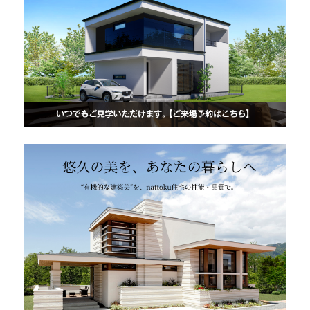
快適な室内環境へのこだわり
生涯続く安心のアフターフォロー
ラインナップ
最響の家
Groovin’
nattoku住宅25周年記念モデル
Glass Arts
Blue Style