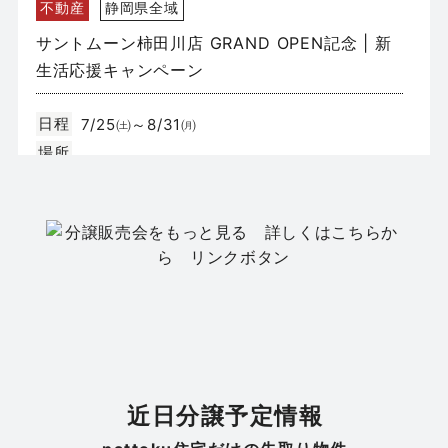
不動産
静岡県全域
サントムーン柿田川店 GRAND OPEN記念 | 新
生活応援キャンペーン
日程
7/25㈯～8/31㈪
場所
不動産
静岡市駿河区みずほ2丁目
モデルハウス販売会｜駿河区みずほ2丁目 全2
邸
日程
8/8(土)・8/9(日)
近日分譲予定情報
場所
静岡市駿河区みずほ2丁目