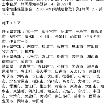
士事務所：静岡県知事登録（4）第6997号
住宅性能保証協会：21003789 [宅地建物取引業] 静岡（5）第
11653号
施工エリア
静岡県東部 ： 富士市、富士宮市、沼津市、三島市、御殿場
市、裾野市、清水町、小山町、長泉町、函南町、伊豆の国
市、伊豆市一部
静岡県中部 ： 静岡市、焼津市、藤枝市、島田市、吉田町、
牧之原市、川根本町
静岡県西部 ： 浜松市、磐田市、掛川市、袋井市、湖西市、
御前崎市、菊川市、森町
愛知県 ： 名古屋市、春日井市、小牧市、岩倉市、瀬戸市、
尾張旭市、豊山町、長久手市、日進市、みよし市、東郷町、
豊明市、刈谷市、犬山市、大口町、扶桑町、江南市、一宮
市、北名古屋市、稲沢市、清須市、あま市、大治市、津島
市、愛西市、蟹江町、飛島村、弥富市、東海市、大府市、知
多市、東浦町、阿久比町、知立市、安城市、高浜市、半田
市、常滑市、武豊町、美浜町、南知多町、碧南市、西尾市、
豊田市、岡崎市、幸田町