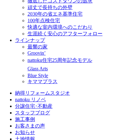
徹底したコストダウンの追求
頑丈で長持ちの外壁
2030年の省エネ基準住宅
100年点検住宅
快適な室内環境へのこだわり
生涯続く安心のアフターフォロー
ラインナップ
最響の家
Groovin’
nattoku住宅25周年記念モデル
Glass Arts
Blue Style
キママプラス
納得リフォームスタジオ
nattoku リノベ
分譲住宅･不動産
スタッフブログ
施工事例
お客さまの声
お知らせ
土地情報