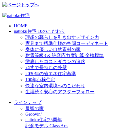
HOME
nattoku住宅 10のこだわり
理想の暮らしを引き出すデザイン力
家具まで標準仕様の空間コーディネート
身体に優しい自然素材の家
耐震等級3 & 許容応力度計算 全棟標準
徹底したコストダウンの追求
頑丈で長持ちの外壁
2030年の省エネ住宅基準
100年点検住宅
快適な室内環境へのこだわり
生涯続く安心のアフターフォロー
ラインナップ
最響の家
Groovin’
nattoku住宅25周年
記念モデル Glass Arts