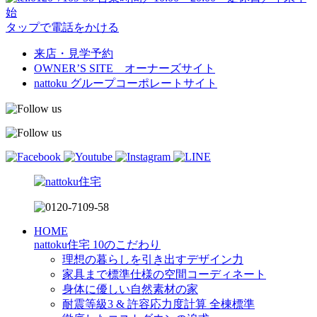
始
タップで電話をかける
来店・見学予約
OWNER’S SITE オーナーズサイト
nattoku
グループコーポレートサイト
HOME
nattoku住宅 10のこだわり
理想の暮らしを引き出すデザイン力
家具まで標準仕様の空間コーディネート
身体に優しい自然素材の家
耐震等級3 & 許容応力度計算 全棟標準