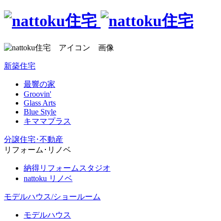
新築住宅
最響の家
Groovin'
Glass Arts
Blue Style
キママプラス
分譲住宅･不動産
リフォーム･リノベ
納得リフォームスタジオ
nattoku リノベ
モデルハウス/ショールーム
モデルハウス