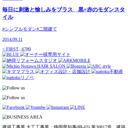
毎日に刺激と愉しみをプラス 黒×赤のモダンスタ
イル
#シンプルモダン
#二階建て
2014.09.11
< FIRST
...
6
7
8
9
建築工事業 大工工事業：静岡県知事(特-03) 第30817号 建築