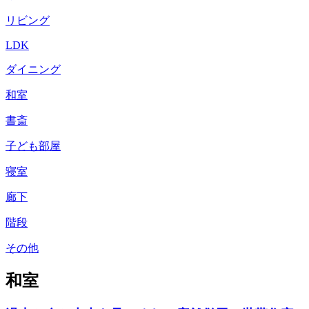
リビング
LDK
ダイニング
和室
書斎
子ども部屋
寝室
廊下
階段
その他
和室