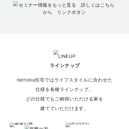
セミナー
春日井店
【平屋の家づくりセミナー】今、選ばれている
「平屋」の暮らし
日程
8/22(土)
場所
春日井店／愛知県春日井市八田町7-1-13 エ
ラインナップ
イトプラット春日井１階
nattoku住宅ではライフスタイルに合わせた
仕様を各種ラインナップ。
どの仕様でもご納得いただける家を
建てていただけます。