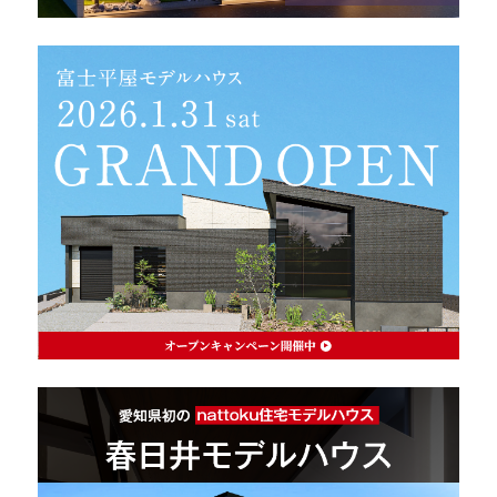
理想の暮らしを引き出すデザイン力
家具まで標準仕様の空間コーディネート
身体に優しい自然素材の家
耐震等級3 & 許容応力度計算 全棟標準
徹底したコストダウンの追求
頑丈で長持ちの外壁
2030年の省エネ基準住宅
100年点検住宅