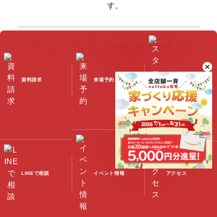
す。
快適な室内環境への
こだわり
家族みんなが心地よく、
安
資料請求
来場予約
スタッフブログ
心して深呼吸できる住まい
をつくるために。
生涯続く安心の
アフターフォロー
お客さまの暮らしを守る。
LINEで相談
イベント情報
アクセス
ずっと続く安心のアフター
フォロー。