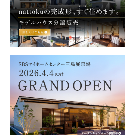
営業時間／10:00～20:00 定休日／年末年始
タップで電話をかける
来店・見学予約
OWNER’S SITE オーナーズサイト
nattoku
グループコーポレートサイト
nattoku住宅 10のこだわり