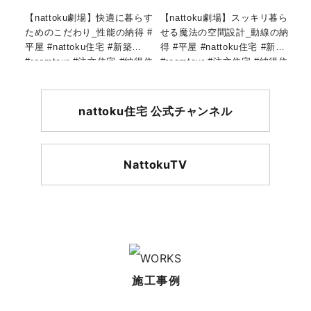
【nattoku劇場】快適に暮らす
【nattoku劇場】スッキリ暮ら
ためのこだわり_性能の納得 #
せる魔法の空間設計_動線の納
平屋 #nattoku住宅 #新築
得 #平屋 #nattoku住宅 #新築
#roomtour #注文住宅 #納得住
#roomtour #注文住宅 #納得住
宅工房 #shorts
宅工房 #shorts
nattoku住宅 公式チャンネル
NattokuTV
施工事例