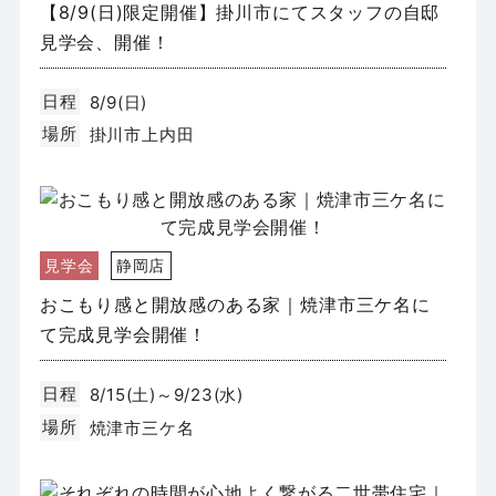
【8/9(日)限定開催】掛川市にてスタッフの自邸
見学会、開催！
日程
8/9(日)
場所
掛川市上内田
見学会
静岡店
おこもり感と開放感のある家｜焼津市三ケ名に
て完成見学会開催！
日程
8/15(土)～9/23(水)
場所
焼津市三ケ名