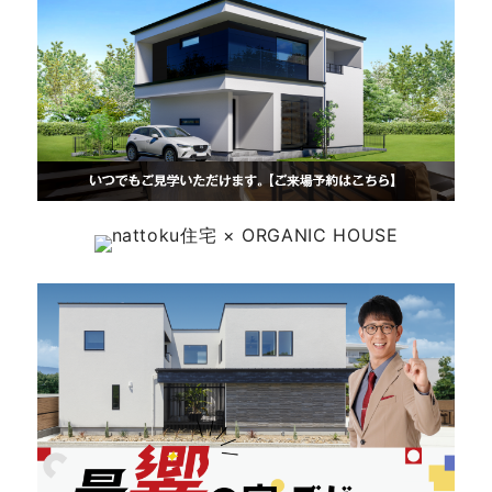
快適な室内環境へのこだわり
生涯続く安心のアフターフォロー
ラインナップ
最響の家
Groovin’
nattoku住宅25周年記念モデル
Glass Arts
Blue Style