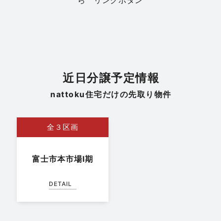
モデルハウス販売会｜駿河区みずほ2丁目 全2
邸
日程
8/15(土)・8/16(日)
場所
静岡市駿河区みずほ2丁目
近日分譲予定情報
nattoku住宅だけの先取り物件
全３区画
富士市本市場Ⅰ期
DETAIL