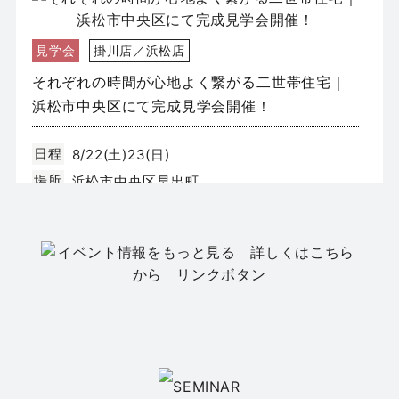
見学会
掛川店／浜松店
それぞれの時間が心地よく繋がる二世帯住宅｜
浜松市中央区にて完成見学会開催！
日程
8/22(土)23(日)
場所
浜松市中央区早出町
イベント
静岡店
【静岡市葵区】新築モデルハウス GRAND
OPEN｜全2邸同時公開
日程
8/8(土)9(日)