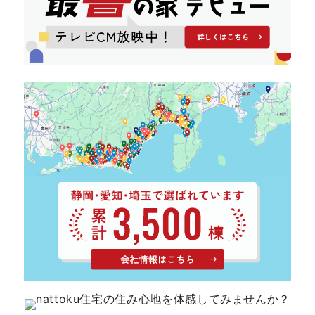
キママプラス
納得リフォームスタジオ
nattoku リノベ
分譲住宅･不動産
スタッフブログ
施工事例
お客さまの声
お知らせ
土地情報
近日分譲予定情報
会社情報
動画ギャラリー
採用情報