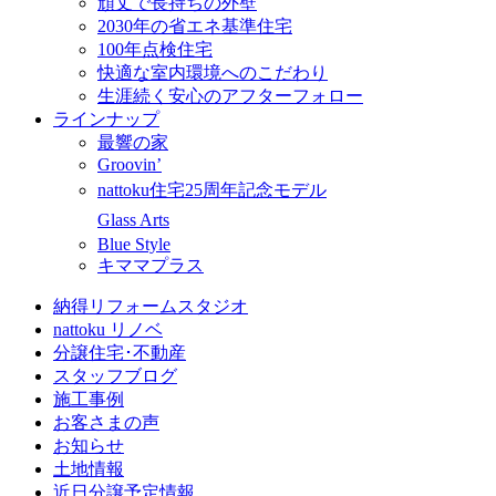
頑丈で長持ちの外壁
2030年の省エネ基準住宅
100年点検住宅
快適な室内環境へのこだわり
生涯続く安心のアフターフォロー
ラインナップ
最響の家
Groovin’
nattoku住宅25周年記念モデル
Glass Arts
Blue Style
キママプラス
納得リフォームスタジオ
nattoku リノベ
分譲住宅･不動産
スタッフブログ
施工事例
お客さまの声
お知らせ
土地情報
近日分譲予定情報