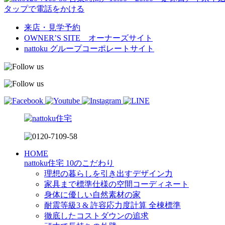
タップで電話をかける
来店・見学予約
OWNER’S SITE オーナーズサイト
nattoku
グループコーポレートサイト
HOME
nattoku住宅 10のこだわり
理想の暮らしを引き出すデザイン力
家具まで標準仕様の空間コーディネート
身体に優しい自然素材の家
耐震等級3 & 許容応力度計算 全棟標準
徹底したコストダウンの追求