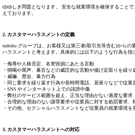
ゆゆしき問題となります。 安全な就業環境を確保すること
えております。
2. カスタマーハラスメントの定義
nattoku グループは、お客様又は第三者(取引先等含む
ハラスメントと考えます。具体的には以下のような行為を指
・侮辱や人格否定、名誉毀損にあたる言動
・恫喝や罵声、暴言などの威圧的な言動や揚げ足取りを繰り
・威嚇、脅迫、暴力行為
・同じ要求を繰り返す行為や長時間電話、居座りなどで従業
・SNS やインターネット上での誹謗中傷
・弊社のサービス範囲を超え、正当な理由がない過度な要求
・合理的な理由のない謝罪要求や従業員に対する処罰要求、
・その他、セクシャルハラスメントなど従業員の就業環境を
3. カスタマーハラスメントへの対応