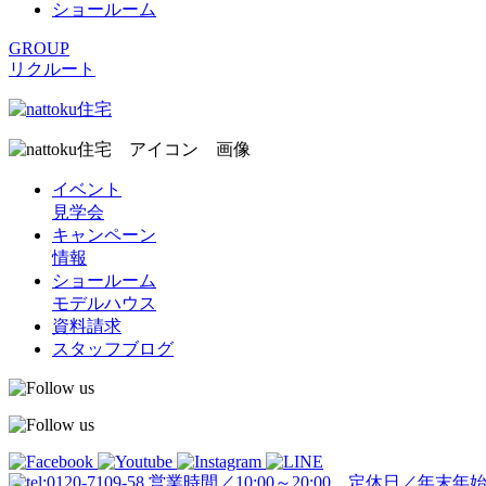
ショールーム
GROUP
リクルート
イベント
見学会
キャンペーン
情報
ショールーム
モデルハウス
資料請求
スタッフブログ
営業時間／10:00～20:00 定休日／年末年