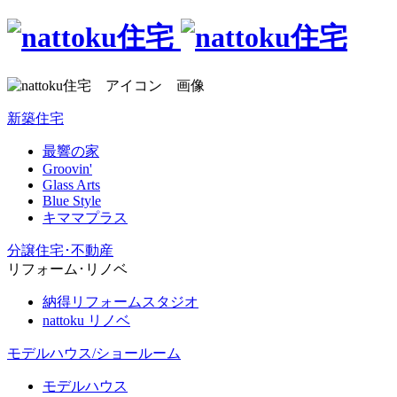
新築住宅
最響の家
Groovin'
Glass Arts
Blue Style
キママプラス
分譲住宅･不動産
リフォーム･リノベ
納得リフォームスタジオ
nattoku リノベ
モデルハウス/ショールーム
モデルハウス