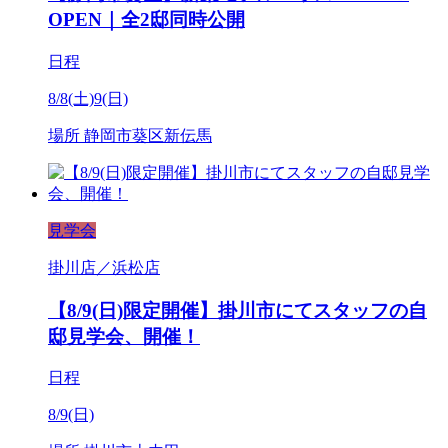
OPEN｜全2邸同時公開
日程
8/8(土)9(日)
場所
静岡市葵区新伝馬
見学会
掛川店／浜松店
【8/9(日)限定開催】掛川市にてスタッフの自
邸見学会、開催！
日程
8/9(日)