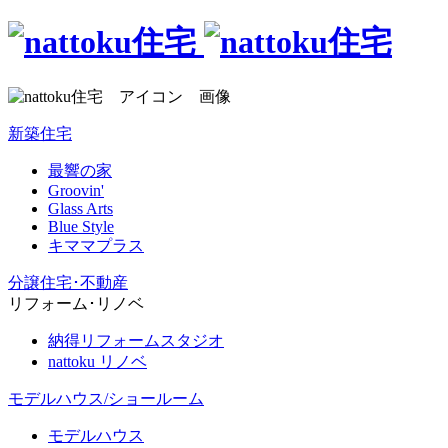
新築住宅
最響の家
Groovin'
Glass Arts
Blue Style
キママプラス
分譲住宅･不動産
リフォーム･リノベ
納得リフォームスタジオ
nattoku リノベ
モデルハウス/ショールーム
モデルハウス