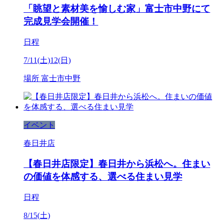
「眺望と素材美を愉しむ家」富士市中野にて
完成見学会開催！
日程
7/11(土)12(日)
場所
富士市中野
イベント
春日井店
【春日井店限定】春日井から浜松へ。住まい
の価値を体感する、選べる住まい見学
日程
8/15(土)