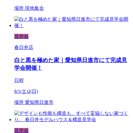
場所
現地集合
見学会
春日井店
白と黒を極めた家｜愛知県日進市にて完成見
学会開催！
日程
8/1(土)2(日)
場所
愛知県日進市
見学会