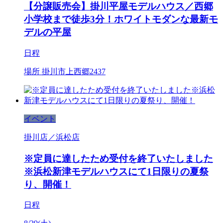
【分譲販売会】掛川平屋モデルハウス／西郷
小学校まで徒歩3分！ホワイトモダンな最新モ
デルの平屋
日程
場所
掛川市上西郷2437
イベント
掛川店／浜松店
※定員に達したため受付を終了いたしました
※浜松新津モデルハウスにて1日限りの夏祭
り、開催！
日程