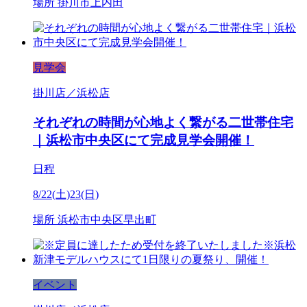
場所
掛川市上内田
見学会
掛川店／浜松店
それぞれの時間が心地よく繋がる二世帯住宅
｜浜松市中央区にて完成見学会開催！
日程
8/22(土)23(日)
場所
浜松市中央区早出町
イベント