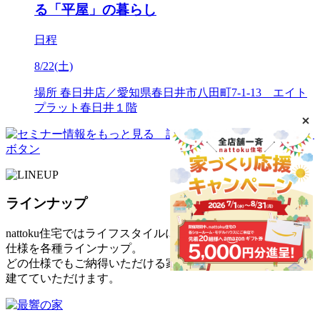
る「平屋」の暮らし
日程
8/22(土)
場所
春日井店／愛知県春日井市八田町7-1-13 エイト
プラット春日井１階
ラインナップ
nattoku住宅ではライフスタイルに合わせた
仕様を各種ラインナップ。
どの仕様でもご納得いただける家を
建てていただけます。