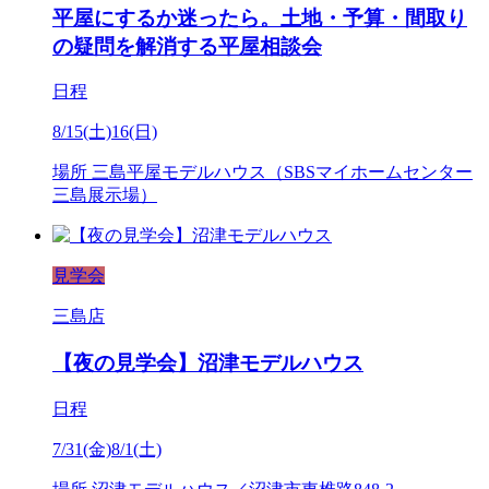
平屋にするか迷ったら。土地・予算・間取り
の疑問を解消する平屋相談会
日程
8/15(土)16(日)
場所
三島平屋モデルハウス（SBSマイホームセンター
三島展示場）
見学会
三島店
【夜の見学会】沼津モデルハウス
日程
7/31(金)8/1(土)