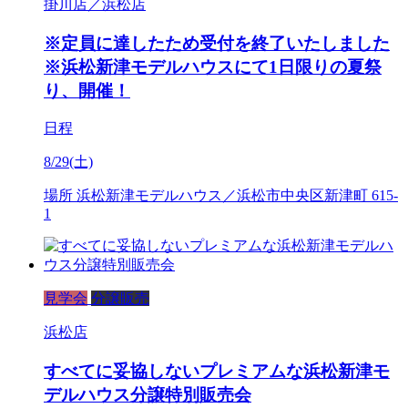
掛川店／浜松店
※定員に達したため受付を終了いたしました
※浜松新津モデルハウスにて1日限りの夏祭
り、開催！
日程
8/29(土)
場所
浜松新津モデルハウス／浜松市中央区新津町 615-
1
見学会
分譲販売
浜松店
すべてに妥協しないプレミアムな浜松新津モ
デルハウス分譲特別販売会