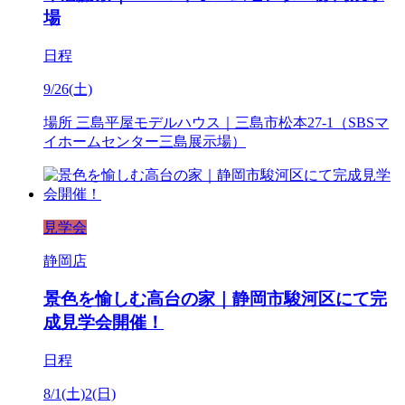
場
日程
9/26(土)
場所
三島平屋モデルハウス｜三島市松本27-1（SBSマ
イホームセンター三島展示場）
見学会
静岡店
景色を愉しむ高台の家｜静岡市駿河区にて完
成見学会開催！
日程
8/1(土)2(日)