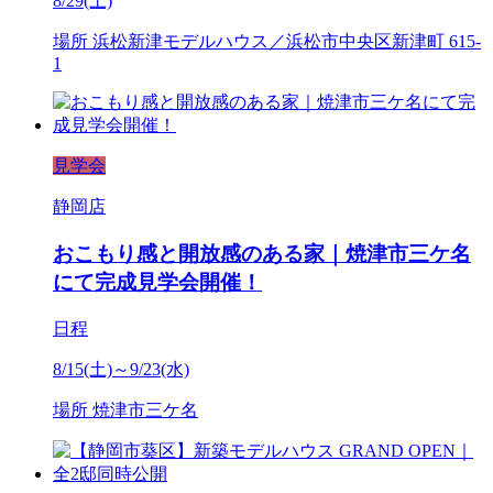
8/29(土)
場所
浜松新津モデルハウス／浜松市中央区新津町 615-
1
見学会
静岡店
おこもり感と開放感のある家｜焼津市三ケ名
にて完成見学会開催！
日程
8/15(土)～9/23(水)
場所
焼津市三ケ名