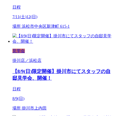
日程
7/11(土)12(日)
場所
浜松市中央区新津町 615-1
見学会
掛川店／浜松店
【8/9(日)限定開催】掛川市にてスタッフの自
邸見学会、開催！
日程
8/9(日)
場所
掛川市上内田