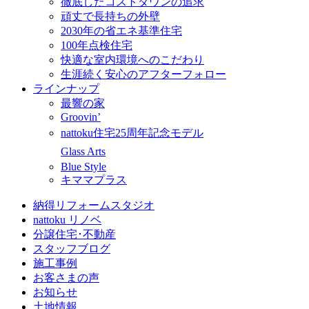
徹底したコストダウンの追求
頑丈で長持ちの外壁
2030年の省エネ基準住宅
100年点検住宅
快適な室内環境へのこだわり
生涯続く安心のアフターフォロー
ラインナップ
最響の家
Groovin’
nattoku住宅25周年記念モデル
Glass Arts
Blue Style
キママプラス
納得リフォームスタジオ
nattoku リノベ
分譲住宅･不動産
スタッフブログ
施工事例
お客さまの声
お知らせ
土地情報