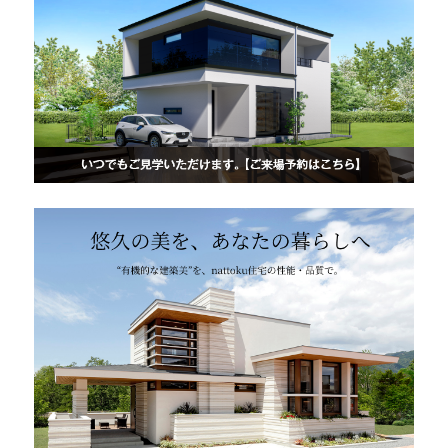
快適な室内環境へのこだわり
生涯続く安心のアフターフォロー
ラインナップ
最響の家
Groovin’
nattoku住宅25周年記念モデル
Glass Arts
Blue Style