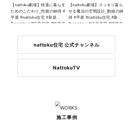
【nattoku劇場】快適に暮らす
【nattoku劇場】スッキリ暮ら
ためのこだわり_性能の納得 #
せる魔法の空間設計_動線の納
平屋 #nattoku住宅 #新築
得 #平屋 #nattoku住宅 #新築
#roomtour #注文住宅 #納得住
#roomtour #注文住宅 #納得住
宅工房 #shorts
宅工房 #shorts
nattoku住宅 公式チャンネル
NattokuTV
施工事例