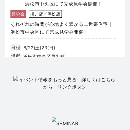
見学会
掛川店／浜松店
それぞれの時間が心地よく繋がる二世帯住宅｜
浜松市中央区にて完成見学会開催！
日程
8/22(土)23(日)
場所
浜松市中央区早出町
イベント
静岡店
【静岡市葵区】新築モデルハウス GRAND
OPEN｜全2邸同時公開
日程
8/8(土)9(日)