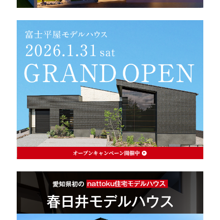
理想の暮らしを引き出すデザイン力
家具まで標準仕様の空間コーディネート
身体に優しい自然素材の家
耐震等級3 & 許容応力度計算 全棟標準
徹底したコストダウンの追求
頑丈で長持ちの外壁
2030年の省エネ基準住宅
100年点検住宅