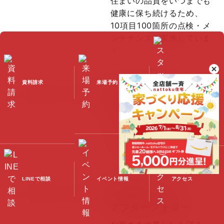
住まいの品質をいつまでも
健康に保ち続けるため、
10項目100箇所の点検・メ
ンテナンスを実施していま
す。
資料請求
来場予約
スタッフブログ
快適な室内環境への
こだわり
家族みんなが心地よく、
安
心して深呼吸できる住まい
をつくるために。
LINEで相談
イベント情報
アクセス
生涯続く安心の
アフターフォロー