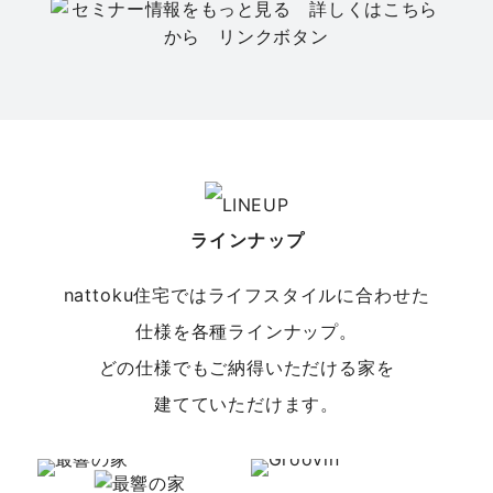
セミナー
春日井店
【平屋の家づくりセミナー】今、選ばれている
「平屋」の暮らし
日程
8/22(土)
場所
春日井店／愛知県春日井市八田町7-1-13 エ
ラインナップ
イトプラット春日井１階
nattoku住宅ではライフスタイルに合わせた
仕様を各種ラインナップ。
どの仕様でもご納得いただける家を
建てていただけます。