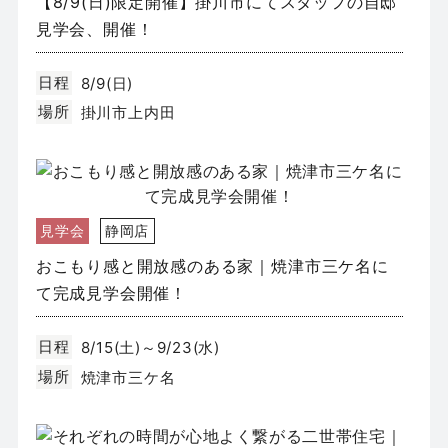
【8/9(日)限定開催】掛川市にてスタッフの自邸
見学会、開催！
日程
8/9(日)
場所
掛川市上内田
見学会
静岡店
おこもり感と開放感のある家｜焼津市三ケ名に
て完成見学会開催！
日程
8/15(土)～9/23(水)
場所
焼津市三ケ名