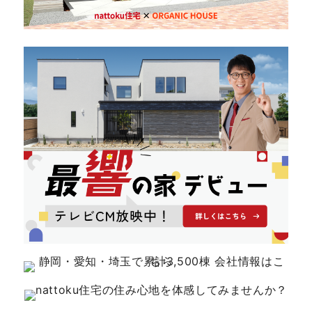
キママプラス
納得リフォームスタジオ
nattoku リノベ
分譲住宅･不動産
スタッフブログ
施工事例
お客さまの声
お知らせ
土地情報
近日分譲予定情報
会社情報
動画ギャラリー
採用情報