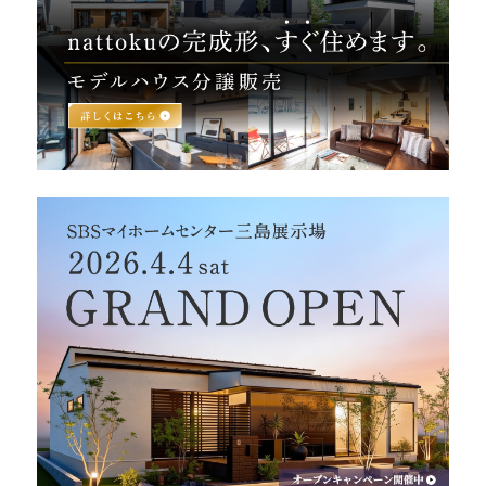
営業時間／10:00～20:00 定休日／年末年始
タップで電話をかける
来店・見学予約
OWNER’S SITE オーナーズサイト
nattoku
グループコーポレートサイト
nattoku住宅 10のこだわり