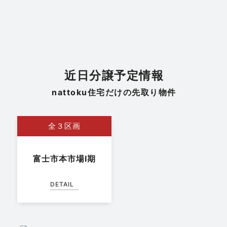
不動産
静岡県全域
サントムーン柿田川店 GRAND OPEN記念 | 新
生活応援キャンペーン
日程
近日分譲予定情報
7/25㈯～8/31㈪
場所
nattoku住宅だけの先取り物件
全３区画
富士市本市場Ⅰ期
DETAIL