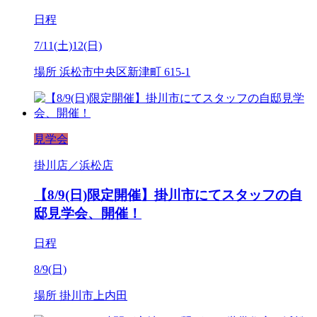
日程
7/11(土)12(日)
場所
浜松市中央区新津町 615-1
見学会
掛川店／浜松店
【8/9(日)限定開催】掛川市にてスタッフの自
邸見学会、開催！
日程
8/9(日)
場所
掛川市上内田