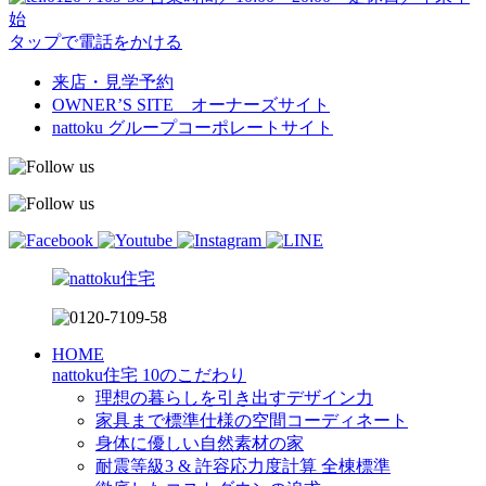
始
タップで電話をかける
来店・見学予約
OWNER’S SITE オーナーズサイト
nattoku
グループコーポレートサイト
HOME
nattoku住宅 10のこだわり
理想の暮らしを引き出すデザイン力
家具まで標準仕様の空間コーディネート
身体に優しい自然素材の家
耐震等級3 & 許容応力度計算 全棟標準