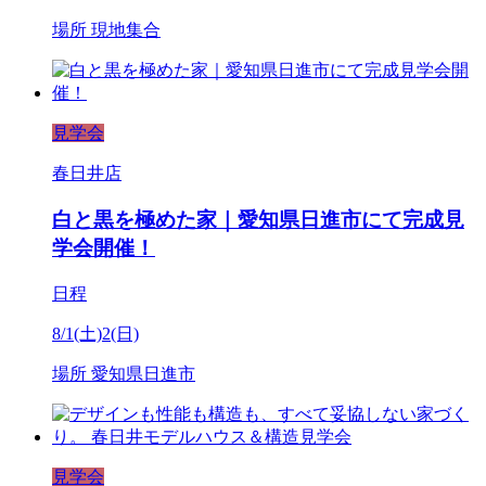
場所
現地集合
見学会
春日井店
白と黒を極めた家｜愛知県日進市にて完成見
学会開催！
日程
8/1(土)2(日)
場所
愛知県日進市
見学会