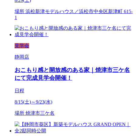
8/29(土)
場所
浜松新津モデルハウス／浜松市中央区新津町 615-
1
見学会
静岡店
おこもり感と開放感のある家｜焼津市三ケ名
にて完成見学会開催！
日程
8/15(土)～9/23(水)
場所
焼津市三ケ名