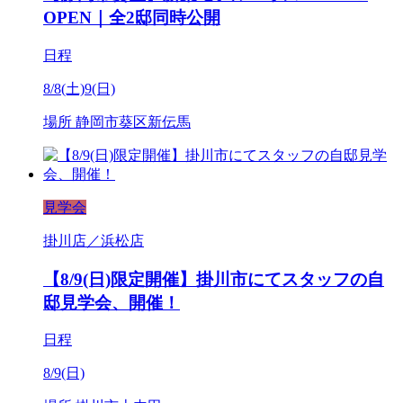
OPEN｜全2邸同時公開
日程
8/8(土)9(日)
場所
静岡市葵区新伝馬
見学会
掛川店／浜松店
【8/9(日)限定開催】掛川市にてスタッフの自
邸見学会、開催！
日程
8/9(日)