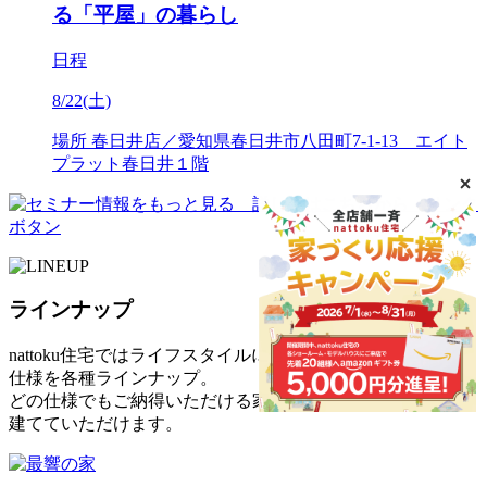
る「平屋」の暮らし
日程
8/22(土)
場所
春日井店／愛知県春日井市八田町7-1-13 エイト
プラット春日井１階
ラインナップ
nattoku住宅ではライフスタイルに合わせた
仕様を各種ラインナップ。
どの仕様でもご納得いただける家を
建てていただけます。