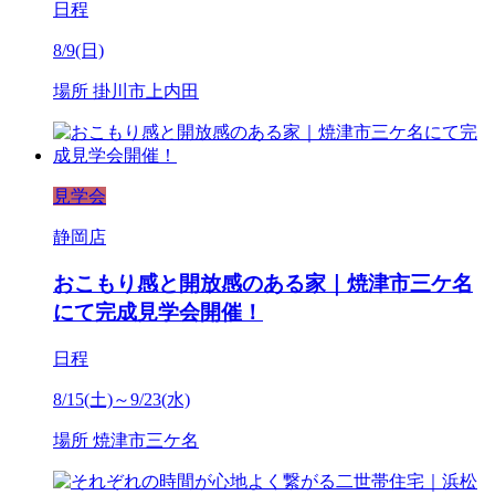
日程
8/9(日)
場所
掛川市上内田
見学会
静岡店
おこもり感と開放感のある家｜焼津市三ケ名
にて完成見学会開催！
日程
8/15(土)～9/23(水)
場所
焼津市三ケ名