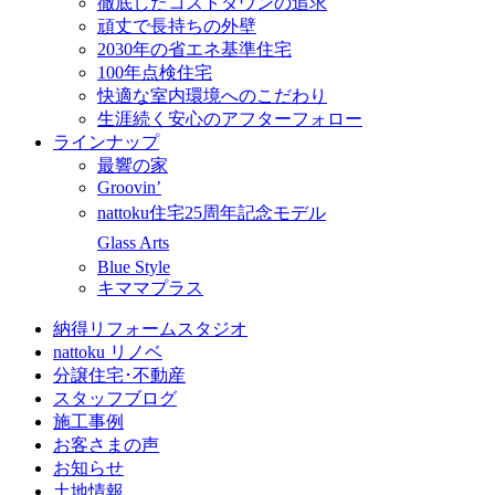
徹底したコストダウンの追求
頑丈で長持ちの外壁
2030年の省エネ基準住宅
100年点検住宅
快適な室内環境へのこだわり
生涯続く安心のアフターフォロー
ラインナップ
最響の家
Groovin’
nattoku住宅25周年記念モデル
Glass Arts
Blue Style
キママプラス
納得リフォームスタジオ
nattoku リノベ
分譲住宅･不動産
スタッフブログ
施工事例
お客さまの声
お知らせ
土地情報