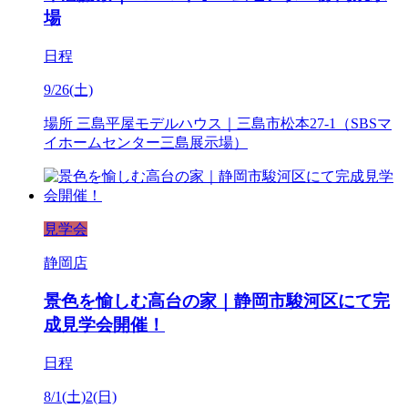
場
日程
9/26(土)
場所
三島平屋モデルハウス｜三島市松本27-1（SBSマ
イホームセンター三島展示場）
見学会
静岡店
景色を愉しむ高台の家｜静岡市駿河区にて完
成見学会開催！
日程
8/1(土)2(日)