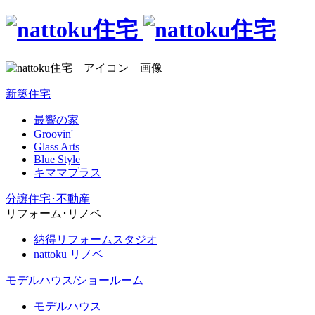
新築住宅
最響の家
Groovin'
Glass Arts
Blue Style
キママプラス
分譲住宅･不動産
リフォーム･リノベ
納得リフォームスタジオ
nattoku リノベ
モデルハウス/ショールーム
モデルハウス