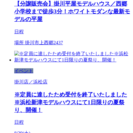
【分譲販売会】掛川平屋モデルハウス／西郷
小学校まで徒歩3分！ホワイトモダンな最新モ
デルの平屋
日程
場所
掛川市上西郷2437
イベント
掛川店／浜松店
※定員に達したため受付を終了いたしました
※浜松新津モデルハウスにて1日限りの夏祭
り、開催！
日程