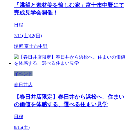
「眺望と素材美を愉しむ家」富士市中野にて
完成見学会開催！
日程
7/11(土)12(日)
場所
富士市中野
イベント
春日井店
【春日井店限定】春日井から浜松へ。住まい
の価値を体感する、選べる住まい見学
日程
8/15(土)