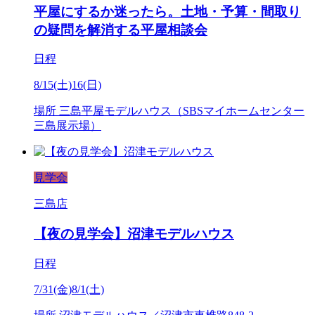
平屋にするか迷ったら。土地・予算・間取り
の疑問を解消する平屋相談会
日程
8/15(土)16(日)
場所
三島平屋モデルハウス（SBSマイホームセンター
三島展示場）
見学会
三島店
【夜の見学会】沼津モデルハウス
日程
7/31(金)8/1(土)