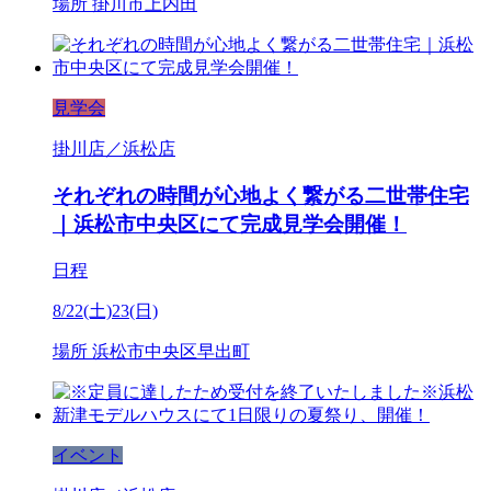
場所
掛川市上内田
見学会
掛川店／浜松店
それぞれの時間が心地よく繋がる二世帯住宅
｜浜松市中央区にて完成見学会開催！
日程
8/22(土)23(日)
場所
浜松市中央区早出町
イベント