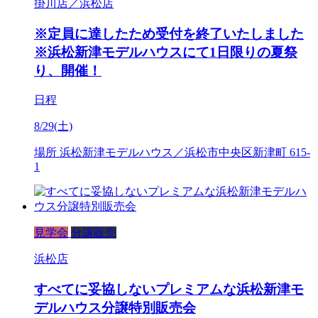
掛川店／浜松店
※定員に達したため受付を終了いたしました
※浜松新津モデルハウスにて1日限りの夏祭
り、開催！
日程
8/29(土)
場所
浜松新津モデルハウス／浜松市中央区新津町 615-
1
見学会
分譲販売
浜松店
すべてに妥協しないプレミアムな浜松新津モ
デルハウス分譲特別販売会