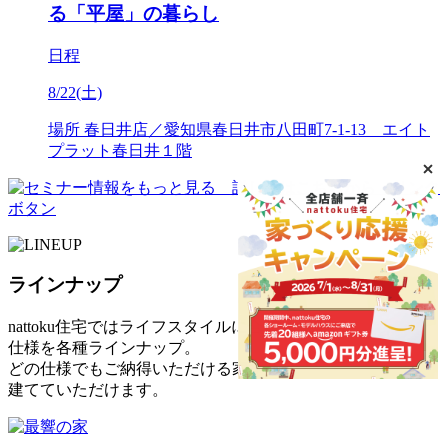
る「平屋」の暮らし
日程
8/22(土)
場所
春日井店／愛知県春日井市八田町7-1-13 エイト
プラット春日井１階
ラインナップ
nattoku住宅ではライフスタイルに合わせた
仕様を各種ラインナップ。
どの仕様でもご納得いただける家を
建てていただけます。