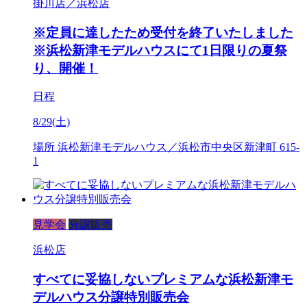
掛川店／浜松店
※定員に達したため受付を終了いたしました
※浜松新津モデルハウスにて1日限りの夏祭
り、開催！
日程
8/29(土)
場所
浜松新津モデルハウス／浜松市中央区新津町 615-
1
見学会
分譲販売
浜松店
すべてに妥協しないプレミアムな浜松新津モ
デルハウス分譲特別販売会