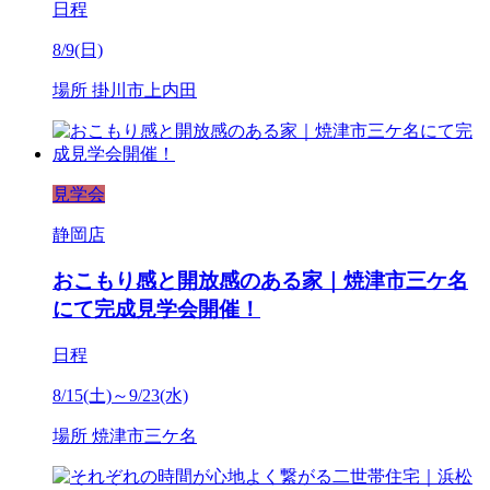
日程
8/9(日)
場所
掛川市上内田
見学会
静岡店
おこもり感と開放感のある家｜焼津市三ケ名
にて完成見学会開催！
日程
8/15(土)～9/23(水)
場所
焼津市三ケ名