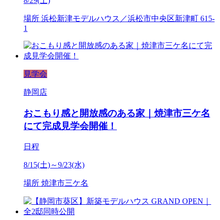
8/29(土)
場所
浜松新津モデルハウス／浜松市中央区新津町 615-
1
見学会
静岡店
おこもり感と開放感のある家｜焼津市三ケ名
にて完成見学会開催！
日程
8/15(土)～9/23(水)
場所
焼津市三ケ名