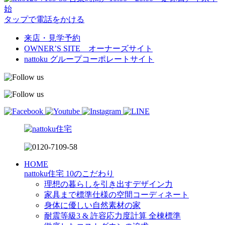
始
タップで電話をかける
来店・見学予約
OWNER’S SITE オーナーズサイト
nattoku
グループコーポレートサイト
HOME
nattoku住宅 10のこだわり
理想の暮らしを引き出すデザイン力
家具まで標準仕様の空間コーディネート
身体に優しい自然素材の家
耐震等級3 & 許容応力度計算 全棟標準