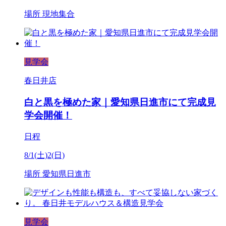
場所
現地集合
見学会
春日井店
白と黒を極めた家｜愛知県日進市にて完成見
学会開催！
日程
8/1(土)2(日)
場所
愛知県日進市
見学会