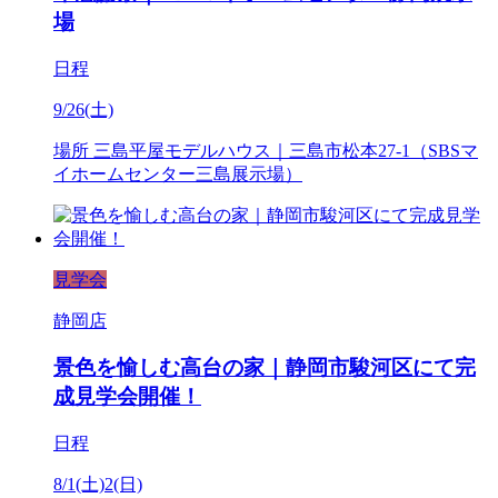
場
日程
9/26(土)
場所
三島平屋モデルハウス｜三島市松本27-1（SBSマ
イホームセンター三島展示場）
見学会
静岡店
景色を愉しむ高台の家｜静岡市駿河区にて完
成見学会開催！
日程
8/1(土)2(日)