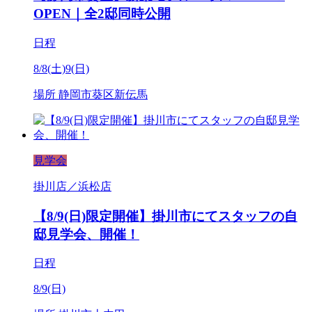
OPEN｜全2邸同時公開
日程
8/8(土)9(日)
場所
静岡市葵区新伝馬
見学会
掛川店／浜松店
【8/9(日)限定開催】掛川市にてスタッフの自
邸見学会、開催！
日程
8/9(日)