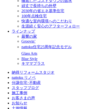
徹底したコストダウンの追求
頑丈で長持ちの外壁
2030年の省エネ基準住宅
100年点検住宅
快適な室内環境へのこだわり
生涯続く安心のアフターフォロー
ラインナップ
最響の家
Groovin’
nattoku住宅25周年記念モデル
Glass Arts
Blue Style
キママプラス
納得リフォームスタジオ
nattoku リノベ
分譲住宅･不動産
スタッフブログ
施工事例
お客さまの声
お知らせ
土地情報