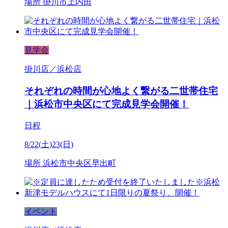
場所
掛川市上内田
見学会
掛川店／浜松店
それぞれの時間が心地よく繋がる二世帯住宅
｜浜松市中央区にて完成見学会開催！
日程
8/22(土)23(日)
場所
浜松市中央区早出町
イベント