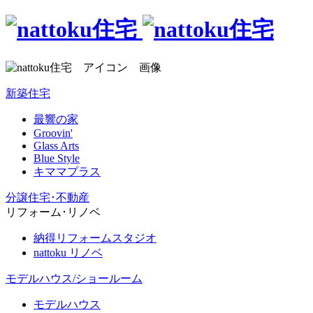
新築住宅
最響の家
Groovin'
Glass Arts
Blue Style
キママプラス
分譲住宅･不動産
リフォーム･リノベ
納得リフォームスタジオ
nattoku リノベ
モデルハウス/ショールーム
モデルハウス