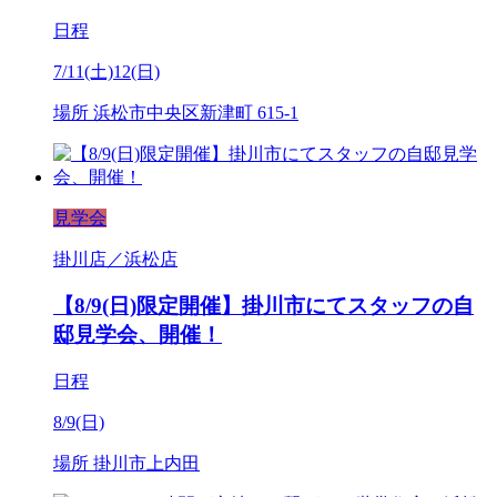
日程
7/11(土)12(日)
場所
浜松市中央区新津町 615-1
見学会
掛川店／浜松店
【8/9(日)限定開催】掛川市にてスタッフの自
邸見学会、開催！
日程
8/9(日)
場所
掛川市上内田