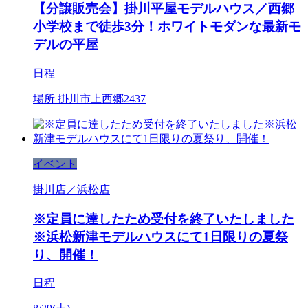
【分譲販売会】掛川平屋モデルハウス／西郷
小学校まで徒歩3分！ホワイトモダンな最新モ
デルの平屋
日程
場所
掛川市上西郷2437
イベント
掛川店／浜松店
※定員に達したため受付を終了いたしました
※浜松新津モデルハウスにて1日限りの夏祭
り、開催！
日程