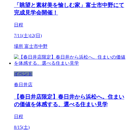
「眺望と素材美を愉しむ家」富士市中野にて
完成見学会開催！
日程
7/11(土)12(日)
場所
富士市中野
イベント
春日井店
【春日井店限定】春日井から浜松へ。住まい
の価値を体感する、選べる住まい見学
日程
8/15(土)