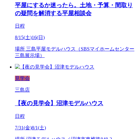
平屋にするか迷ったら。土地・予算・間取り
の疑問を解消する平屋相談会
日程
8/15(土)16(日)
場所
三島平屋モデルハウス（SBSマイホームセンター
三島展示場）
見学会
三島店
【夜の見学会】沼津モデルハウス
日程
7/31(金)8/1(土)