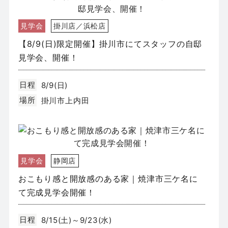
見学会
掛川店／浜松店
【8/9(日)限定開催】掛川市にてスタッフの自邸
見学会、開催！
日程
8/9(日)
場所
掛川市上内田
見学会
静岡店
おこもり感と開放感のある家｜焼津市三ケ名に
て完成見学会開催！
日程
8/15(土)～9/23(水)