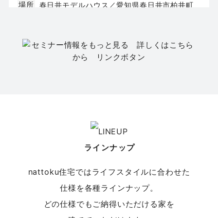
場所
春日井モデルハウス／愛知県春日井市柏井町
4丁目131-3
セミナー
春日井店
【平屋の家づくりセミナー】今、選ばれている
「平屋」の暮らし
日程
8/22(土)
場所
春日井店／愛知県春日井市八田町7-1-13 エ
ラインナップ
イトプラット春日井１階
nattoku住宅ではライフスタイルに合わせた
仕様を各種ラインナップ。
どの仕様でもご納得いただける家を