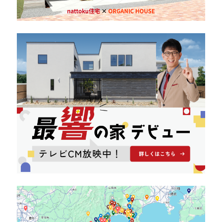
キママプラス
納得リフォームスタジオ
nattoku リノベ
分譲住宅･不動産
スタッフブログ
施工事例
お客さまの声
お知らせ
土地情報
近日分譲予定情報
会社情報
動画ギャラリー
採用情報