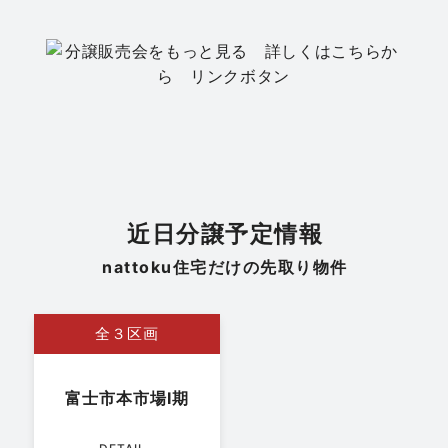
不動産
静岡市駿河区みずほ2丁目
モデルハウス販売会｜駿河区みずほ2丁目 全2
邸
日程
8/15(土)・8/16(日)
場所
静岡市駿河区みずほ2丁目
近日分譲予定情報
nattoku住宅だけの先取り物件
全３区画
富士市本市場Ⅰ期