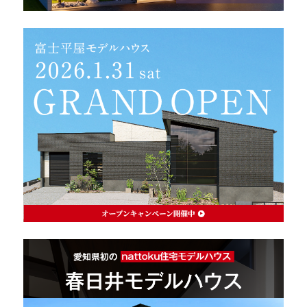
理想の暮らしを引き出すデザイン力
家具まで標準仕様の空間コーディネート
身体に優しい自然素材の家
耐震等級3 & 許容応力度計算 全棟標準
徹底したコストダウンの追求
頑丈で長持ちの外壁
2030年の省エネ基準住宅
100年点検住宅