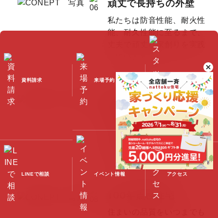
頑丈で長持ちの外壁
私たちは防音性能、耐火性
能、耐久性能に至るまで、
丈夫で頑丈な家創りを実践
しています。
資料請求
来場予約
スタッフブログ
2030年の
省エネ住宅基準
nattoku住宅のZEH水準の
家は、
2030年の省エネ住
宅基準を満たします。
LINEで相談
イベント情報
アクセス
100年点検住宅
住まいの品質をいつまでも