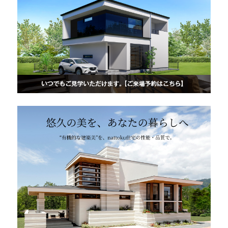
快適な室内環境へのこだわり
生涯続く安心のアフターフォロー
ラインナップ
最響の家
Groovin’
nattoku住宅25周年記念モデル
Glass Arts
Blue Style