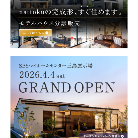
営業時間／10:00～20:00 定休日／年末年始
タップで電話をかける
来店・見学予約
OWNER’S SITE オーナーズサイト
nattoku
グループコーポレートサイト
nattoku住宅 10のこだわり