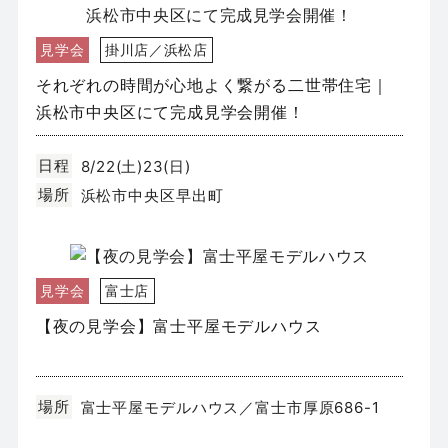
見学会
掛川店／浜松店
それぞれの時間が心地よく繋がる二世帯住宅｜
浜松市中央区にて完成見学会開催！
日程
8/22(土)23(日)
場所
浜松市中央区早出町
見学会
富士店
【夜の見学会】富士平屋モデルハウス
日程
場所
富士平屋モデルハウス／富士市厚原686-1