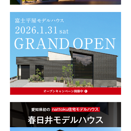
理想の暮らしを引き出すデザイン力
家具まで標準仕様の空間コーディネート
身体に優しい自然素材の家
耐震等級3 & 許容応力度計算 全棟標準
徹底したコストダウンの追求
頑丈で長持ちの外壁
2030年の省エネ基準住宅
100年点検住宅