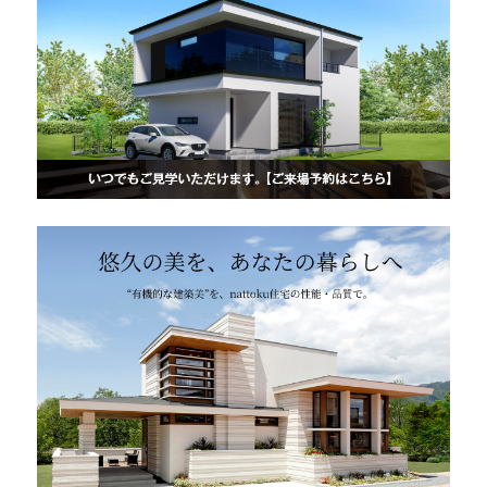
快適な室内環境へのこだわり
生涯続く安心のアフターフォロー
ラインナップ
最響の家
Groovin’
nattoku住宅25周年記念モデル
Glass Arts
Blue Style