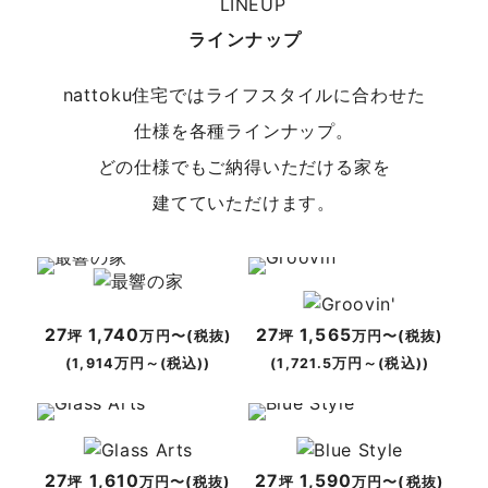
日程
8/22(土)
場所
春日井店／愛知県春日井市八田町7-1-13 エ
ラインナップ
イトプラット春日井１階
nattoku住宅ではライフスタイルに合わせた
仕様を各種ラインナップ。
どの仕様でもご納得いただける家を
建てていただけます。
27
1,740
27
1,565
坪
万円〜(税抜)
坪
万円〜(税抜)
(1,914万円～(税込))
(1,721.5万円～(税込))
27
1,610
27
1,590
坪
万円〜(税抜)
坪
万円〜(税抜)