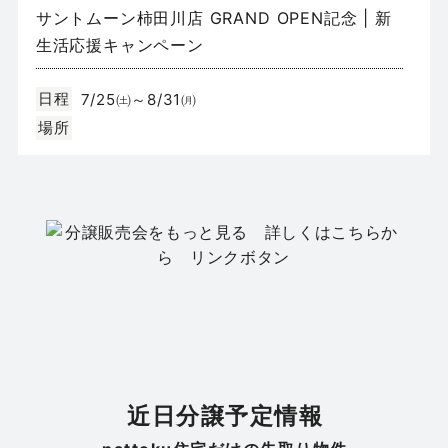
サントムーン柿田川店 GRAND OPEN記念 | 新
生活応援キャンペーン
日程
7/25㈯～8/31㈪
場所
不動産
静岡市駿河区みずほ2丁目
モデルハウス販売会｜駿河区みずほ2丁目 全2
邸
日程
8/15(土)・8/16(日)
場所
静岡市駿河区みずほ2丁目
近日分譲予定情報