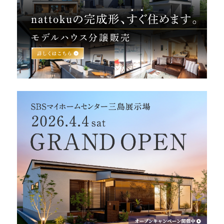
営業時間／10:00～20:00 定休日／年末年始
タップで電話をかける
来店・見学予約
OWNER’S SITE オーナーズサイト
nattoku
グループコーポレートサイト
nattoku住宅 10のこだわり