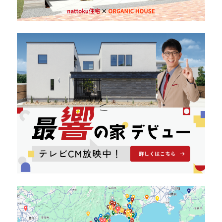
キママプラス
納得リフォームスタジオ
nattoku リノベ
分譲住宅･不動産
スタッフブログ
施工事例
お客さまの声
お知らせ
土地情報
近日分譲予定情報
会社情報
動画ギャラリー
採用情報