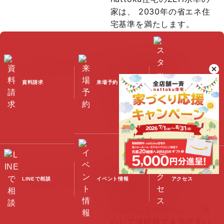
家は、
2030年の省エネ住
宅基準を満たします。
100年点検住宅
住まいの品質をいつまでも
資料請求
来場予約
スタッフブログ
健康に保ち続けるため、
10項目100箇所の点検・メ
ンテナンスを実施していま
す。
快適な室内環境への
LINEで相談
イベント情報
アクセス
こだわり
家族みんなが心地よく、
安
心して深呼吸できる住まい