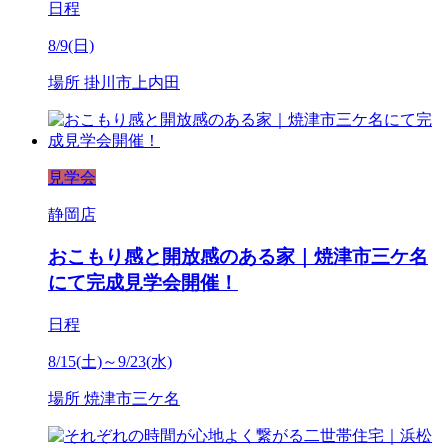
日程
8/9(日)
場所
掛川市上内田
見学会
静岡店
おこもり感と開放感のある家｜焼津市三ケ名
にて完成見学会開催！
日程
8/15(土)～9/23(水)
場所
焼津市三ケ名