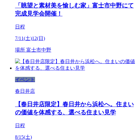
「眺望と素材美を愉しむ家」富士市中野にて
完成見学会開催！
日程
7/11(土)12(日)
場所
富士市中野
イベント
春日井店
【春日井店限定】春日井から浜松へ。住まい
の価値を体感する、選べる住まい見学
日程
8/15(土)