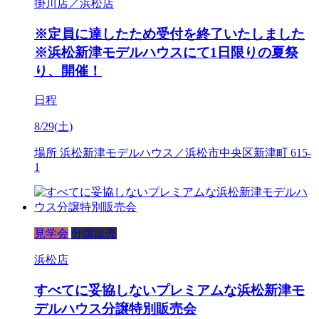
掛川店／浜松店
※定員に達したため受付を終了いたしました
※浜松新津モデルハウスにて1日限りの夏祭
り、開催！
日程
8/29(土)
場所
浜松新津モデルハウス／浜松市中央区新津町 615-
1
見学会
分譲販売
浜松店
すべてに妥協しないプレミアムな浜松新津モ
デルハウス分譲特別販売会