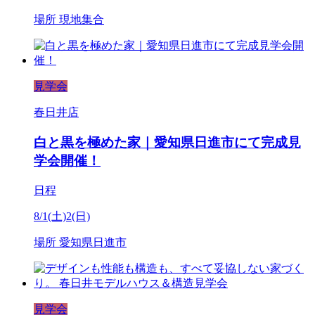
場所
現地集合
見学会
春日井店
白と黒を極めた家｜愛知県日進市にて完成見
学会開催！
日程
8/1(土)2(日)
場所
愛知県日進市
見学会