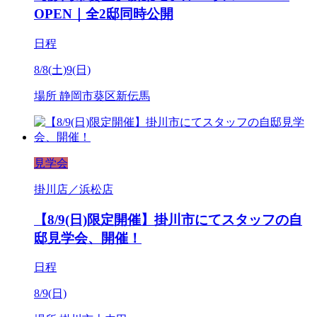
OPEN｜全2邸同時公開
日程
8/8(土)9(日)
場所
静岡市葵区新伝馬
見学会
掛川店／浜松店
【8/9(日)限定開催】掛川市にてスタッフの自
邸見学会、開催！
日程
8/9(日)