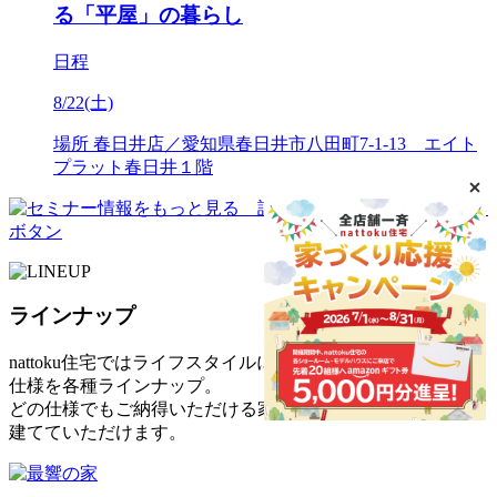
る「平屋」の暮らし
日程
8/22(土)
場所
春日井店／愛知県春日井市八田町7-1-13 エイト
プラット春日井１階
ラインナップ
nattoku住宅ではライフスタイルに合わせた
仕様を各種ラインナップ。
どの仕様でもご納得いただける家を
建てていただけます。