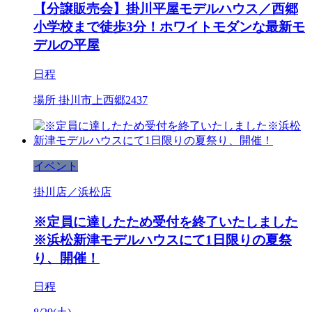
【分譲販売会】掛川平屋モデルハウス／西郷
小学校まで徒歩3分！ホワイトモダンな最新モ
デルの平屋
日程
場所
掛川市上西郷2437
イベント
掛川店／浜松店
※定員に達したため受付を終了いたしました
※浜松新津モデルハウスにて1日限りの夏祭
り、開催！
日程