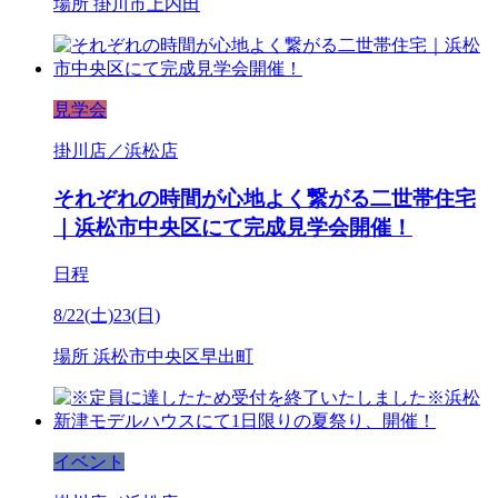
場所
掛川市上内田
見学会
掛川店／浜松店
それぞれの時間が心地よく繋がる二世帯住宅
｜浜松市中央区にて完成見学会開催！
日程
8/22(土)23(日)
場所
浜松市中央区早出町
イベント