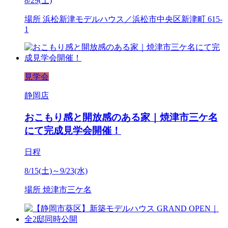
8/29(土)
場所
浜松新津モデルハウス／浜松市中央区新津町 615-
1
見学会
静岡店
おこもり感と開放感のある家｜焼津市三ケ名
にて完成見学会開催！
日程
8/15(土)～9/23(水)
場所
焼津市三ケ名