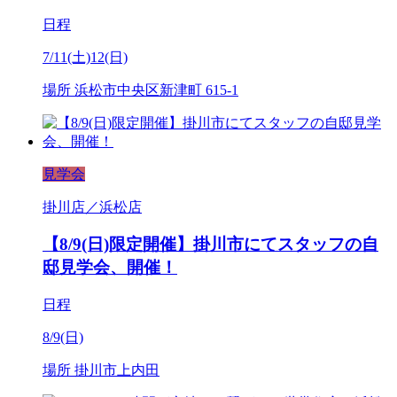
日程
7/11(土)12(日)
場所
浜松市中央区新津町 615-1
見学会
掛川店／浜松店
【8/9(日)限定開催】掛川市にてスタッフの自
邸見学会、開催！
日程
8/9(日)
場所
掛川市上内田