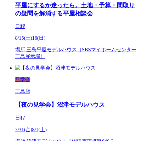
平屋にするか迷ったら。土地・予算・間取り
の疑問を解消する平屋相談会
日程
8/15(土)16(日)
場所
三島平屋モデルハウス（SBSマイホームセンター
三島展示場）
見学会
三島店
【夜の見学会】沼津モデルハウス
日程
7/31(金)8/1(土)