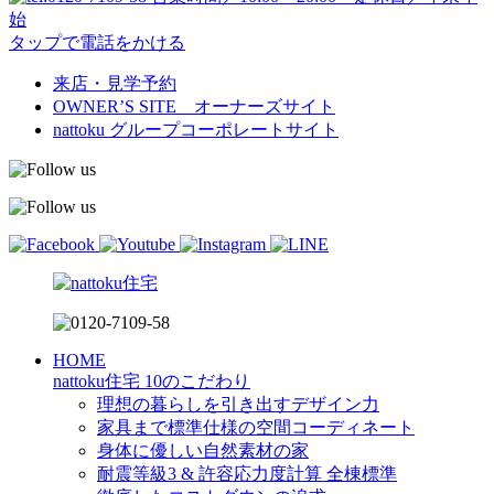
始
タップで電話をかける
来店・見学予約
OWNER’S SITE オーナーズサイト
nattoku
グループコーポレートサイト
HOME
nattoku住宅 10のこだわり
理想の暮らしを引き出すデザイン力
家具まで標準仕様の空間コーディネート
身体に優しい自然素材の家
耐震等級3 & 許容応力度計算 全棟標準