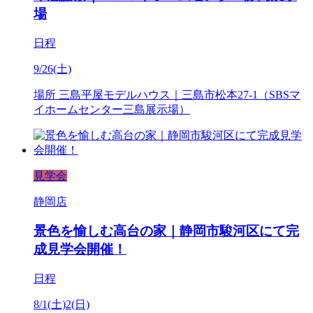
場
日程
9/26(土)
場所
三島平屋モデルハウス｜三島市松本27-1（SBSマ
イホームセンター三島展示場）
見学会
静岡店
景色を愉しむ高台の家｜静岡市駿河区にて完
成見学会開催！
日程
8/1(土)2(日)