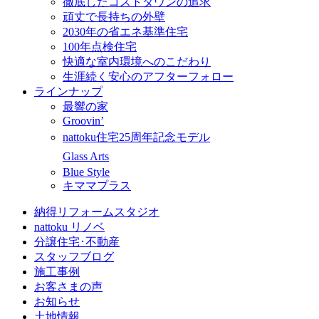
徹底したコストダウンの追求
頑丈で長持ちの外壁
2030年の省エネ基準住宅
100年点検住宅
快適な室内環境へのこだわり
生涯続く安心のアフターフォロー
ラインナップ
最響の家
Groovin’
nattoku住宅25周年記念モデル
Glass Arts
Blue Style
キママプラス
納得リフォームスタジオ
nattoku リノベ
分譲住宅･不動産
スタッフブログ
施工事例
お客さまの声
お知らせ
土地情報