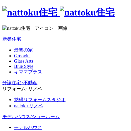
新築住宅
最響の家
Groovin'
Glass Arts
Blue Style
キママプラス
分譲住宅･不動産
リフォーム･リノベ
納得リフォームスタジオ
nattoku リノベ
モデルハウス/ショールーム
モデルハウス