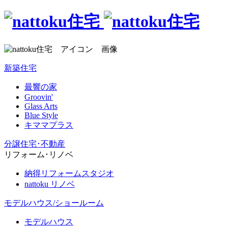
新築住宅
最響の家
Groovin'
Glass Arts
Blue Style
キママプラス
分譲住宅･不動産
リフォーム･リノベ
納得リフォームスタジオ
nattoku リノベ
モデルハウス/ショールーム
モデルハウス