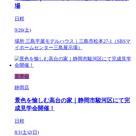
場
日程
9/26(土)
場所
三島平屋モデルハウス｜三島市松本27-1（SBSマ
イホームセンター三島展示場）
見学会
静岡店
景色を愉しむ高台の家｜静岡市駿河区にて完
成見学会開催！
日程
8/1(土)2(日)