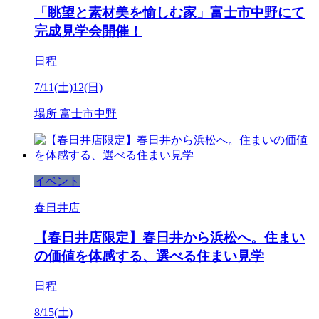
「眺望と素材美を愉しむ家」富士市中野にて
完成見学会開催！
日程
7/11(土)12(日)
場所
富士市中野
イベント
春日井店
【春日井店限定】春日井から浜松へ。住まい
の価値を体感する、選べる住まい見学
日程
8/15(土)