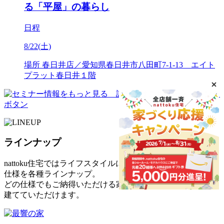
る「平屋」の暮らし
日程
8/22(土)
場所
春日井店／愛知県春日井市八田町7-1-13 エイト
プラット春日井１階
ラインナップ
nattoku住宅ではライフスタイルに合わせた
仕様を各種ラインナップ。
どの仕様でもご納得いただける家を
建てていただけます。