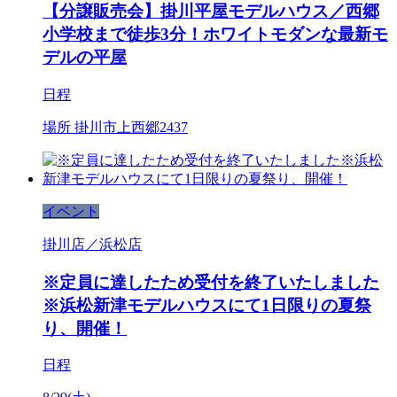
【分譲販売会】掛川平屋モデルハウス／西郷
小学校まで徒歩3分！ホワイトモダンな最新モ
デルの平屋
日程
場所
掛川市上西郷2437
イベント
掛川店／浜松店
※定員に達したため受付を終了いたしました
※浜松新津モデルハウスにて1日限りの夏祭
り、開催！
日程