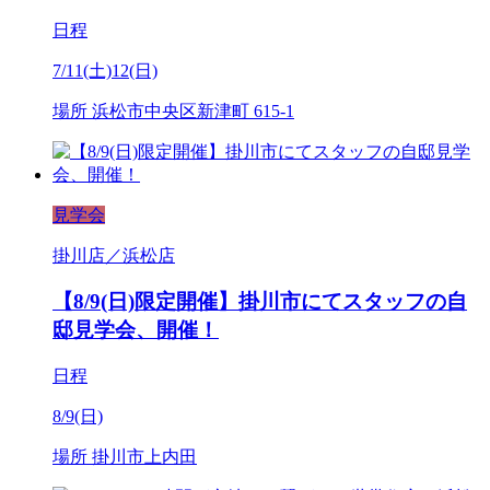
日程
7/11(土)12(日)
場所
浜松市中央区新津町 615-1
見学会
掛川店／浜松店
【8/9(日)限定開催】掛川市にてスタッフの自
邸見学会、開催！
日程
8/9(日)
場所
掛川市上内田