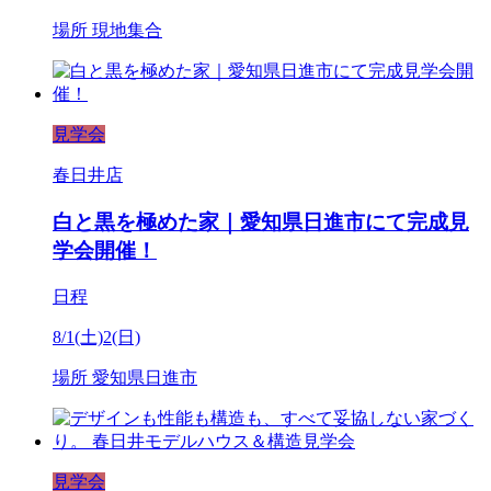
場所
現地集合
見学会
春日井店
白と黒を極めた家｜愛知県日進市にて完成見
学会開催！
日程
8/1(土)2(日)
場所
愛知県日進市
見学会