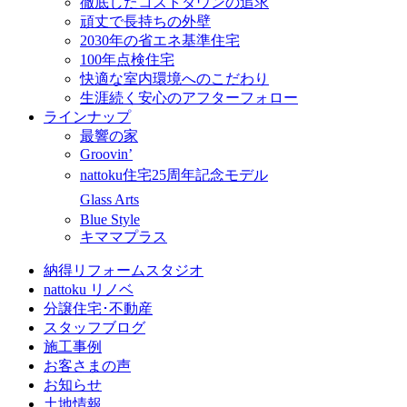
徹底したコストダウンの追求
頑丈で長持ちの外壁
2030年の省エネ基準住宅
100年点検住宅
快適な室内環境へのこだわり
生涯続く安心のアフターフォロー
ラインナップ
最響の家
Groovin’
nattoku住宅25周年記念モデル
Glass Arts
Blue Style
キママプラス
納得リフォームスタジオ
nattoku リノベ
分譲住宅･不動産
スタッフブログ
施工事例
お客さまの声
お知らせ
土地情報