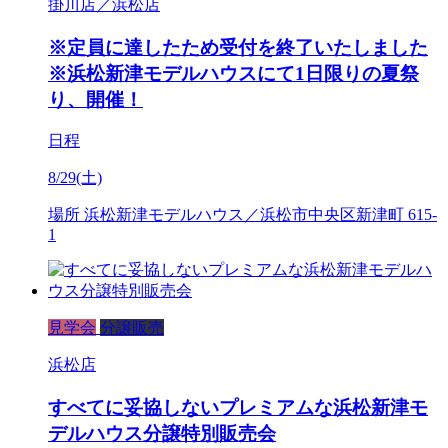
掛川店／浜松店
※定員に達したため受付を終了いたしました
※浜松新津モデルハウスにて1日限りの夏祭
り、開催！
日程
8/29(土)
場所
浜松新津モデルハウス／浜松市中央区新津町 615-
1
見学会
分譲販売
浜松店
すべてに妥協しないプレミアムな浜松新津モ
デルハウス分譲特別販売会