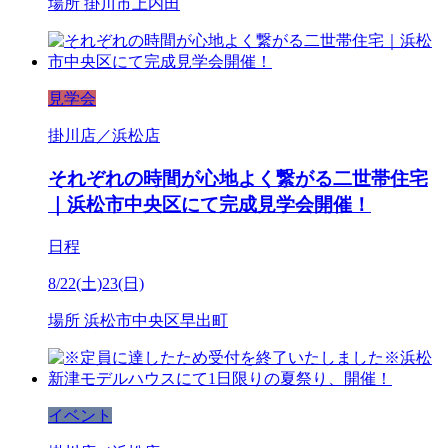
場所
掛川市上内田
見学会
掛川店／浜松店
それぞれの時間が心地よく繋がる二世帯住宅
｜浜松市中央区にて完成見学会開催！
日程
8/22(土)23(日)
場所
浜松市中央区早出町
イベント