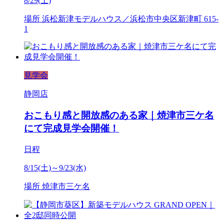
8/29(土)
場所
浜松新津モデルハウス／浜松市中央区新津町 615-
1
見学会
静岡店
おこもり感と開放感のある家｜焼津市三ケ名
にて完成見学会開催！
日程
8/15(土)～9/23(水)
場所
焼津市三ケ名