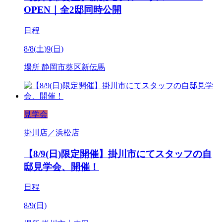
OPEN｜全2邸同時公開
日程
8/8(土)9(日)
場所
静岡市葵区新伝馬
見学会
掛川店／浜松店
【8/9(日)限定開催】掛川市にてスタッフの自
邸見学会、開催！
日程
8/9(日)