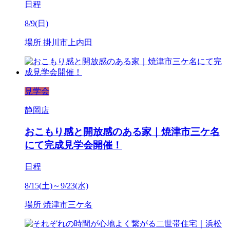
日程
8/9(日)
場所
掛川市上内田
見学会
静岡店
おこもり感と開放感のある家｜焼津市三ケ名
にて完成見学会開催！
日程
8/15(土)～9/23(水)
場所
焼津市三ケ名