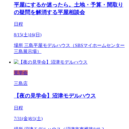
平屋にするか迷ったら。土地・予算・間取り
の疑問を解消する平屋相談会
日程
8/15(土)16(日)
場所
三島平屋モデルハウス（SBSマイホームセンター
三島展示場）
見学会
三島店
【夜の見学会】沼津モデルハウス
日程
7/31(金)8/1(土)