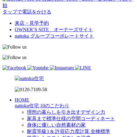
始
タップで電話をかける
来店・見学予約
OWNER’S SITE オーナーズサイト
nattoku
グループコーポレートサイト
HOME
nattoku住宅 10のこだわり
理想の暮らしを引き出すデザイン力
家具まで標準仕様の空間コーディネート
身体に優しい自然素材の家
耐震等級3 & 許容応力度計算 全棟標準