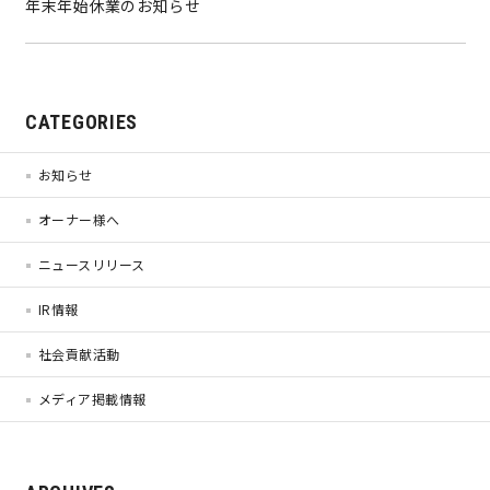
年末年始休業のお知らせ
営業時間／10:00～20:00 定休日／年末年始
タップで電話をかける
CATEGORIES
お知らせ
来店・見学予約
オーナー様へ
ニュースリリース
OWNER’S SITE オーナーズサイト
IR情報
社会貢献活動
nattoku
グループコーポレートサイト
メディア掲載情報
nattoku住宅 10のこだわり