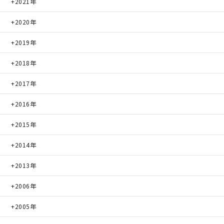
2021年
快適な室内環境へのこだわり
2020年
2019年
生涯続く安心のアフターフォロー
2018年
2017年
ラインナップ
2016年
最響の家
2015年
2014年
Groovin’
2013年
nattoku住宅25周年記念モデル
2006年
Glass Arts
2005年
Blue Style