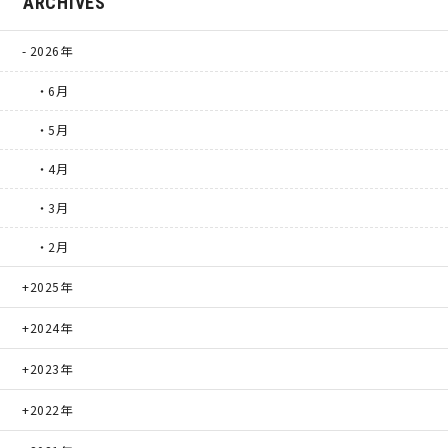
ARCHIVES
2026年
理想の暮らしを引き出すデザイン力
・6月
家具まで標準仕様の空間コーディネート
・5月
身体に優しい自然素材の家
・4月
・3月
耐震等級3 & 許容応力度計算 全棟標準
・2月
徹底したコストダウンの追求
2025年
頑丈で長持ちの外壁
2024年
2023年
2030年の省エネ基準住宅
2022年
100年点検住宅