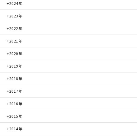
2024年
快適な室内環境へのこだわり
2023年
2022年
生涯続く安心のアフターフォロー
2021年
ラインナップ
2020年
2019年
最響の家
2018年
2017年
Groovin’
2016年
nattoku住宅25周年記念モデル
2015年
Glass Arts
2014年
Blue Style