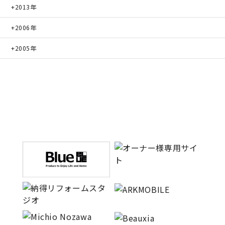
2013年
キママプラス
2006年
2005年
納得リフォームスタジオ
nattoku リノベ
分譲住宅･不動産
スタッフブログ
施工事例
お客さまの声
お知らせ
土地情報
近日分譲予定情報
会社情報
動画ギャラリー
採用情報