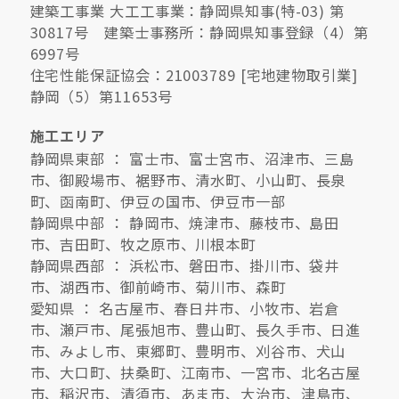
建築工事業 大工工事業：静岡県知事(特-03) 第
30817号 建築士事務所：静岡県知事登録（4）第
6997号
住宅性能保証協会：21003789 [宅地建物取引業]
静岡（5）第11653号
施工エリア
静岡県東部 ： 富士市、富士宮市、沼津市、三島
市、御殿場市、裾野市、清水町、小山町、長泉
町、函南町、伊豆の国市、伊豆市一部
静岡県中部 ： 静岡市、焼津市、藤枝市、島田
市、吉田町、牧之原市、川根本町
静岡県西部 ： 浜松市、磐田市、掛川市、袋井
市、湖西市、御前崎市、菊川市、森町
愛知県 ： 名古屋市、春日井市、小牧市、岩倉
市、瀬戸市、尾張旭市、豊山町、長久手市、日進
市、みよし市、東郷町、豊明市、刈谷市、犬山
市、大口町、扶桑町、江南市、一宮市、北名古屋
市、稲沢市、清須市、あま市、大治市、津島市、