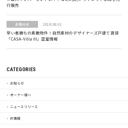
行販売
営業時間／10:00～20:00 定休日／年末年始
2018.08.01
お知らせ
タップで電話をかける
早い者勝ちの素敵物件！自然素材のデザイナーズ戸建て賃貸
「CASA-Villa III」空室情報
来店・見学予約
CATEGORIES
OWNER’S SITE オーナーズサイト
お知らせ
nattoku
グループコーポレートサイト
オーナー様へ
ニュースリリース
IR情報
nattoku住宅 10のこだわり