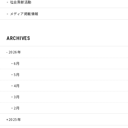
社会貢献活動
メディア掲載情報
理想の暮らしを引き出すデザイン力
家具まで標準仕様の空間コーディネート
ARCHIVES
身体に優しい自然素材の家
2026年
耐震等級3 & 許容応力度計算 全棟標準
・6月
・5月
徹底したコストダウンの追求
・4月
頑丈で長持ちの外壁
・3月
・2月
2030年の省エネ基準住宅
2025年
100年点検住宅