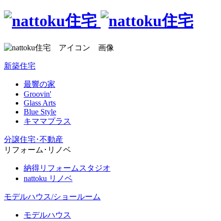
新築住宅
最響の家
Groovin'
Glass Arts
Blue Style
キママプラス
分譲住宅･不動産
リフォーム･リノベ
納得リフォームスタジオ
nattoku リノベ
モデルハウス/ショールーム
モデルハウス