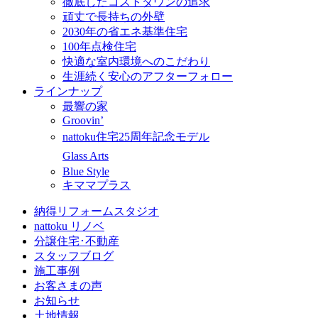
徹底したコストダウンの追求
頑丈で長持ちの外壁
2030年の省エネ基準住宅
100年点検住宅
快適な室内環境へのこだわり
生涯続く安心のアフターフォロー
ラインナップ
最響の家
Groovin’
nattoku住宅25周年記念モデル
Glass Arts
Blue Style
キママプラス
納得リフォームスタジオ
nattoku リノベ
分譲住宅･不動産
スタッフブログ
施工事例
お客さまの声
お知らせ
土地情報