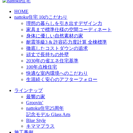
HOME
nattoku住宅 10のこだわり
理想の暮らしを引き出すデザイン力
家具まで標準仕様の空間コーディネート
身体に優しい自然素材の家
耐震等級3 & 許容応力度計算 全棟標準
徹底したコストダウンの追求
頑丈で長持ちの外壁
2030年の省エネ住宅基準
100年点検住宅
快適な室内環境へのこだわり
生涯続く安心のアフターフォロー
ラインナップ
最響の家
Groovin’
nattoku住宅25周年
記念モデル Glass Arts
Blue Style
キママプラス
施工事例