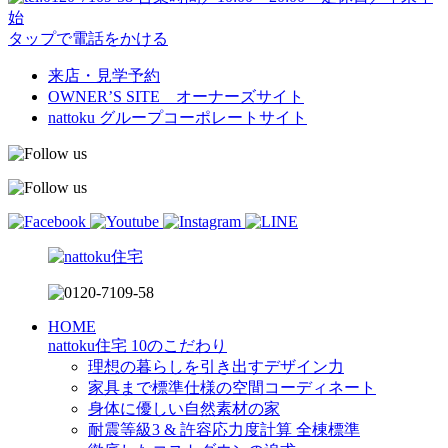
始
タップで電話をかける
来店・見学予約
OWNER’S SITE オーナーズサイト
nattoku
グループコーポレートサイト
HOME
nattoku住宅 10のこだわり
理想の暮らしを引き出すデザイン力
家具まで標準仕様の空間コーディネート
身体に優しい自然素材の家
耐震等級3 & 許容応力度計算 全棟標準