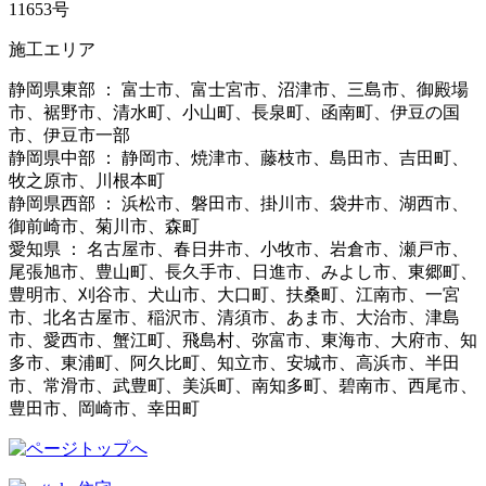
11653号
施工エリア
静岡県東部 ： 富士市、富士宮市、沼津市、三島市、御殿場
市、裾野市、清水町、小山町、長泉町、函南町、伊豆の国
市、伊豆市一部
静岡県中部 ： 静岡市、焼津市、藤枝市、島田市、吉田町、
牧之原市、川根本町
静岡県西部 ： 浜松市、磐田市、掛川市、袋井市、湖西市、
御前崎市、菊川市、森町
愛知県 ： 名古屋市、春日井市、小牧市、岩倉市、瀬戸市、
尾張旭市、豊山町、長久手市、日進市、みよし市、東郷町、
豊明市、刈谷市、犬山市、大口町、扶桑町、江南市、一宮
市、北名古屋市、稲沢市、清須市、あま市、大治市、津島
市、愛西市、蟹江町、飛島村、弥富市、東海市、大府市、知
多市、東浦町、阿久比町、知立市、安城市、高浜市、半田
市、常滑市、武豊町、美浜町、南知多町、碧南市、西尾市、
豊田市、岡崎市、幸田町